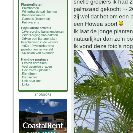
snelle groeiers ik had
Plantenlijsten
palmzaad gekocht +- 20
Palmbomen
Winterharde palmbomen
zij wel dat het om een 
Bananenplanten
Canna's (bloemriet)
Palmvarens
een Howea soort
Populairste artikels
Ik laat de jonge planten
1)
Verzorging bananenplanten
2)
Verzorging van palmen
natuurlijker dan zo'n bos
3)
Hoe een bananenplant
beschermen in de winter?
Ik vond deze foto's nog 
4)
De 10 winterhardste
palmbomen ter wereld
5)
Zaaien van avocado
Handige pagina's
Exoten adressen
Veel gestelde vragen
Hoe foto's uploaden
Richtlijnen
Disclaimer
Link naar ons
Links
SPONSORS