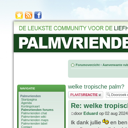
Forumoverzicht
‹
Aanverwante rub
welke tropische palm?
NAVIGATIE
Plaats een reactie
Palmvrienden
Startpagina
Agenda
Re: welke tropis
Kortingskaart
Palmvrienden forums
door
Eduard
op 02 aug 2024
Palmvrienden chat
Palmvrienden wiki
Palmvrienden maps
Ik dank jullie
en ben 
Palmvrienden label
Contact