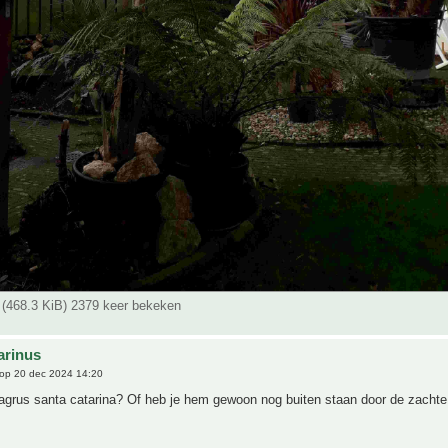
 (468.3 KiB) 2379 keer bekeken
arinus
op 20 dec 2024 14:20
agrus santa catarina? Of heb je hem gewoon nog buiten staan door de zachte