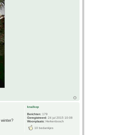
knalkop
Berichten:
179
Geregistreerd:
24 jul 2015 10:08
 winter?
Woonplaats:
Herkenbosch
10 bedankjes