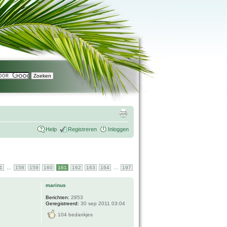
Help
Registreren
Inloggen
...
...
1
158
159
160
161
162
163
164
197
marinus
Berichten:
2853
Geregistreerd:
30 sep 2011 03:04
104 bedankjes