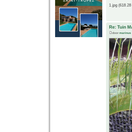
1.jpg (618.28 
Re: Tuin M
door
marinus