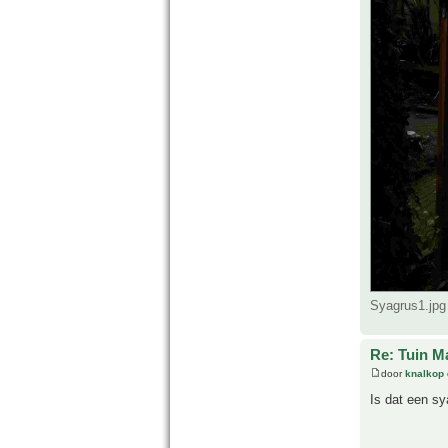
Syagrus1.jpg
Re: Tuin M
door
knalkop
Is dat een sy