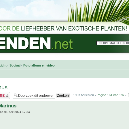
icht
‹
Sociaal
‹
Foto album en video
nus
1963 berichten •
Pagina
161
van
197
•
Marinus
op 01 dec 2024 17:34