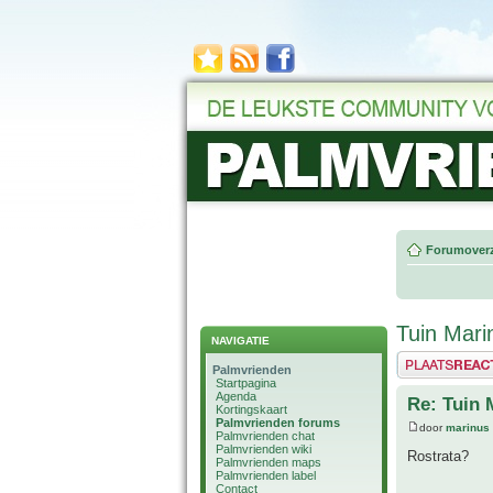
Forumoverz
Tuin Mari
NAVIGATIE
Plaats een reactie
Palmvrienden
Startpagina
Agenda
Re: Tuin 
Kortingskaart
Palmvrienden forums
door
marinus
Palmvrienden chat
Palmvrienden wiki
Rostrata?
Palmvrienden maps
Palmvrienden label
Contact