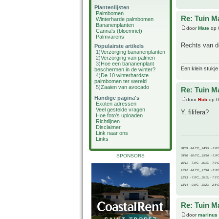
Plantenlijsten
Palmbomen
Re: Tuin M
Winterharde palmbomen
Bananenplanten
door
Mate
op 
Canna's (bloemriet)
Palmvarens
Rechts van d
Populairste artikels
1)
Verzorging bananenplanten
2)
Verzorging van palmen
3)
Hoe een bananenplant
Een klein stukje
beschermen in de winter?
4)
De 10 winterhardste
palmbomen ter wereld
5)
Zaaien van avocado
Re: Tuin M
Handige pagina's
door
Rob
op 0
Exoten adressen
Veel gestelde vragen
Y. filifera?
Hoe foto's uploaden
Richtlijnen
Disclaimer
Link naar ons
Links
08/09, -14.7°C__14/15, - 3.6°
SPONSORS
09/10, -10.0°C__15/16, - 5.9°
10/11, - 7.9°C__16/17, - 7.9°
11/12, -14.7°C__17/18, - 8.3°
12/13, - 7.9°C__18/19, - 7.5°C
13/14, - 0.8°C__19/20, - 2.8°C
Re: Tuin M
door
marinus