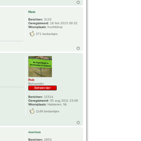
Mate
Berichten:
3132
Geregistreerd:
18 feb 2015 09:32
Woonplaats:
hoofddorp
371 bedankjes
Rob
Beheerder
Berichten:
11514
Geregistreerd:
05 aug 2011 23:08
Woonplaats:
Halsteren, NL
1149 bedankjes
marinus
Berichten:
2853