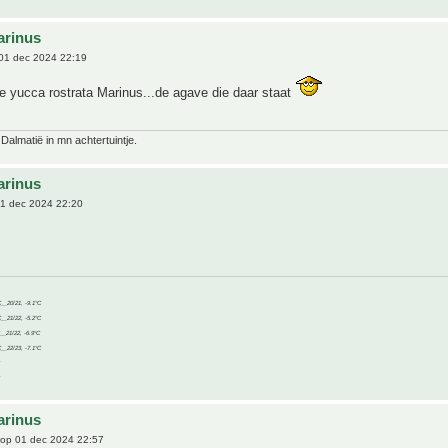
arinus
01 dec 2024 22:19
e yucca rostrata Marinus...de agave die daar staat
 Dalmatië in mn achtertuintje.
arinus
1 dec 2024 22:20
C__20/21, -9.1°C
C__21/22, -5.2°C
C__21/22, -6.9°C
C__22/23, -7.1°C
arinus
op 01 dec 2024 22:57