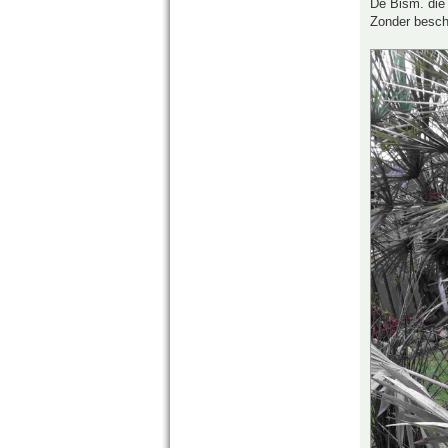
De Bism. die 
Zonder besch