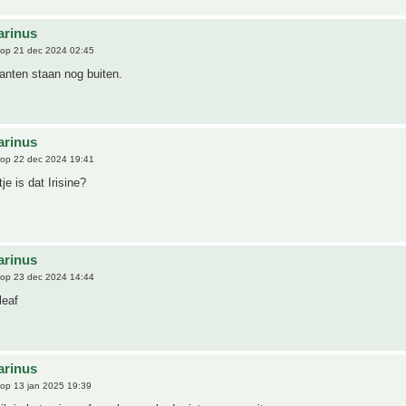
arinus
op 21 dec 2024 02:45
anten staan nog buiten.
arinus
op 22 dec 2024 19:41
je is dat Irisine?
arinus
op 23 dec 2024 14:44
leaf
arinus
op 13 jan 2025 19:39