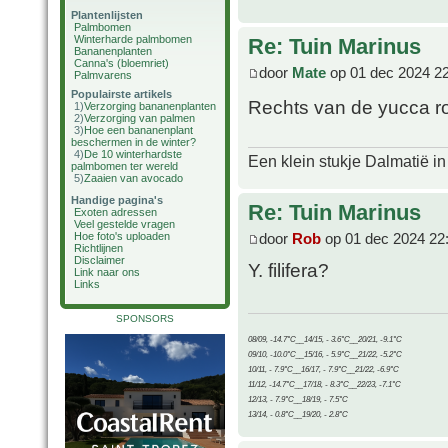
Plantenlijsten
Palmbomen
Winterharde palmbomen
Re: Tuin Marinus
Bananenplanten
Canna's (bloemriet)
door
Mate
op 01 dec 2024 2
Palmvarens
Populairste artikels
Rechts van de yucca ro
1)
Verzorging bananenplanten
2)
Verzorging van palmen
3)
Hoe een bananenplant
beschermen in de winter?
4)
De 10 winterhardste
Een klein stukje Dalmatië in
palmbomen ter wereld
5)
Zaaien van avocado
Handige pagina's
Re: Tuin Marinus
Exoten adressen
Veel gestelde vragen
door
Rob
op 01 dec 2024 22
Hoe foto's uploaden
Richtlijnen
Disclaimer
Y. filifera?
Link naar ons
Links
SPONSORS
08/09, -14.7°C__14/15, - 3.6°C__20/21, -9.1°C
09/10, -10.0°C__15/16, - 5.9°C__21/22, -5.2°C
10/11, - 7.9°C__16/17, - 7.9°C__21/22, -6.9°C
11/12, -14.7°C__17/18, - 8.3°C__22/23, -7.1°C
12/13, - 7.9°C__18/19, - 7.5°C
13/14, - 0.8°C__19/20, - 2.8°C