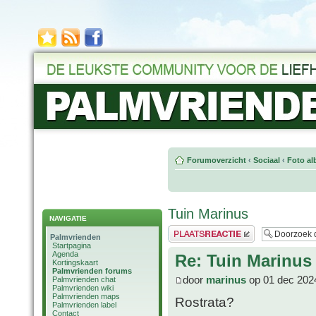
Forumoverzicht
‹
Sociaal
‹
Foto al
Tuin Marinus
NAVIGATIE
Plaats een reactie
Palmvrienden
Startpagina
Agenda
Re: Tuin Marinus
Kortingskaart
Palmvrienden forums
door
marinus
op 01 dec 202
Palmvrienden chat
Palmvrienden wiki
Palmvrienden maps
Rostrata?
Palmvrienden label
Contact