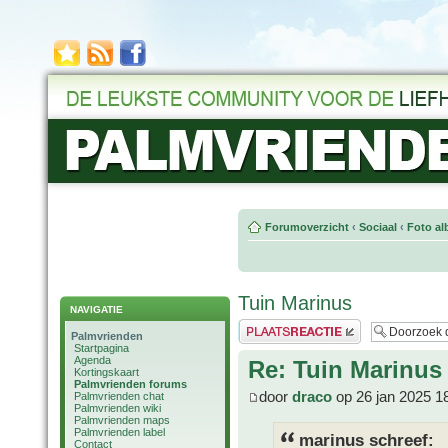
Forumoverzicht
‹
Sociaal
‹
Foto al
Tuin Marinus
NAVIGATIE
Plaats een reactie
Palmvrienden
Startpagina
Agenda
Re: Tuin Marinus
Kortingskaart
Palmvrienden forums
door
draco
op 26 jan 2025 1
Palmvrienden chat
Palmvrienden wiki
Palmvrienden maps
Palmvrienden label
marinus schreef:
Contact