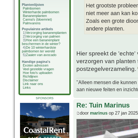
Het grootste probleem
Plantenlijsten
Palmbomen
niet meer aan kan k
Winterharde palmbomen
Bananenplanten
Canna's (bloemriet)
Zoals een grote dioon
Palmvarens
andere planten.
Populairste artikels
1)
Verzorging bananenplanten
2)
Verzorging van palmen
3)
Hoe een bananenplant
beschermen in de winter?
4)
De 10 winterhardste
palmbomen ter wereld
Hier spreekt de 'echte'
5)
Zaaien van avocado
verzorgen van planten
Handige pagina's
Exoten adressen
postzegelverzameling.
Veel gestelde vragen
Hoe foto's uploaden
Richtlijnen
Disclaimer
"Alleen mensen die kunnen tw
Link naar ons
Links
aan nieuwe feiten en inzich
SPONSORS
Re: Tuin Marinus
door
marinus
op 27 jan 2025