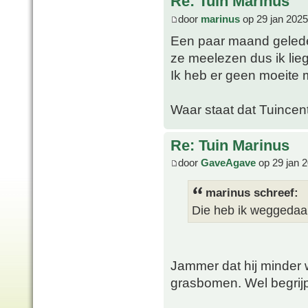
Re: Tuin Marinus
door
marinus
op 29 jan 2025
Een paar maand geleden
ze meelezen dus ik lieg
Ik heb er geen moeite 
Waar staat dat Tuincen
Re: Tuin Marinus
door
GaveAgave
op 29 jan 
marinus schreef:
Die heb ik weggedaan
Jammer dat hij minder w
grasbomen. Wel begrijp