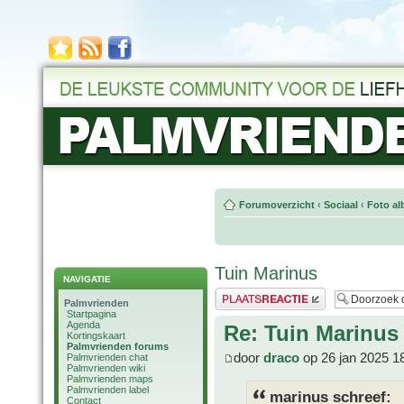
Forumoverzicht
‹
Sociaal
‹
Foto al
Tuin Marinus
NAVIGATIE
Plaats een reactie
Palmvrienden
Startpagina
Agenda
Re: Tuin Marinus
Kortingskaart
Palmvrienden forums
door
draco
op 26 jan 2025 1
Palmvrienden chat
Palmvrienden wiki
Palmvrienden maps
Palmvrienden label
marinus schreef:
Contact