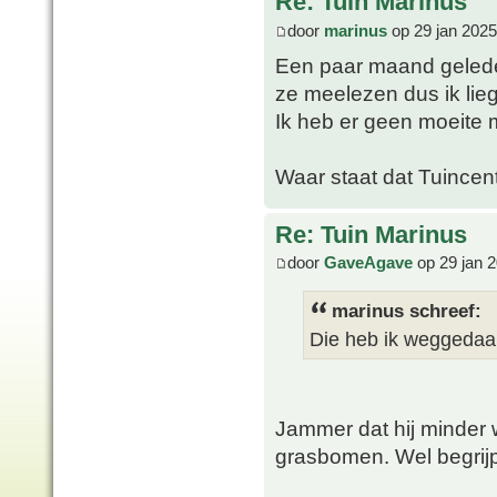
Re: Tuin Marinus
door
marinus
op 29 jan 2025
Een paar maand geleden
ze meelezen dus ik lieg
Ik heb er geen moeite 
Waar staat dat Tuincen
Re: Tuin Marinus
door
GaveAgave
op 29 jan 
marinus schreef:
Die heb ik weggedaan
Jammer dat hij minder w
grasbomen. Wel begrijp