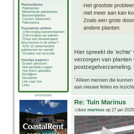
Het grootste probleem
Plantenlijsten
Palmbomen
niet meer aan kan k
Winterharde palmbomen
Bananenplanten
Canna's (bloemriet)
Zoals een grote dioon
Palmvarens
andere planten.
Populairste artikels
1)
Verzorging bananenplanten
2)
Verzorging van palmen
3)
Hoe een bananenplant
beschermen in de winter?
4)
De 10 winterhardste
palmbomen ter wereld
Hier spreekt de 'echte'
5)
Zaaien van avocado
verzorgen van planten
Handige pagina's
Exoten adressen
postzegelverzameling.
Veel gestelde vragen
Hoe foto's uploaden
Richtlijnen
Disclaimer
"Alleen mensen die kunnen tw
Link naar ons
Links
aan nieuwe feiten en inzich
SPONSORS
Re: Tuin Marinus
door
marinus
op 27 jan 2025