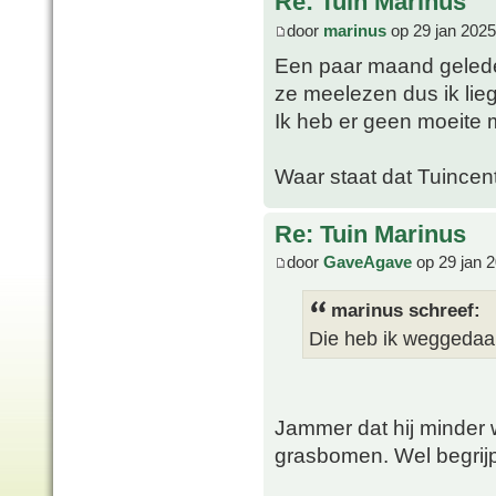
Re: Tuin Marinus
door
marinus
op 29 jan 2025
Een paar maand geleden
ze meelezen dus ik lieg
Ik heb er geen moeite 
Waar staat dat Tuincen
Re: Tuin Marinus
door
GaveAgave
op 29 jan 
marinus schreef:
Die heb ik weggedaan
Jammer dat hij minder w
grasbomen. Wel begrijp