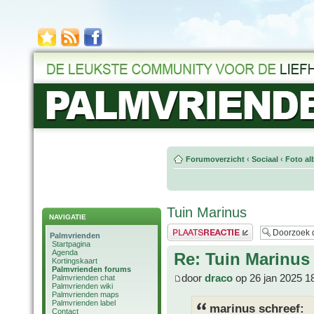
Forumoverzicht
‹
Sociaal
‹
Foto al
Tuin Marinus
NAVIGATIE
Plaats een reactie
Palmvrienden
Startpagina
Agenda
Re: Tuin Marinus
Kortingskaart
Palmvrienden forums
door
draco
op 26 jan 2025 1
Palmvrienden chat
Palmvrienden wiki
Palmvrienden maps
Palmvrienden label
marinus schreef:
Contact