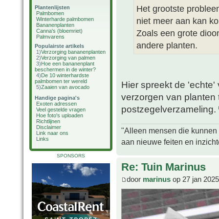
Het grootste probleem
Plantenlijsten
Palmbomen
niet meer aan kan k
Winterharde palmbomen
Bananenplanten
Canna's (bloemriet)
Zoals een grote dioon
Palmvarens
andere planten.
Populairste artikels
1)
Verzorging bananenplanten
2)
Verzorging van palmen
3)
Hoe een bananenplant
beschermen in de winter?
4)
De 10 winterhardste
palmbomen ter wereld
Hier spreekt de 'echte'
5)
Zaaien van avocado
verzorgen van planten
Handige pagina's
Exoten adressen
postzegelverzameling.
Veel gestelde vragen
Hoe foto's uploaden
Richtlijnen
Disclaimer
"Alleen mensen die kunnen tw
Link naar ons
Links
aan nieuwe feiten en inzich
SPONSORS
Re: Tuin Marinus
door
marinus
op 27 jan 2025