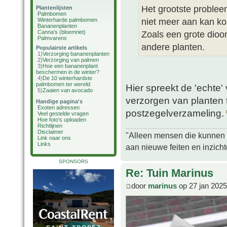
Het grootste probleem
Plantenlijsten
Palmbomen
niet meer aan kan k
Winterharde palmbomen
Bananenplanten
Canna's (bloemriet)
Zoals een grote dioon
Palmvarens
andere planten.
Populairste artikels
1)
Verzorging bananenplanten
2)
Verzorging van palmen
3)
Hoe een bananenplant
beschermen in de winter?
4)
De 10 winterhardste
palmbomen ter wereld
Hier spreekt de 'echte'
5)
Zaaien van avocado
verzorgen van planten
Handige pagina's
Exoten adressen
postzegelverzameling.
Veel gestelde vragen
Hoe foto's uploaden
Richtlijnen
Disclaimer
"Alleen mensen die kunnen tw
Link naar ons
Links
aan nieuwe feiten en inzich
SPONSORS
Re: Tuin Marinus
door
marinus
op 27 jan 2025