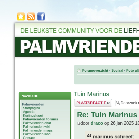
Forumoverzicht
‹
Sociaal
‹
Foto al
Tuin Marinus
NAVIGATIE
Plaats een reactie
Palmvrienden
Startpagina
Agenda
Re: Tuin Marinus
Kortingskaart
Palmvrienden forums
door
draco
op 26 jan 2025 1
Palmvrienden chat
Palmvrienden wiki
Palmvrienden maps
Palmvrienden label
marinus schreef:
Contact