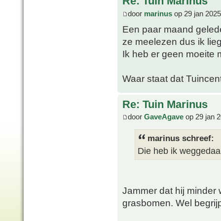
Re: Tuin Marinus
door
marinus
op 29 jan 2025
Een paar maand geleden
ze meelezen dus ik lieg
Ik heb er geen moeite 
Waar staat dat Tuincen
Re: Tuin Marinus
door
GaveAgave
op 29 jan 
marinus schreef:
Die heb ik weggedaan
Jammer dat hij minder w
grasbomen. Wel begrijp