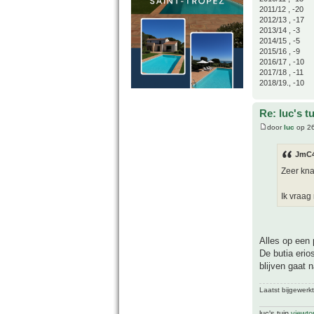
2011/12 , -20
2012/13 , -17
2013/14 , -3
2014/15 , -5
2015/16 , -9
2016/17 , -10
2017/18 , -11
2018/19., -10
Re: luc's t
door
luc
op 26
JmC4
Zeer kn
Ik vraag
Alles op een
De butia erio
blijven gaat 
Laatst bijgewerk
luc's tuin
viewto