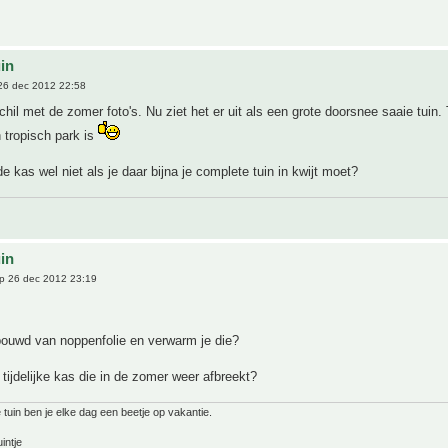
uin
26 dec 2012 22:58
hil met de zomer foto's. Nu ziet het er uit als een grote doorsnee saaie tuin. T
 tropisch park is
de kas wel niet als je daar bijna je complete tuin in kwijt moet?
uin
p 26 dec 2012 23:19
bouwd van noppenfolie en verwarm je die?
 tijdelijke kas die in de zomer weer afbreekt?
 tuin ben je elke dag een beetje op vakantie.
intje