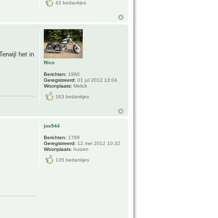
42 bedankjes
erwijl het in
Rico
Berichten:
1980
Geregistreerd:
01 jul 2012 13:04
Woonplaats:
Melick
163 bedankjes
jos944
Berichten:
1769
Geregistreerd:
12 mei 2012 10:32
Woonplaats:
huizen
135 bedankjes