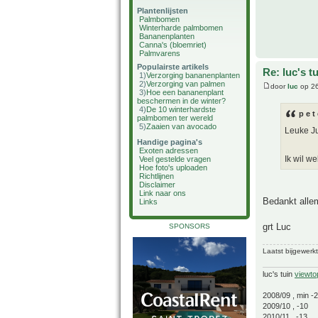
Plantenlijsten
Palmbomen
Winterharde palmbomen
Bananenplanten
Canna's (bloemriet)
Palmvarens
Populairste artikels
Re: luc's t
1)
Verzorging bananenplanten
2)
Verzorging van palmen
door
luc
op 26
3)
Hoe een bananenplant
beschermen in de winter?
4)
De 10 winterhardste
p e t
palmbomen ter wereld
5)
Zaaien van avocado
Leuke J
Handige pagina's
Exoten adressen
Ik wil w
Veel gestelde vragen
Hoe foto's uploaden
Richtlijnen
Disclaimer
Link naar ons
Bedankt allem
Links
grt Luc
SPONSORS
Laatst bijgewerk
luc's tuin
viewto
2008/09 , min -
2009/10 , -10
2010/11 , -13