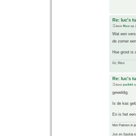
Re: luc's t
door
Rico
op 
Wat een versc
de zomer een
Hoe groot is 
Gr, Rico
Re: luc's t
door
jos944
o
geweldig.
Is de kas ge
En is het een
Met Palmen in je
Jos en Saskia tu