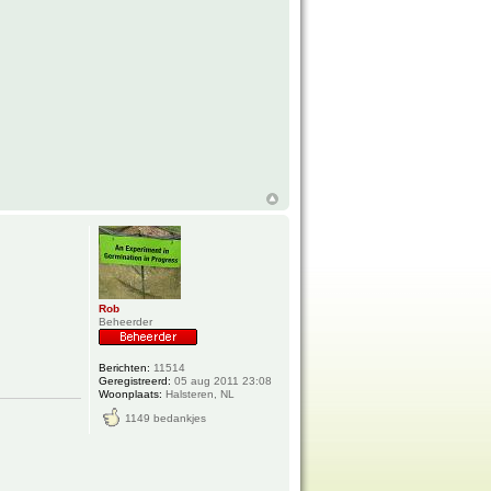
Rob
Beheerder
Berichten:
11514
Geregistreerd:
05 aug 2011 23:08
Woonplaats:
Halsteren, NL
1149 bedankjes