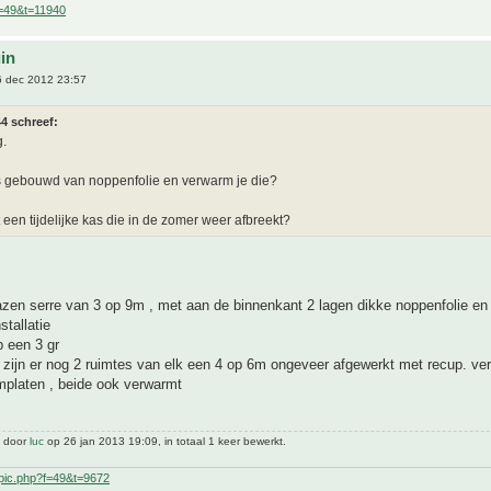
f=49&t=11940
uin
 dec 2012 23:57
4 schreef:
g.
s gebouwd van noppenfolie en verwarm je die?
t een tijdelijke kas die in de zomer weer afbreekt?
azen serre van 3 op 9m , met aan de binnenkant 2 lagen dikke noppenfolie e
stallatie
 een 3 gr
 zijn er nog 2 ruimtes van elk een 4 op 6m ongeveer afgewerkt met recup. ve
mplaten , beide ook verwarmt
t door
luc
op 26 jan 2013 19:09, in totaal 1 keer bewerkt.
pic.php?f=49&t=9672