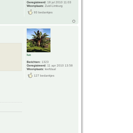
Geregistreerd:
18 jul 2010 11:03
Woonplaats:
Zuid-Limburg
93 bedankjes
luc
Berichten:
1323
Geregistreerd:
11 apr 2010 13:58
Woonplaats:
leefdaal
127 bedankjes