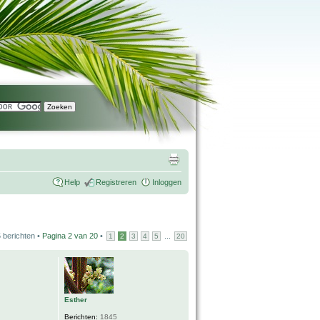
Help
Registreren
Inloggen
 berichten •
Pagina
2
van
20
•
...
1
2
3
4
5
20
Esther
Berichten:
1845