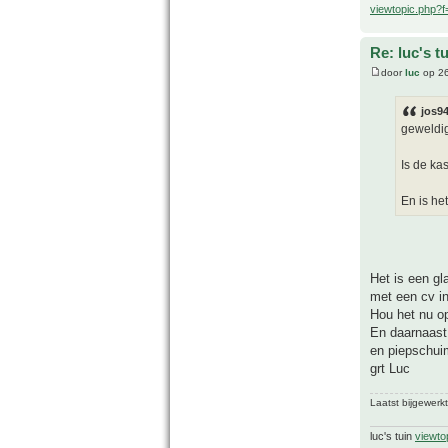
viewtopic.php?
Re: luc's t
door
luc
op 26
jos94
geweldi
Is de ka
En is he
Het is een gl
met een cv in
Hou het nu op
En daarnaast
en piepschui
grt Luc
Laatst bijgewerk
luc's tuin
viewto