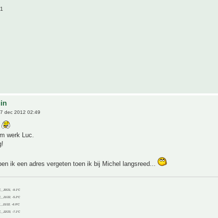
21
uin
7 dec 2012 02:49
m werk Luc.
g!
 ben ik een adres vergeten toen ik bij Michel langsreed...
C__20/21, -9.1°C
C__21/22, -5.2°C
C__21/22, -6.9°C
C__22/23, -7.1°C