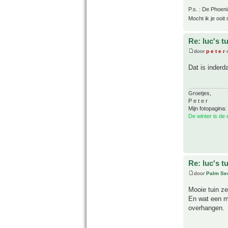
P.s. : De Phoeni
Mocht ik je ooit
Re: luc's t
door
p e t e r
o
Dat is inder
Groetjes,
P e t e r
Mijn fotopagina:
De winter is de
Re: luc's t
door
Palm Se
Mooie tuin ze
En wat een mo
overhangen.