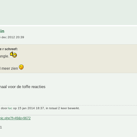
uin
 dec 2012 20:39
 e r schreef:
ungle.
el meer zien
aal voor de toffe reacties
t door
luc
op 15 jan 2014 18:37, in totaal 2 keer bewerkt.
pic.php?f=49&t=9672
21