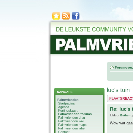
Forumoverz
luc's tuin
NAVIGATIE
Plaats een reactie
Palmvrienden
Startpagina
Agenda
Re: luc's 
Kortingskaart
Palmvrienden forums
door
Esther
op
Palmvrienden chat
Palmvrienden wiki
Wow wat gaaf
Palmvrienden maps
Palmvrienden label
Contact