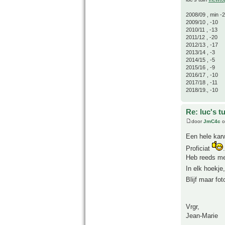
2008/09 , min -
2009/10 , -10
2010/11 , -13
2011/12 , -20
2012/13 , -17
2013/14 , -3
2014/15 , -5
2015/16 , -9
2016/17 , -10
2017/18 , -11
2018/19., -10
Re: luc's t
door
JmC4c
o
Een hele kar
Proficiat
.
Heb reeds mee
In elk hoekje
Blijf maar fo
Vrgr,
Jean-Marie