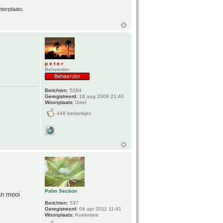
terplaats.
p e t e r
Beheerder
Berichten:
5284
Geregistreerd:
18 aug 2009 21:40
Woonplaats:
Geel
448 bedankjes
Palm Section
an mooi
Berichten:
537
Geregistreerd:
06 apr 2011 11:41
Woonplaats:
Koekelare