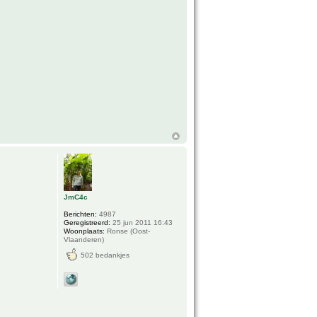
JmC4c
Berichten:
4987
Geregistreerd:
25 jun 2011 16:43
Woonplaats:
Ronse (Oost-
Vlaanderen)
502 bedankjes