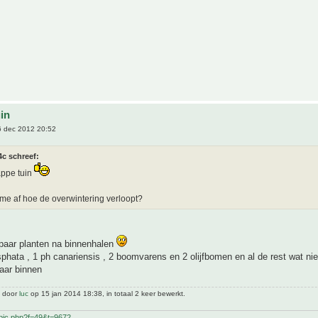
uin
 dec 2012 20:52
c schreef:
appe tuin
 me af hoe de overwintering verloopt?
 paar planten na binnenhalen
sphata , 1 ph canariensis , 2 boomvarens en 2 olijfbomen en al de rest wat nie
naar binnen
t door
luc
op 15 jan 2014 18:38, in totaal 2 keer bewerkt.
pic.php?f=49&t=9672