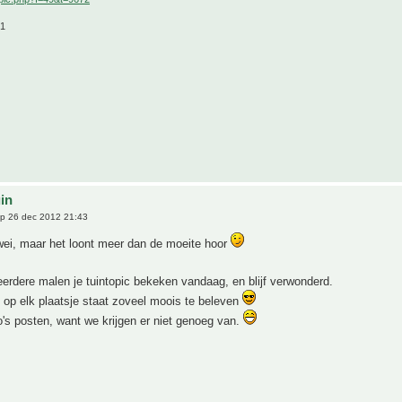
21
uin
p 26 dec 2012 21:43
wei, maar het loont meer dan de moeite hoor
rdere malen je tuintopic bekeken vandaag, en blijf verwonderd.
, op elk plaatsje staat zoveel moois te beleven
to's posten, want we krijgen er niet genoeg van.