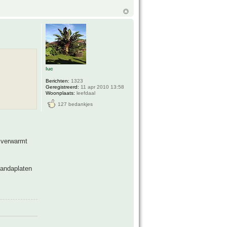
luc
Berichten:
1323
Geregistreerd:
11 apr 2010 13:58
Woonplaats:
leefdaal
127 bedankjes
n verwarmt
randaplaten