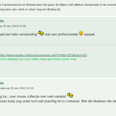
x Canariensissen en Brahea doen het goed. En blijven zelf stillekes doorgroeien in de overwin
 nog eens zien, wil ik er zeker nog een Brahea bij.
uin
p 26 dec 2012 21:55
daad een hele verzameling
met een professionele
aanpak.
http://palmvrienden.net/forums/viewtopic.php?f=49&t=2070&start=510
 echte uitdaging van onze hobby maar geef mij de zomer maar.
uin
ction
op 26 dec 2012 22:13
g luc, zeer mooie collectie met veel variatie!
oie butia zeg staat toch wel prachtig hé in container. Met die bladeren die d