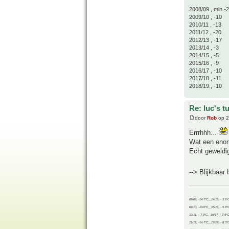
2008/09 , min -
2009/10 , -10
2010/11 , -13
2011/12 , -20
2012/13 , -17
2013/14 , -3
2014/15 , -5
2015/16 , -9
2016/17 , -10
2017/18 , -11
2018/19., -10
Re: luc's t
door
Rob
op 2
Errrhhh...
Wat een enor
Echt geweldi
--> Blijkbaar
08/09, -14.7°C__14/15, - 3.6°
09/10, -10.0°C__15/16, - 5.9°
10/11, - 7.9°C__16/17, - 7.9°
11/12, -14.7°C__17/18, - 8.3°