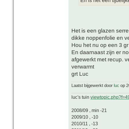
En is het een tijdeli
Het is een glazen serr
dikke noppenfolie en ve
Hou het nu op een 3 gr
En daarnaast zijn er n
afgewerkt met recup. v
verwarmt
grt Luc
Laatst bijgewerkt door
luc
op 26
luc's tuin
viewtopic.php?f=
2008/09 , min -21
2009/10 , -10
2010/11 , -13