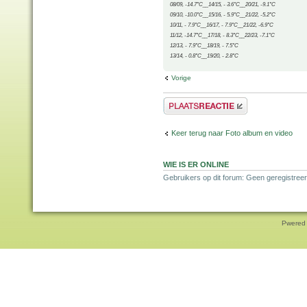
08/09, -14.7°C__14/15, - 3.6°C__20/21, -9.1°C
09/10, -10.0°C__15/16, - 5.9°C__21/22, -5.2°C
10/11, - 7.9°C__16/17, - 7.9°C__21/22, -6.9°C
11/12, -14.7°C__17/18, - 8.3°C__22/23, -7.1°C
12/13, - 7.9°C__18/19, - 7.5°C
13/14, - 0.8°C__19/20, - 2.8°C
Vorige
Plaats een reactie
Keer terug naar Foto album en video
WIE IS ER ONLINE
Gebruikers op dit forum: Geen geregistree
Pwered