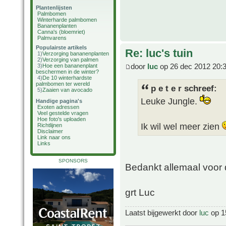
Plantenlijsten
Palmbomen
Winterharde palmbomen
Bananenplanten
Canna's (bloemriet)
Palmvarens
Populairste artikels
Re: luc's tuin
1)
Verzorging bananenplanten
2)
Verzorging van palmen
door
luc
op 26 dec 2012 20:
3)
Hoe een bananenplant
beschermen in de winter?
4)
De 10 winterhardste
palmbomen ter wereld
p e t e r schreef:
5)
Zaaien van avocado
Leuke Jungle.
Handige pagina's
Exoten adressen
Veel gestelde vragen
Hoe foto's uploaden
Ik wil wel meer zien
Richtlijnen
Disclaimer
Link naar ons
Links
SPONSORS
Bedankt allemaal voor d
grt Luc
Laatst bijgewerkt door
luc
op 15