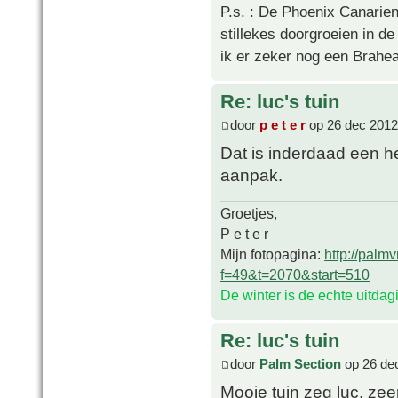
P.s. : De Phoenix Canarien
stillekes doorgroeien in de
ik er zeker nog een Brahea 
Re: luc's tuin
door
p e t e r
op 26 dec 2012
Dat is inderdaad een h
aanpak.
Groetjes,
P e t e r
Mijn fotopagina:
http://palm
f=49&t=2070&start=510
De winter is de echte uitda
Re: luc's tuin
door
Palm Section
op 26 de
Mooie tuin zeg luc, zee