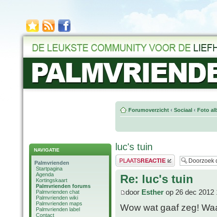
Forumoverzicht
‹
Sociaal
‹
Foto al
luc's tuin
NAVIGATIE
Plaats een reactie
Palmvrienden
Startpagina
Agenda
Re: luc's tuin
Kortingskaart
Palmvrienden forums
door
Esther
op 26 dec 2012 
Palmvrienden chat
Palmvrienden wiki
Palmvrienden maps
Wow wat gaaf zeg! Waa
Palmvrienden label
Contact