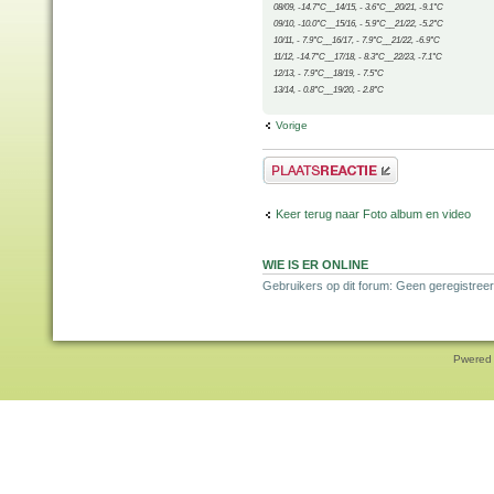
08/09, -14.7°C__14/15, - 3.6°C__20/21, -9.1°C
09/10, -10.0°C__15/16, - 5.9°C__21/22, -5.2°C
10/11, - 7.9°C__16/17, - 7.9°C__21/22, -6.9°C
11/12, -14.7°C__17/18, - 8.3°C__22/23, -7.1°C
12/13, - 7.9°C__18/19, - 7.5°C
13/14, - 0.8°C__19/20, - 2.8°C
Vorige
Plaats een reactie
Keer terug naar Foto album en video
WIE IS ER ONLINE
Gebruikers op dit forum: Geen geregistree
Pwered