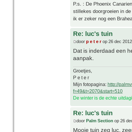
P.s. : De Phoenix Canarien
stillekes doorgroeien in de
ik er zeker nog een Brahea 
Re: luc's tuin
door
p e t e r
op 26 dec 2012
Dat is inderdaad een h
aanpak.
Groetjes,
P e t e r
Mijn fotopagina:
http://palm
f=49&t=2070&start=510
De winter is de echte uitda
Re: luc's tuin
door
Palm Section
op 26 de
Mooie tuin zeg luc, zee