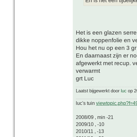
En is het een tijdeli
Het is een glazen serr
dikke noppenfolie en ve
Hou het nu op een 3 gr
En daarnaast zijn er n
afgewerkt met recup. v
verwarmt
grt Luc
Laatst bijgewerkt door
luc
op 26
luc's tuin
viewtopic.php?f=
2008/09 , min -21
2009/10 , -10
2010/11 , -13