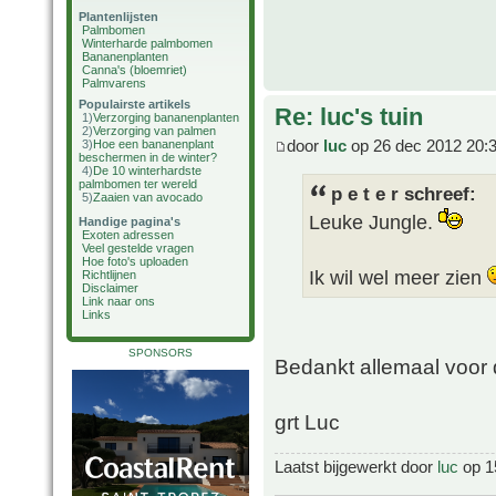
Plantenlijsten
Palmbomen
Winterharde palmbomen
Bananenplanten
Canna's (bloemriet)
Palmvarens
Populairste artikels
Re: luc's tuin
1)
Verzorging bananenplanten
2)
Verzorging van palmen
door
luc
op 26 dec 2012 20:
3)
Hoe een bananenplant
beschermen in de winter?
4)
De 10 winterhardste
palmbomen ter wereld
p e t e r schreef:
5)
Zaaien van avocado
Leuke Jungle.
Handige pagina's
Exoten adressen
Veel gestelde vragen
Hoe foto's uploaden
Ik wil wel meer zien
Richtlijnen
Disclaimer
Link naar ons
Links
SPONSORS
Bedankt allemaal voor d
grt Luc
Laatst bijgewerkt door
luc
op 15