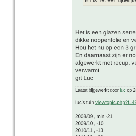
En is het een tijdeli
Het is een glazen serr
dikke noppenfolie en ve
Hou het nu op een 3 gr
En daarnaast zijn er n
afgewerkt met recup. v
verwarmt
grt Luc
Laatst bijgewerkt door
luc
op 26
luc's tuin
viewtopic.php?f=
2008/09 , min -21
2009/10 , -10
2010/11 , -13