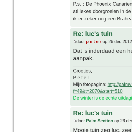
P.s. : De Phoenix Canarien
stillekes doorgroeien in de
ik er zeker nog een Brahea 
Re: luc's tuin
door
p e t e r
op 26 dec 2012
Dat is inderdaad een h
aanpak.
Groetjes,
P e t e r
Mijn fotopagina:
http://palm
f=49&t=2070&start=510
De winter is de echte uitda
Re: luc's tuin
door
Palm Section
op 26 de
Mooie tuin zeg luc, zee