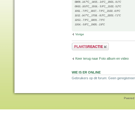
08/09, -14.7°C__14/15, - 3.6°C__20/21, -9.1°C
09/10, -10.0°C__15/16, - 5.9°C__21/22, -5.2°C
10/11, - 7.9°C__16/17, - 7.9°C__21/22, -6.9°C
11/12, -14.7°C__17/18, - 8.3°C__22/23, -7.1°C
12/13, - 7.9°C__18/19, - 7.5°C
13/14, - 0.8°C__19/20, - 2.8°C
Vorige
Plaats een reactie
Keer terug naar Foto album en video
WIE IS ER ONLINE
Gebruikers op dit forum: Geen geregistree
Pwered