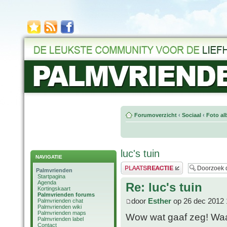
Forumoverzicht
‹
Sociaal
‹
Foto al
luc's tuin
NAVIGATIE
Plaats een reactie
Palmvrienden
Startpagina
Agenda
Re: luc's tuin
Kortingskaart
Palmvrienden forums
door
Esther
op 26 dec 2012 
Palmvrienden chat
Palmvrienden wiki
Palmvrienden maps
Wow wat gaaf zeg! Waa
Palmvrienden label
Contact