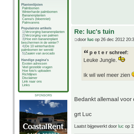
Plantenlijsten
Palmbomen
Winterharde palmbomen
Bananenplanten
Canna's (bloemriet)
Palmvarens
Populairste artikels
Re: luc's tuin
1)
Verzorging bananenplanten
2)
Verzorging van palmen
door
luc
op 26 dec 2012 20:
3)
Hoe een bananenplant
beschermen in de winter?
4)
De 10 winterhardste
palmbomen ter wereld
p e t e r schreef:
5)
Zaaien van avocado
Leuke Jungle.
Handige pagina's
Exoten adressen
Veel gestelde vragen
Hoe foto's uploaden
Ik wil wel meer zien
Richtlijnen
Disclaimer
Link naar ons
Links
SPONSORS
Bedankt allemaal voor d
grt Luc
Laatst bijgewerkt door
luc
op 15