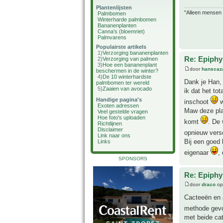
Plantenlijsten
"Alleen mensen d
Palmbomen
Winterharde palmbomen
Bananenplanten
Canna's (bloemriet)
Palmvarens
Populairste artikels
1)
Verzorging bananenplanten
Re: Epiphyl
2)
Verzorging van palmen
3)
Hoe een bananenplant
door
hanscaz
beschermen in de winter?
4)
De 10 winterhardste
Dank je Han, 
palmbomen ter wereld
5)
Zaaien van avocado
ik dat het to
Handige pagina's
inschoot
w
Exoten adressen
Maw deze plan
Veel gestelde vragen
Hoe foto's uploaden
komt
. De 
Richtlijnen
Disclaimer
opnieuw ver
Link naar ons
Bij een goed 
Links
eigenaar
,
SPONSORS
Re: Epiphyl
door
draco
op
Cacteeën en a
methode gev
met beide cat