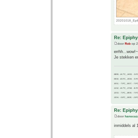
20201018_Epihy
Re: Epiphyl
door
Rob
op 2
errhh...wow!
Je stekken er
08/09, -14.7°C__14/15, - 3.6°
09/10, -10.0°C__15/16, - 5.9°
10/11, - 7.9°C__16/17, - 7.9°
11/12, -14.7°C__17/18, - 8.3°
12/13, - 7.9°C__18/19, - 7.5°C
13/14, - 0.8°C__19/20, - 2.8°C
Re: Epiphyl
door
hanscaz
inmiddels al 