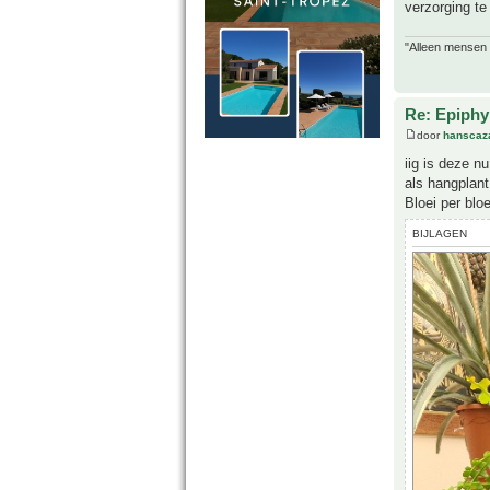
verzorging te
"Alleen mensen d
Re: Epiphyl
door
hanscaz
iig is deze n
als hangplant
Bloei per blo
BIJLAGEN