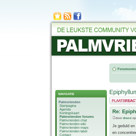
Forumoverz
Epiphyllum
NAVIGATIE
Plaats een reactie
Palmvrienden
Startpagina
Agenda
Re: Epiph
Kortingskaart
Palmvrienden forums
door
draco
op
Palmvrienden chat
Palmvrienden wiki
Je geduld en
Palmvrienden maps
Palmvrienden label
en concentre
Contact