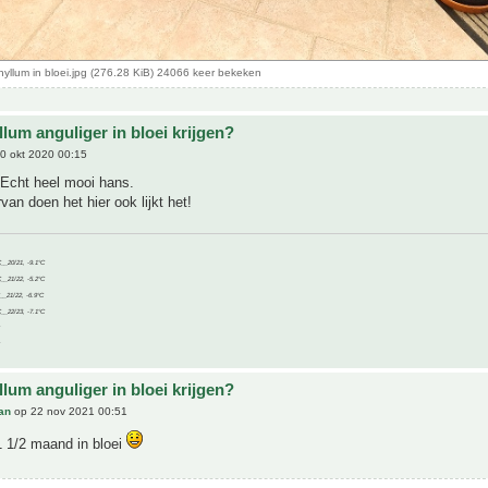
llum in bloei.jpg (276.28 KiB) 24066 keer bekeken
lum anguliger in bloei krijgen?
0 okt 2020 00:15
~Echt heel mooi hans.
van doen het hier ook lijkt het!
C__20/21, -9.1°C
C__21/22, -5.2°C
C__21/22, -6.9°C
C__22/23, -7.1°C
lum anguliger in bloei krijgen?
an
op 22 nov 2021 00:51
1 1/2 maand in bloei