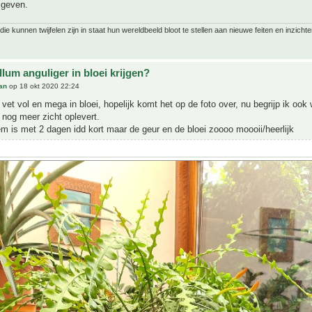
 geven.
ie kunnen twijfelen zijn in staat hun wereldbeeld bloot te stellen aan nieuwe feiten en inzichte
lum anguliger in bloei krijgen?
an
op 18 okt 2020 22:24
u vet vol en mega in bloei, hopelijk komt het op de foto over, nu begrijp ik oo
 nog meer zicht oplevert.
em is met 2 dagen idd kort maar de geur en de bloei zoooo moooii/heerlijk