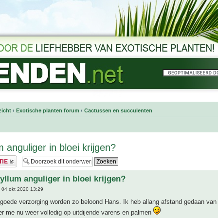
icht
‹
Exotische planten forum
‹
Cactussen en succulenten
 anguliger in bloei krijgen?
yllum anguliger in bloei krijgen?
 04 okt 2020 13:29
 goede verzorging worden zo beloond Hans. Ik heb allang afstand gedaan van
er me nu weer volledig op uitdijende varens en palmen