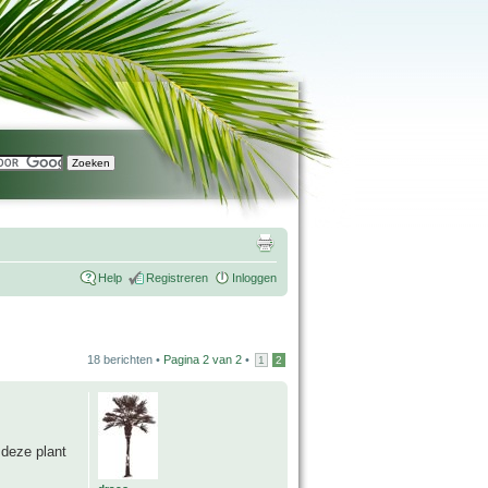
Help
Registreren
Inloggen
18 berichten •
Pagina
2
van
2
•
1
2
 deze plant