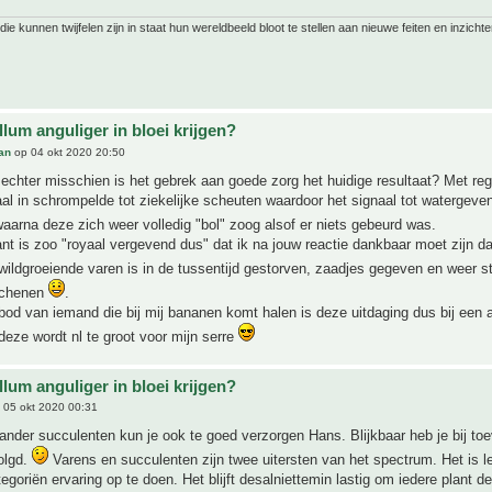
ie kunnen twijfelen zijn in staat hun wereldbeeld bloot te stellen aan nieuwe feiten en inzichte
lum anguliger in bloei krijgen?
an
op 04 okt 2020 20:50
echter misschien is het gebrek aan goede zorg het huidige resultaat? Met re
taal in schrompelde tot ziekelijke scheuten waardoor het signaal tot watergev
aarna deze zich weer volledig "bol" zoog alsof er niets gebeurd was.
t is zoo "royaal vergevend dus" dat ik na jouw reactie dankbaar moet zijn dat
wildgroeiende varen is in de tussentijd gestorven, zaadjes gegeven en weer s
schenen
.
bod van iemand die bij mij bananen komt halen is deze uitdaging dus bij een 
 deze wordt nl te groot voor mijn serre
lum anguliger in bloei krijgen?
 05 okt 2020 00:31
nder succulenten kun je ook te goed verzorgen Hans. Blijkbaar heb je bij toev
olgd.
Varens en succulenten zijn twee uitersten van het spectrum. Het is
egoriën ervaring op te doen. Het blijft desalniettemin lastig om iedere plant d