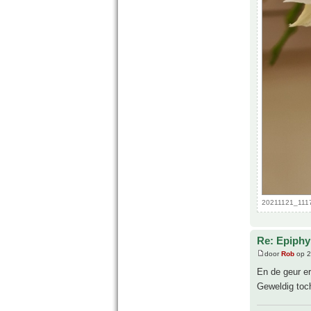
20211121_1117
Re: Epiphyl
door
Rob
op 2
En de geur er
Geweldig toc