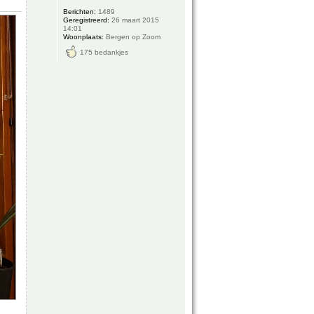
Berichten:
1489
Geregistreerd:
26 maart 2015
14:01
Woonplaats:
Bergen op Zoom
175 bedankjes