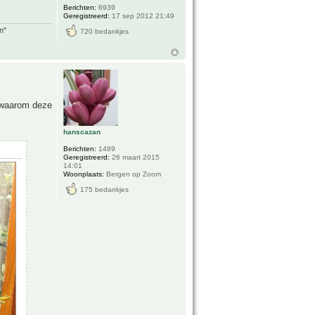
Berichten:
6939
Geregistreerd:
17 sep 2012 21:49
n"
720 bedankjes
k waarom deze
hanscazan
Berichten:
1489
Geregistreerd:
26 maart 2015
14:01
Woonplaats:
Bergen op Zoom
175 bedankjes