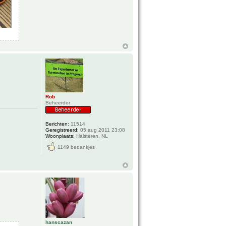
Rob
Beheerder
Berichten:
11514
Geregistreerd:
05 aug 2011 23:08
Woonplaats:
Halsteren, NL
1149 bedankjes
hanscazan