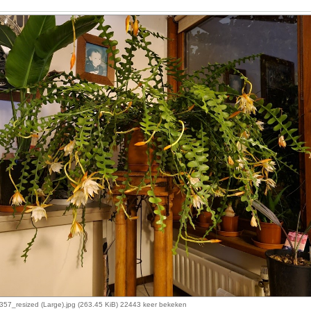
57_resized (Large).jpg (263.45 KiB) 22443 keer bekeken