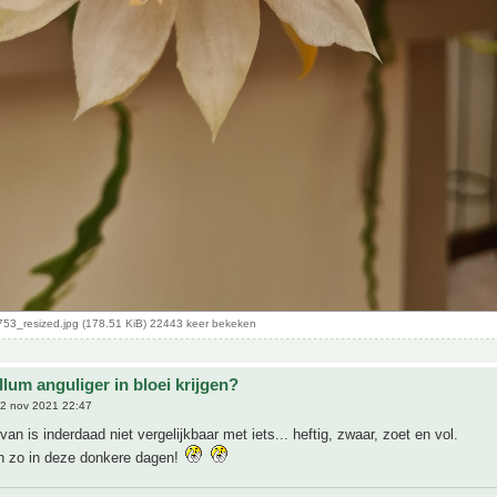
53_resized.jpg (178.51 KiB) 22443 keer bekeken
lum anguliger in bloei krijgen?
2 nov 2021 22:47
van is inderdaad niet vergelijkbaar met iets... heftig, zwaar, zoet en vol.
h zo in deze donkere dagen!