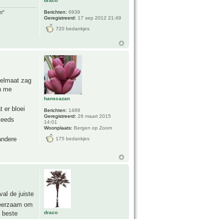
draco
n"
Berichten:
6939
Geregistreerd:
17 sep 2012 21:49
720 bedankjes
gelmaat zag
en me
hanscazan
 er bloei
Berichten:
1489
Geregistreerd:
26 maart 2015
teeds
14:01
Woonplaats:
Bergen op Zoom
andere
175 bedankjes
al de juiste
 leerzaam om
draco
e beste