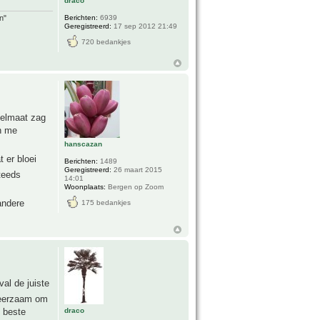
draco
n"
Berichten:
6939
Geregistreerd:
17 sep 2012 21:49
720 bedankjes
gelmaat zag
en me
hanscazan
 er bloei
Berichten:
1489
Geregistreerd:
26 maart 2015
teeds
14:01
Woonplaats:
Bergen op Zoom
andere
175 bedankjes
al de juiste
 leerzaam om
draco
e beste