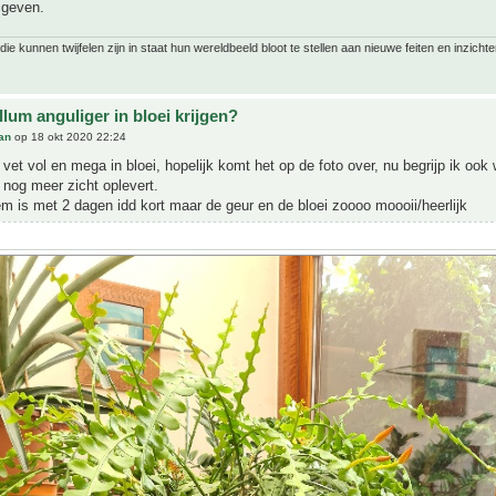
 geven.
ie kunnen twijfelen zijn in staat hun wereldbeeld bloot te stellen aan nieuwe feiten en inzichte
lum anguliger in bloei krijgen?
an
op 18 okt 2020 22:24
u vet vol en mega in bloei, hopelijk komt het op de foto over, nu begrijp ik oo
 nog meer zicht oplevert.
em is met 2 dagen idd kort maar de geur en de bloei zoooo moooii/heerlijk