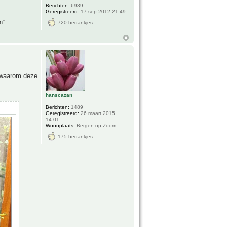
Berichten:
6939
Geregistreerd:
17 sep 2012 21:49
n"
720 bedankjes
k waarom deze
hanscazan
Berichten:
1489
Geregistreerd:
26 maart 2015
14:01
Woonplaats:
Bergen op Zoom
175 bedankjes