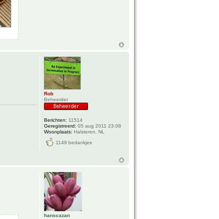
Rob
Beheerder
Berichten:
11514
Geregistreerd:
05 aug 2011 23:08
Woonplaats:
Halsteren, NL
1149 bedankjes
hanscazan