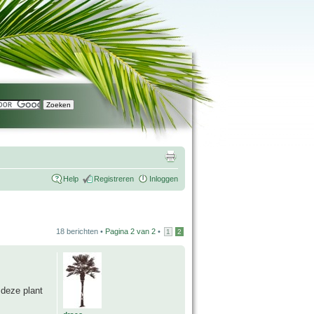
Help
Registreren
Inloggen
18 berichten •
Pagina
2
van
2
•
1
2
 deze plant