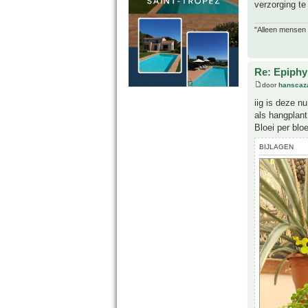
verzorging te
"Alleen mensen d
Re: Epiphyl
door
hanscaz
iig is deze n
als hangplant
Bloei per blo
BIJLAGEN