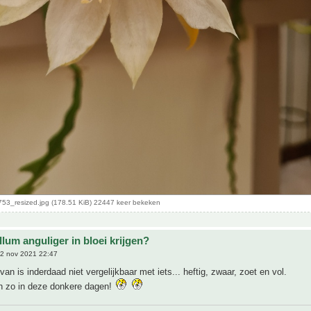
53_resized.jpg (178.51 KiB) 22447 keer bekeken
lum anguliger in bloei krijgen?
2 nov 2021 22:47
van is inderdaad niet vergelijkbaar met iets... heftig, zwaar, zoet en vol.
h zo in deze donkere dagen!