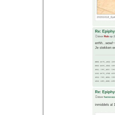
20201018_Epihy
Re: Epiphyl
door
Rob
op 2
errhh...wow!
Je stekken er
08/09, -14.7°C__14/15, - 3.6°
09/10, -10.0°C__15/16, - 5.9°
10/11, - 7.9°C__16/17, - 7.9°
11/12, -14.7°C__17/18, - 8.3°
12/13, - 7.9°C__18/19, - 7.5°C
13/14, - 0.8°C__19/20, - 2.8°C
Re: Epiphyl
door
hanscaz
inmiddels al 