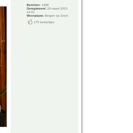
Berichten:
1489
Geregistreerd:
26 maart 2015
14:01
Woonplaats:
Bergen op Zoom
175 bedankjes