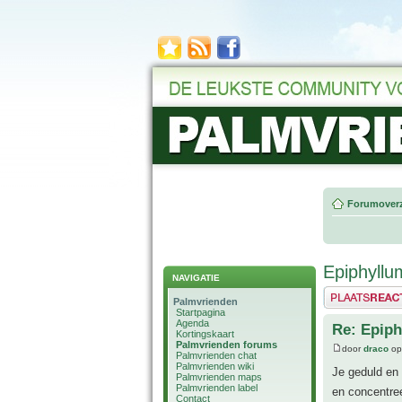
Forumoverz
Epiphyllum
NAVIGATIE
Plaats een reactie
Palmvrienden
Startpagina
Agenda
Re: Epiph
Kortingskaart
Palmvrienden forums
door
draco
op
Palmvrienden chat
Palmvrienden wiki
Je geduld en
Palmvrienden maps
Palmvrienden label
en concentre
Contact