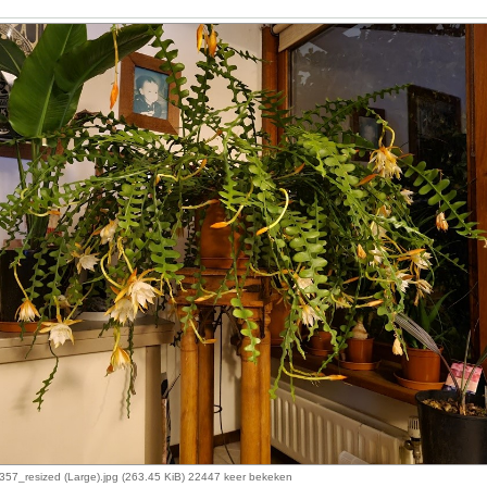
57_resized (Large).jpg (263.45 KiB) 22447 keer bekeken