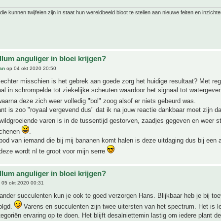
ie kunnen twijfelen zijn in staat hun wereldbeeld bloot te stellen aan nieuwe feiten en inzichte
lum anguliger in bloei krijgen?
an
op 04 okt 2020 20:50
echter misschien is het gebrek aan goede zorg het huidige resultaat? Met re
taal in schrompelde tot ziekelijke scheuten waardoor het signaal tot watergev
aarna deze zich weer volledig "bol" zoog alsof er niets gebeurd was.
t is zoo "royaal vergevend dus" dat ik na jouw reactie dankbaar moet zijn dat
wildgroeiende varen is in de tussentijd gestorven, zaadjes gegeven en weer s
schenen
.
bod van iemand die bij mij bananen komt halen is deze uitdaging dus bij een 
 deze wordt nl te groot voor mijn serre
lum anguliger in bloei krijgen?
 05 okt 2020 00:31
nder succulenten kun je ook te goed verzorgen Hans. Blijkbaar heb je bij toev
olgd.
Varens en succulenten zijn twee uitersten van het spectrum. Het is
egoriën ervaring op te doen. Het blijft desalniettemin lastig om iedere plant d