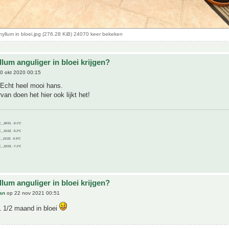
llum in bloei.jpg (276.28 KiB) 24070 keer bekeken
lum anguliger in bloei krijgen?
0 okt 2020 00:15
~Echt heel mooi hans.
van doen het hier ook lijkt het!
C__20/21, -9.1°C
C__21/22, -5.2°C
C__21/22, -6.9°C
C__22/23, -7.1°C
lum anguliger in bloei krijgen?
an
op 22 nov 2021 00:51
1 1/2 maand in bloei