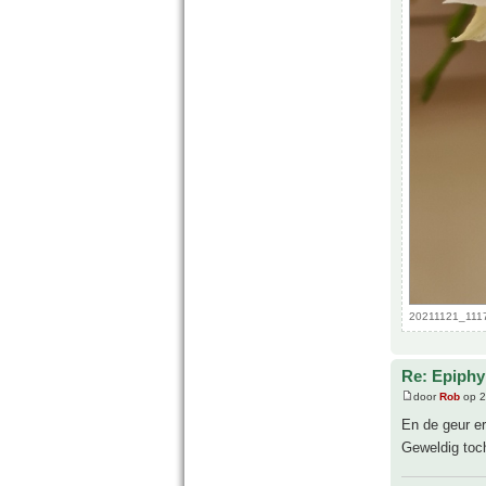
20211121_1117
Re: Epiphyl
door
Rob
op 2
En de geur er
Geweldig toc