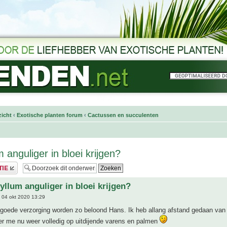
icht
‹
Exotische planten forum
‹
Cactussen en succulenten
 anguliger in bloei krijgen?
yllum anguliger in bloei krijgen?
 04 okt 2020 13:29
 goede verzorging worden zo beloond Hans. Ik heb allang afstand gedaan van
er me nu weer volledig op uitdijende varens en palmen