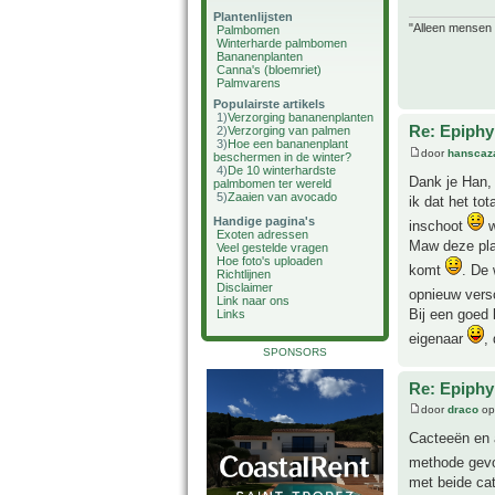
Plantenlijsten
"Alleen mensen d
Palmbomen
Winterharde palmbomen
Bananenplanten
Canna's (bloemriet)
Palmvarens
Populairste artikels
1)
Verzorging bananenplanten
Re: Epiphyl
2)
Verzorging van palmen
3)
Hoe een bananenplant
door
hanscaz
beschermen in de winter?
4)
De 10 winterhardste
Dank je Han, 
palmbomen ter wereld
5)
Zaaien van avocado
ik dat het to
Handige pagina's
inschoot
w
Exoten adressen
Maw deze plan
Veel gestelde vragen
Hoe foto's uploaden
komt
. De 
Richtlijnen
Disclaimer
opnieuw ver
Link naar ons
Bij een goed 
Links
eigenaar
,
SPONSORS
Re: Epiphyl
door
draco
op
Cacteeën en a
methode gev
met beide cat