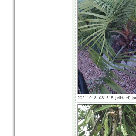
20211018_081515 (Middel).jp