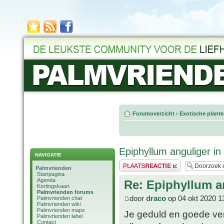
Forumoverzicht
‹
Exotische plant
Epiphyllum anguliger in 
NAVIGATIE
Plaats een reactie
Palmvrienden
Startpagina
Agenda
Re: Epiphyllum an
Kortingskaart
Palmvrienden forums
door
draco
op 04 okt 2020 1
Palmvrienden chat
Palmvrienden wiki
Palmvrienden maps
Je geduld en goede ve
Palmvrienden label
Contact