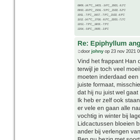
08/09, -14.7°C__14/15, - 3.6°C__20/21, -9.1°C
09/10, -10.0°C__15/16, - 5.9°C__21/22, -5.2°C
10/11, - 7.9°C__16/17, - 7.9°C__21/22, -6.9°C
11/12, -14.7°C__17/18, - 8.3°C__22/23, -7.1°C
12/13, - 7.9°C__18/19, - 7.5°C
13/14, - 0.8°C__19/20, - 2.8°C
Re: Epiphyllum angu
door
johny
op 23 nov 2021 0
Vind het frappant Han da
terwijl je toch veel mo
moeten inderdaad een p
juiste formaat, missch
dat hij nu juist wel gaat
Ik heb er zelf ook staa
er vele en gaan alle na
vochtig in winter bij la
Lidcactussen bloeien bi
ander bij verlengen va
Ben nu bezig met soortg