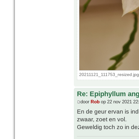
20211121_111753_resized.jpg
Re: Epiphyllum angu
door
Rob
op 22 nov 2021 22
En de geur ervan is inde
zwaar, zoet en vol.
Geweldig toch zo in d