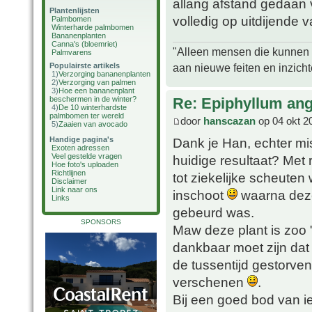
allang afstand gedaan
Plantenlijsten
volledig op uitdijende
Palmbomen
Winterharde palmbomen
Bananenplanten
Canna's (bloemriet)
"Alleen mensen die kunnen tw
Palmvarens
aan nieuwe feiten en inzich
Populairste artikels
1)
Verzorging bananenplanten
2)
Verzorging van palmen
3)
Hoe een bananenplant
Re: Epiphyllum angu
beschermen in de winter?
4)
De 10 winterhardste
palmbomen ter wereld
door
hanscazan
op 04 okt 2
5)
Zaaien van avocado
Handige pagina's
Dank je Han, echter mi
Exoten adressen
Veel gestelde vragen
huidige resultaat? Met 
Hoe foto's uploaden
Richtlijnen
tot ziekelijke scheuten
Disclaimer
Link naar ons
inschoot
waarna deze 
Links
gebeurd was.
SPONSORS
Maw deze plant is zoo 
dankbaar moet zijn dat
de tussentijd gestorv
verschenen
.
Bij een goed bod van i