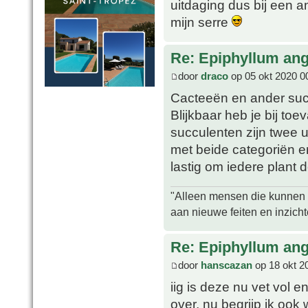
uitdaging dus bij een 
mijn serre
Re: Epiphyllum angu
door
draco
op 05 okt 2020 0
Cacteeën en ander suc
Blijkbaar heb je bij to
succulenten zijn twee 
met beide categoriën er
lastig om iedere plant 
"Alleen mensen die kunnen tw
aan nieuwe feiten en inzich
Re: Epiphyllum angu
door
hanscazan
op 18 okt 2
iig is deze nu vet vol e
over, nu begrijp ik oo