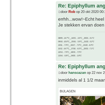
Re: Epiphyllum angu
door
Rob
op 20 okt 2020 00:
errhh...wow!~Echt heel
Je stekken ervan doen he
08/09, -14.7°C__14/15, - 3.6°C__20/21, -9.1°C
09/10, -10.0°C__15/16, - 5.9°C__21/22, -5.2°C
10/11, - 7.9°C__16/17, - 7.9°C__21/22, -6.9°C
11/12, -14.7°C__17/18, - 8.3°C__22/23, -7.1°C
12/13, - 7.9°C__18/19, - 7.5°C
13/14, - 0.8°C__19/20, - 2.8°C
Re: Epiphyllum angu
door
hanscazan
op 22 nov 2
inmiddels al 1 1/2 maan
BIJLAGEN