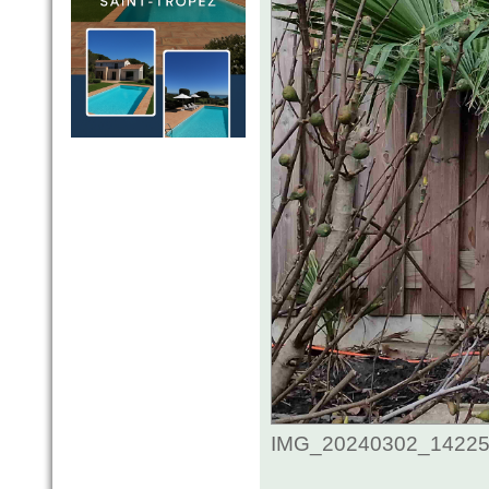
IMG_20240302_1422535