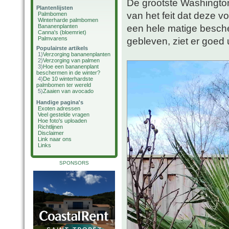
De grootste Washington
Plantenlijsten
van het feit dat deze vo
Palmbomen
Winterharde palmbomen
een hele matige besch
Bananenplanten
Canna's (bloemriet)
Palmvarens
gebleven, ziet er goed u
Populairste artikels
1)
Verzorging bananenplanten
2)
Verzorging van palmen
3)
Hoe een bananenplant
beschermen in de winter?
4)
De 10 winterhardste
palmbomen ter wereld
5)
Zaaien van avocado
Handige pagina's
Exoten adressen
Veel gestelde vragen
Hoe foto's uploaden
Richtlijnen
Disclaimer
Link naar ons
Links
SPONSORS