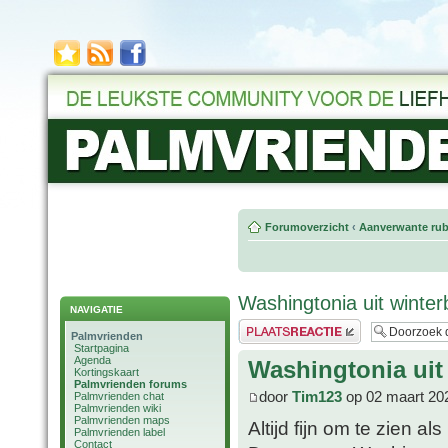
Forumoverzicht
‹
Aanverwante rub
Washingtonia uit winte
NAVIGATIE
Plaats een reactie
Palmvrienden
Startpagina
Agenda
Washingtonia uit
Kortingskaart
Palmvrienden forums
door
Tim123
op 02 maart 20
Palmvrienden chat
Palmvrienden wiki
Palmvrienden maps
Altijd fijn om te zien 
Palmvrienden label
Contact