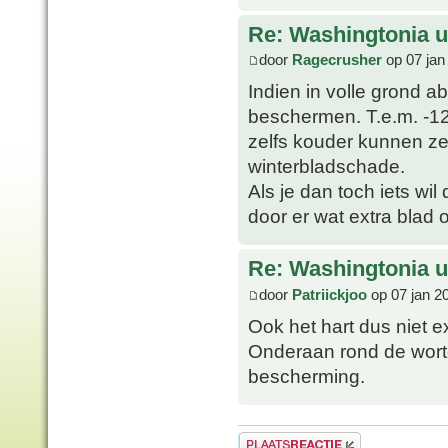
Re: Washingtonia u
door
Ragecrusher
op 07 jan
Indien in volle grond a
beschermen. T.e.m. -1
zelfs kouder kunnen ze
winterbladschade.
Als je dan toch iets wi
door er wat extra blad
Re: Washingtonia u
door
Patriickjoo
op 07 jan 2
Ook het hart dus niet 
Onderaan rond de wortel
bescherming.
Plaats een reactie