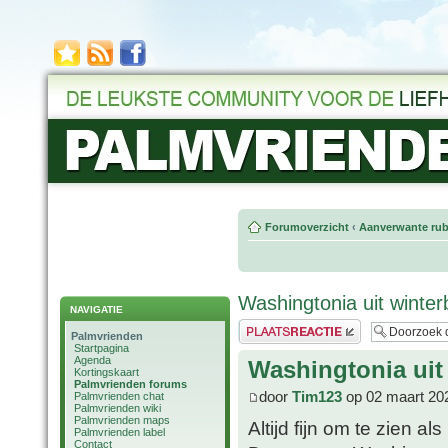
Forumoverzicht
‹
Aanverwante rub
Washingtonia uit winte
NAVIGATIE
Plaats een reactie
Palmvrienden
Startpagina
Agenda
Washingtonia uit
Kortingskaart
Palmvrienden forums
door
Tim123
op 02 maart 20
Palmvrienden chat
Palmvrienden wiki
Palmvrienden maps
Altijd fijn om te zien 
Palmvrienden label
Contact