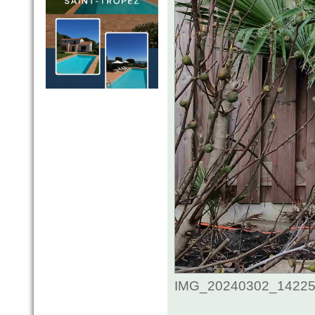
IMG_20240302_1422535