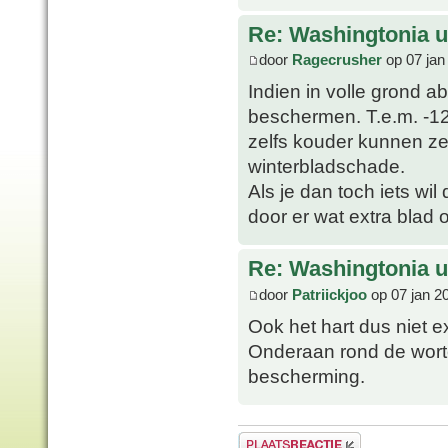
Re: Washingtonia u
door
Ragecrusher
op 07 jan
Indien in volle grond a
beschermen. T.e.m. -1
zelfs kouder kunnen ze
winterbladschade.
Als je dan toch iets wi
door er wat extra blad
Re: Washingtonia u
door
Patriickjoo
op 07 jan 2
Ook het hart dus niet 
Onderaan rond de wortel
bescherming.
Plaats een reactie