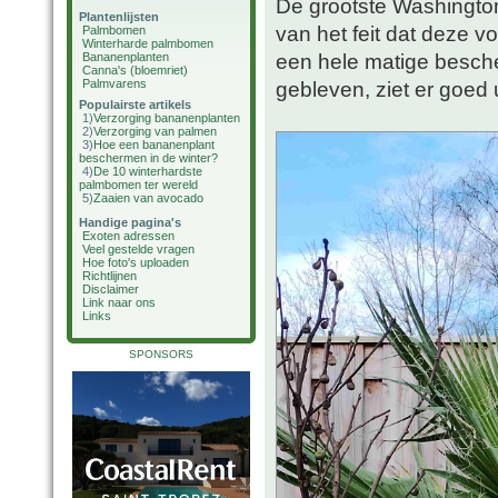
De grootste Washington
Plantenlijsten
van het feit dat deze vo
Palmbomen
Winterharde palmbomen
een hele matige besch
Bananenplanten
Canna's (bloemriet)
Palmvarens
gebleven, ziet er goed u
Populairste artikels
1)
Verzorging bananenplanten
2)
Verzorging van palmen
3)
Hoe een bananenplant
beschermen in de winter?
4)
De 10 winterhardste
palmbomen ter wereld
5)
Zaaien van avocado
Handige pagina's
Exoten adressen
Veel gestelde vragen
Hoe foto's uploaden
Richtlijnen
Disclaimer
Link naar ons
Links
SPONSORS