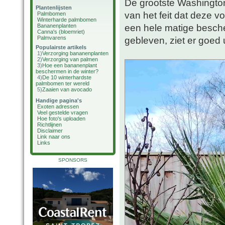
De grootste Washington
Plantenlijsten
van het feit dat deze vo
Palmbomen
Winterharde palmbomen
een hele matige besch
Bananenplanten
Canna's (bloemriet)
Palmvarens
gebleven, ziet er goed u
Populairste artikels
1)
Verzorging bananenplanten
2)
Verzorging van palmen
3)
Hoe een bananenplant
beschermen in de winter?
4)
De 10 winterhardste
palmbomen ter wereld
5)
Zaaien van avocado
Handige pagina's
Exoten adressen
Veel gestelde vragen
Hoe foto's uploaden
Richtlijnen
Disclaimer
Link naar ons
Links
SPONSORS