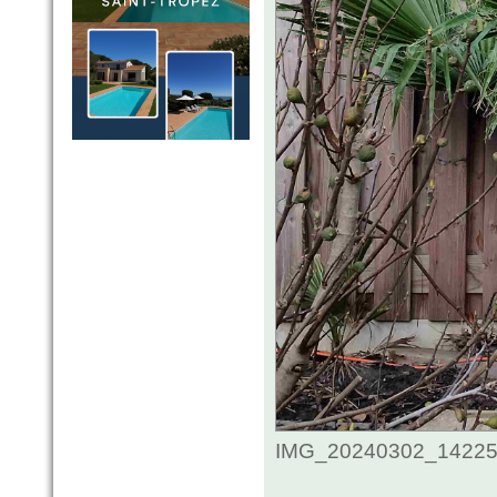
IMG_20240302_1422535