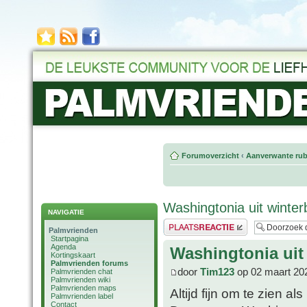
Forumoverzicht
‹
Aanverwante rub
Washingtonia uit winte
NAVIGATIE
Plaats een reactie
Palmvrienden
Startpagina
Agenda
Washingtonia uit
Kortingskaart
Palmvrienden forums
door
Tim123
op 02 maart 20
Palmvrienden chat
Palmvrienden wiki
Palmvrienden maps
Altijd fijn om te zien 
Palmvrienden label
Contact