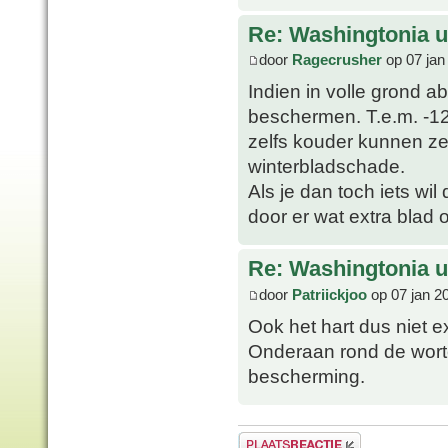
Re: Washingtonia u
door
Ragecrusher
op 07 jan
Indien in volle grond a
beschermen. T.e.m. -1
zelfs kouder kunnen ze
winterbladschade.
Als je dan toch iets wi
door er wat extra blad
Re: Washingtonia u
door
Patriickjoo
op 07 jan 2
Ook het hart dus niet 
Onderaan rond de wortel
bescherming.
Plaats een reactie