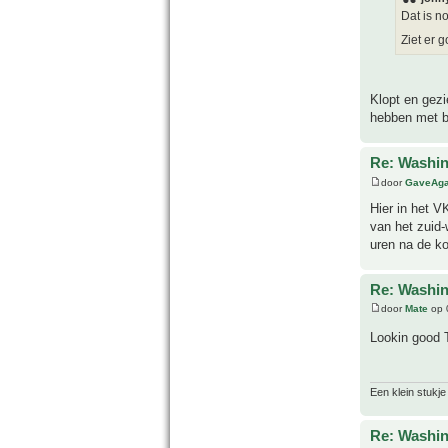
Dat is 
Ziet er 
Klopt en gezi
hebben met b
Re: Washin
door
GaveAg
Hier in het V
van het zuid
uren na de k
Re: Washin
door
Mate
op 
Lookin good T
Een klein stukje
Re: Washin