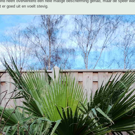
grond heeft overwinterd een hele matige bescherming gehad, maar de speer wa
 er goed uit en voelt stevig.