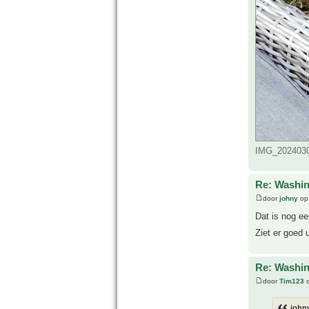
IMG_20240302
Re: Washin
door
johny
op 
Dat is nog e
Ziet er goed 
Re: Washin
door
Tim123
o
john