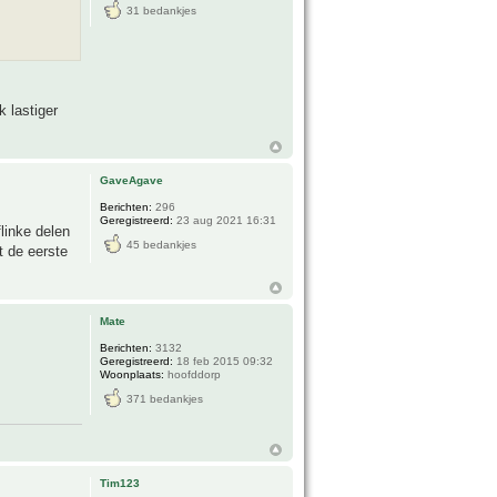
31 bedankjes
k lastiger
GaveAgave
Berichten:
296
Geregistreerd:
23 aug 2021 16:31
linke delen
45 bedankjes
t de eerste
Mate
Berichten:
3132
Geregistreerd:
18 feb 2015 09:32
Woonplaats:
hoofddorp
371 bedankjes
Tim123