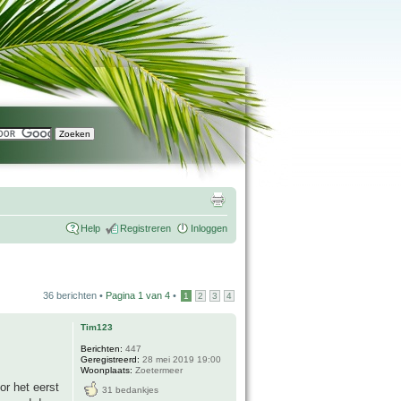
Help
Registreren
Inloggen
36 berichten •
Pagina
1
van
4
•
1
2
3
4
Tim123
Berichten:
447
Geregistreerd:
28 mei 2019 19:00
Woonplaats:
Zoetermeer
or het eerst
31 bedankjes