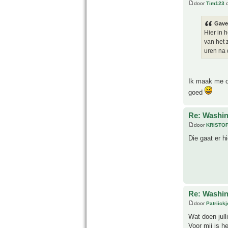
door
Tim123
o
Gave
Hier in 
van het 
uren na 
Ik maak me oo
goed
Re: Washin
door
KRISTO
Die gaat er h
Re: Washin
door
Patriick
Wat doen jull
Voor mij is h