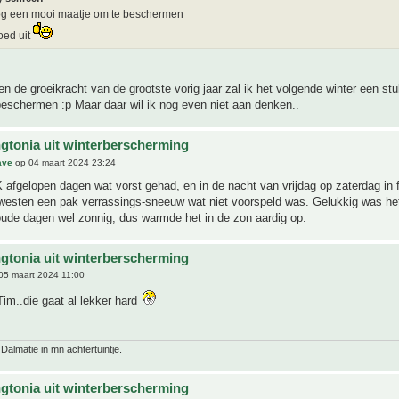
nog een mooi maatje om te beschermen
goed uit
en de groeikracht van de grootste vorig jaar zal ik het volgende winter een stu
eschermen :p Maar daar wil ik nog even niet aan denken..
gtonia uit winterberscherming
ave
op 04 maart 2024 23:24
K afgelopen dagen wat vorst gehad, en in de nacht van vrijdag op zaterdag in f
-westen een pak verrassings-sneeuw wat niet voorspeld was. Gelukkig was he
oude dagen wel zonnig, dus warmde het in de zon aardig op.
gtonia uit winterberscherming
05 maart 2024 11:00
im..die gaat al lekker hard
 Dalmatië in mn achtertuintje.
gtonia uit winterberscherming