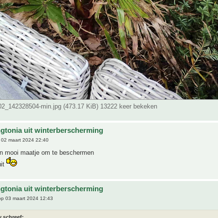
_142328504-min.jpg (473.17 KiB) 13222 keer bekeken
gtonia uit winterberscherming
02 maart 2024 22:40
en mooi maatje om te beschermen
uit
gtonia uit winterberscherming
p 03 maart 2024 12:43
y schreef: