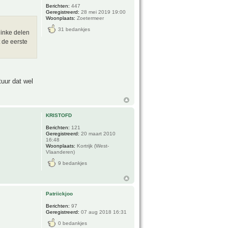
Berichten:
447
Geregistreerd:
28 mei 2019 19:00
Woonplaats:
Zoetermeer
31 bedankjes
linke delen
 de eerste
uur dat wel
KRISTOFD
Berichten:
121
Geregistreerd:
20 maart 2010
16:48
Woonplaats:
Kortrijk (West-
Vlaanderen)
9 bedankjes
Patriickjoo
Berichten:
97
Geregistreerd:
07 aug 2018 16:31
0 bedankjes