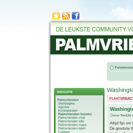
Forumoverz
Washingto
NAVIGATIE
Plaats een reactie
Palmvrienden
Startpagina
Agenda
Washingto
Kortingskaart
Palmvrienden forums
door
Tim123
o
Palmvrienden chat
Palmvrienden wiki
Altijd fijn o
Palmvrienden maps
De grootste W
Palmvrienden label
Contact