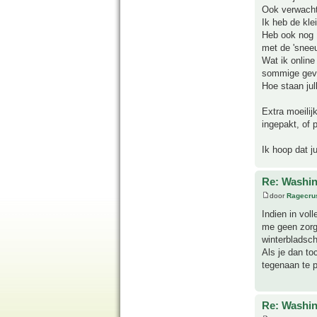
Ook verwachte
Ik heb de kle
Heb ook nog 1
met de 'snee
Wat ik online
sommige geven
Hoe staan jull
Extra moeilij
ingepakt, of 
Ik hoop dat j
Re: Washin
door
Ragecru
Indien in vol
me geen zorg
winterbladsc
Als je dan to
tegenaan te p
Re: Washin