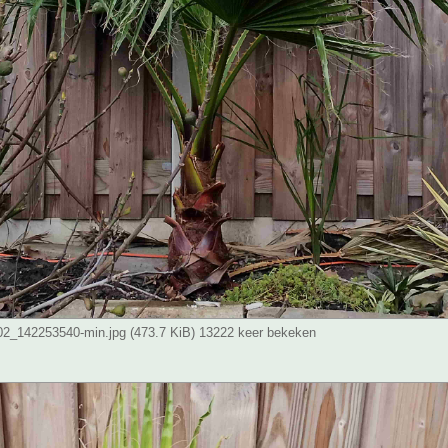
_142253540-min.jpg (473.7 KiB) 13222 keer bekeken