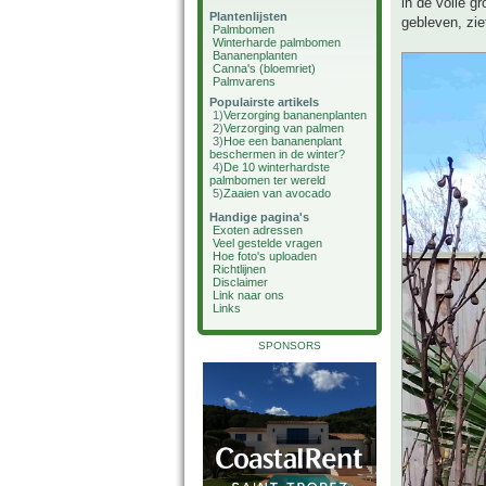
in de volle 
Plantenlijsten
gebleven, ziet
Palmbomen
Winterharde palmbomen
Bananenplanten
Canna's (bloemriet)
Palmvarens
Populairste artikels
1)
Verzorging bananenplanten
2)
Verzorging van palmen
3)
Hoe een bananenplant
beschermen in de winter?
4)
De 10 winterhardste
palmbomen ter wereld
5)
Zaaien van avocado
Handige pagina's
Exoten adressen
Veel gestelde vragen
Hoe foto's uploaden
Richtlijnen
Disclaimer
Link naar ons
Links
SPONSORS