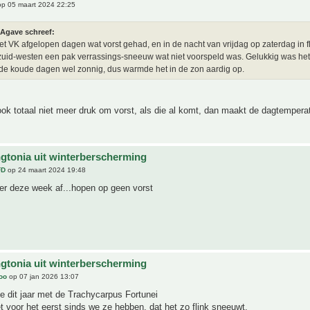
p 05 maart 2024 22:25
Agave schreef:
het VK afgelopen dagen wat vorst gehad, en in de nacht van vrijdag op zaterdag in f
zuid-westen een pak verrassings-sneeuw wat niet voorspeld was. Gelukkig was het
de koude dagen wel zonnig, dus warmde het in de zon aardig op.
k totaal niet meer druk om vorst, als die al komt, dan maakt de dagtemperat
gtonia uit winterberscherming
FD
op 24 maart 2024 19:48
ier deze week af...hopen op geen vorst
gtonia uit winterberscherming
joo
op 07 jan 2026 13:07
ie dit jaar met de Trachycarpus Fortunei
et voor het eerst sinds we ze hebben, dat het zo flink sneeuwt.