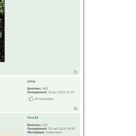
johny
Berichten:
890
Geregistreerd:
26 jan 2021 11:25
99 bedankjes
Tim123
Berichten:
447
Geregistreerd:
28 mei 2019 19:00
Woonplaats:
Zoetermeer