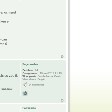
 vanochtend
akken en
e dan
ven 0.
Ragecrusher
Berichten:
64
Geregistreerd:
19 mei 2012 21:19
elsius zou ik
Woonplaats:
Denderleeuw, Oost-
Vlaanderen, België
t
14 bedankjes
of sneeuw
Patriickjoo