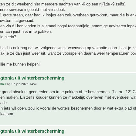
n ze dit weekend hier meerdere nachten van -6 op een rij(1tje -9 zelfs).
inere sowieso ingepakt met vliesdoek.
 grote staan, daar had ik losjes een zak overheen getrokken, maar die is er
uwstorm' afgewaaid.
 en via AI kon vinden is allemaal nogal tegenstrijdig, sommige adviseren inp
 aan juist niet in te pakken.
ie hierin?
kheid is ook nog dat wij volgende week woensdag op vakantie gaan. Laat je z
pak je ze dan juist weer uit, want ze voorspellen daarna weer temperaturen bo
ullie me kunnen helpen!
gtonia uit winterberscherming
sher
op 07 jan 2026 14:49
le grond absoluut geen reden om in te pakken of te beschermen. T.e.m. -12° C
en maken. En zelfs kouder kunnen ze makkelijk overleven met eventueel wa
hade.
ch iets wil doen, zou ik vooral de wortels beschermen door er wat extra blad 
laatsen.
gtonia uit winterberscherming