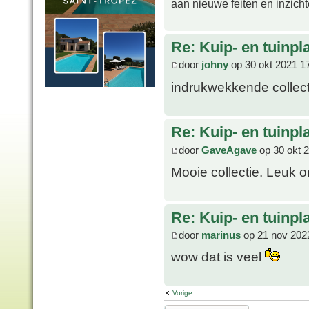
aan nieuwe feiten en inzich
Re: Kuip- en tuinpl
door
johny
op 30 okt 2021 1
indrukwekkende collec
Re: Kuip- en tuinpl
door
GaveAgave
op 30 okt 
Mooie collectie. Leuk o
Re: Kuip- en tuinpl
door
marinus
op 21 nov 202
wow dat is veel
Vorige