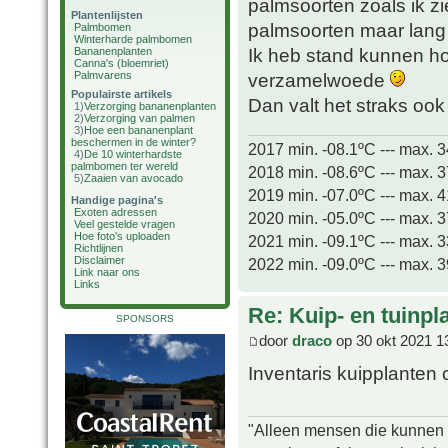
palmsoorten zoals ik z
Plantenlijsten
palmsoorten maar lang 
Palmbomen
Winterharde palmbomen
Ik heb stand kunnen h
Bananenplanten
Canna's (bloemriet)
Palmvarens
verzamelwoede
Populairste artikels
Dan valt het straks ook
1)
Verzorging bananenplanten
2)
Verzorging van palmen
3)
Hoe een bananenplant
beschermen in de winter?
2017 min. -08.1ºC --- max. 
4)
De 10 winterhardste
palmbomen ter wereld
2018 min. -08.6ºC --- max. 
5)
Zaaien van avocado
2019 min. -07.0ºC --- max. 
Handige pagina's
Exoten adressen
2020 min. -05.0ºC --- max. 
Veel gestelde vragen
Hoe foto's uploaden
2021 min. -09.1ºC --- max. 
Richtlijnen
Disclaimer
2022 min. -09.0ºC --- max. 
Link naar ons
Links
Re: Kuip- en tuinpl
SPONSORS
door
draco
op 30 okt 2021 1
Inventaris kuipplanten c
"Alleen mensen die kunnen tw