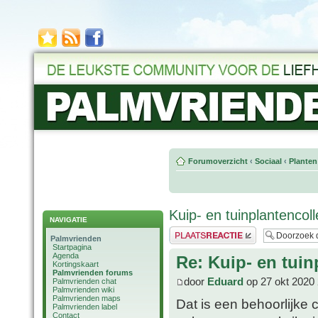
Forumoverzicht
‹
Sociaal
‹
Planten
Kuip- en tuinplantencol
NAVIGATIE
Plaats een reactie
Palmvrienden
Startpagina
Agenda
Re: Kuip- en tuin
Kortingskaart
Palmvrienden forums
door
Eduard
op 27 okt 2020 
Palmvrienden chat
Palmvrienden wiki
Palmvrienden maps
Dat is een behoorlijke c
Palmvrienden label
Contact