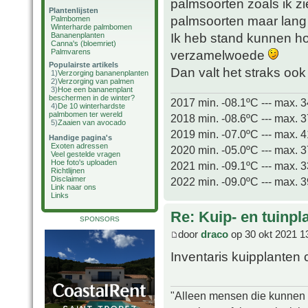
palmsoorten zoals ik z
Plantenlijsten
palmsoorten maar lang 
Palmbomen
Winterharde palmbomen
Ik heb stand kunnen h
Bananenplanten
Canna's (bloemriet)
Palmvarens
verzamelwoede
Populairste artikels
Dan valt het straks ook
1)
Verzorging bananenplanten
2)
Verzorging van palmen
3)
Hoe een bananenplant
beschermen in de winter?
2017 min. -08.1ºC --- max. 
4)
De 10 winterhardste
palmbomen ter wereld
2018 min. -08.6ºC --- max. 
5)
Zaaien van avocado
2019 min. -07.0ºC --- max. 
Handige pagina's
Exoten adressen
2020 min. -05.0ºC --- max. 
Veel gestelde vragen
Hoe foto's uploaden
2021 min. -09.1ºC --- max. 
Richtlijnen
Disclaimer
2022 min. -09.0ºC --- max. 
Link naar ons
Links
Re: Kuip- en tuinpl
SPONSORS
door
draco
op 30 okt 2021 1
Inventaris kuipplanten c
"Alleen mensen die kunnen tw