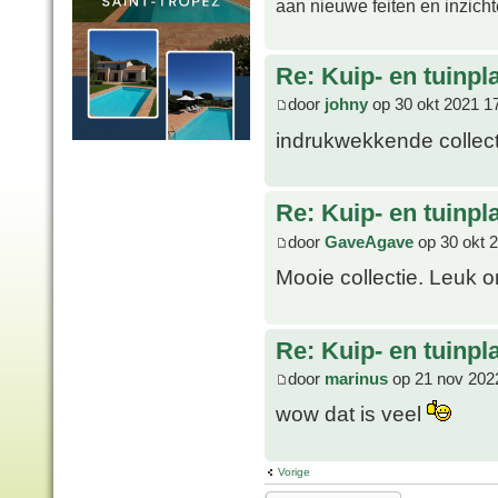
aan nieuwe feiten en inzich
Re: Kuip- en tuinpl
door
johny
op 30 okt 2021 1
indrukwekkende collec
Re: Kuip- en tuinpl
door
GaveAgave
op 30 okt 
Mooie collectie. Leuk o
Re: Kuip- en tuinpl
door
marinus
op 21 nov 202
wow dat is veel
Vorige