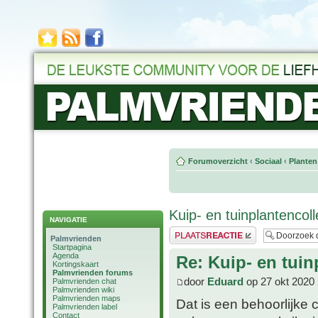
Forumoverzicht
‹
Sociaal
‹
Planten
Kuip- en tuinplantencol
NAVIGATIE
Plaats een reactie
Palmvrienden
Startpagina
Agenda
Re: Kuip- en tuin
Kortingskaart
Palmvrienden forums
door
Eduard
op 27 okt 2020 
Palmvrienden chat
Palmvrienden wiki
Palmvrienden maps
Dat is een behoorlijke c
Palmvrienden label
Contact