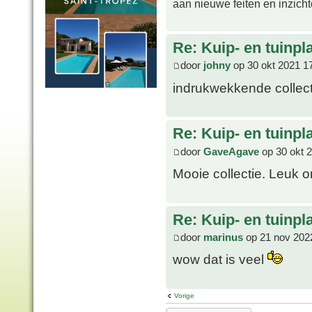
aan nieuwe feiten en inzich
Re: Kuip- en tuinpl
door
johny
op 30 okt 2021 1
indrukwekkende collec
Re: Kuip- en tuinpl
door
GaveAgave
op 30 okt 
Mooie collectie. Leuk o
Re: Kuip- en tuinpl
door
marinus
op 21 nov 202
wow dat is veel
Vorige