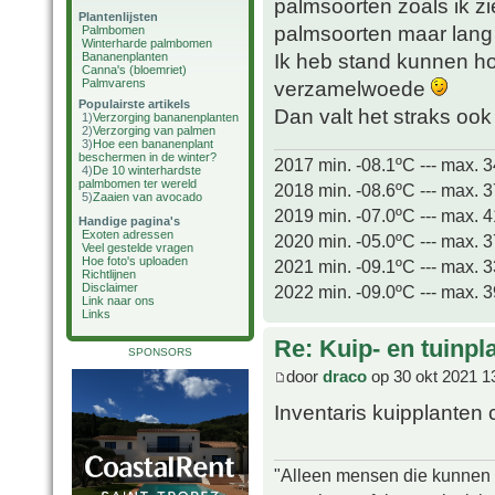
palmsoorten zoals ik z
Plantenlijsten
palmsoorten maar lang 
Palmbomen
Winterharde palmbomen
Ik heb stand kunnen h
Bananenplanten
Canna's (bloemriet)
Palmvarens
verzamelwoede
Populairste artikels
Dan valt het straks ook
1)
Verzorging bananenplanten
2)
Verzorging van palmen
3)
Hoe een bananenplant
beschermen in de winter?
2017 min. -08.1ºC --- max. 
4)
De 10 winterhardste
palmbomen ter wereld
2018 min. -08.6ºC --- max. 
5)
Zaaien van avocado
2019 min. -07.0ºC --- max. 
Handige pagina's
Exoten adressen
2020 min. -05.0ºC --- max. 
Veel gestelde vragen
Hoe foto's uploaden
2021 min. -09.1ºC --- max. 
Richtlijnen
Disclaimer
2022 min. -09.0ºC --- max. 
Link naar ons
Links
Re: Kuip- en tuinpl
SPONSORS
door
draco
op 30 okt 2021 1
Inventaris kuipplanten c
"Alleen mensen die kunnen tw