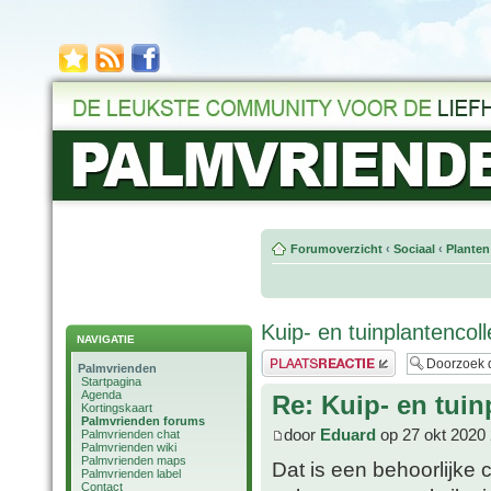
Forumoverzicht
‹
Sociaal
‹
Planten
Kuip- en tuinplantencol
NAVIGATIE
Plaats een reactie
Palmvrienden
Startpagina
Agenda
Re: Kuip- en tuin
Kortingskaart
Palmvrienden forums
door
Eduard
op 27 okt 2020 
Palmvrienden chat
Palmvrienden wiki
Palmvrienden maps
Dat is een behoorlijke c
Palmvrienden label
Contact