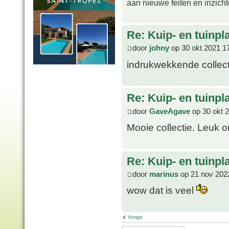
aan nieuwe feiten en inzich
Re: Kuip- en tuinpl
door
johny
op 30 okt 2021 1
indrukwekkende collec
Re: Kuip- en tuinpl
door
GaveAgave
op 30 okt 
Mooie collectie. Leuk o
Re: Kuip- en tuinpl
door
marinus
op 21 nov 202
wow dat is veel
Vorige