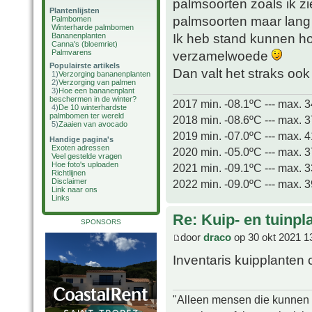
palmsoorten zoals ik z
Plantenlijsten
palmsoorten maar lang 
Palmbomen
Winterharde palmbomen
Ik heb stand kunnen h
Bananenplanten
Canna's (bloemriet)
Palmvarens
verzamelwoede
Populairste artikels
Dan valt het straks ook
1)
Verzorging bananenplanten
2)
Verzorging van palmen
3)
Hoe een bananenplant
beschermen in de winter?
2017 min. -08.1ºC --- max. 
4)
De 10 winterhardste
palmbomen ter wereld
2018 min. -08.6ºC --- max. 
5)
Zaaien van avocado
2019 min. -07.0ºC --- max. 
Handige pagina's
Exoten adressen
2020 min. -05.0ºC --- max. 
Veel gestelde vragen
Hoe foto's uploaden
2021 min. -09.1ºC --- max. 
Richtlijnen
Disclaimer
2022 min. -09.0ºC --- max. 
Link naar ons
Links
Re: Kuip- en tuinpl
SPONSORS
door
draco
op 30 okt 2021 1
Inventaris kuipplanten c
"Alleen mensen die kunnen tw