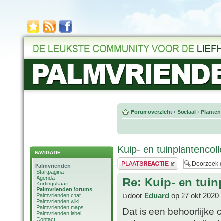
Forumoverzicht
‹
Sociaal
‹
Planten
Kuip- en tuinplantencol
NAVIGATIE
Plaats een reactie
Palmvrienden
Startpagina
Agenda
Re: Kuip- en tuin
Kortingskaart
Palmvrienden forums
door
Eduard
op 27 okt 2020 
Palmvrienden chat
Palmvrienden wiki
Palmvrienden maps
Dat is een behoorlijke c
Palmvrienden label
Contact