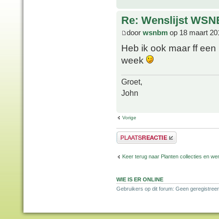
Re: Wenslijst WSN
door
wsnbm
op 18 maart 20
Heb ik ook maar ff een
week
Groet,
John
Vorige
Plaats een reactie
Keer terug naar Planten collecties en wen
WIE IS ER ONLINE
Gebruikers op dit forum: Geen geregistreer