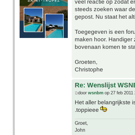
veel reactie op zodat e
steeds zoeken waar de g
gepost. Nu staat het alt
Toegegeven is een foru
maken hoor. Handiger zo
bovenaan komen te staa
Groeten,
Christophe
Re: Wenslijst WSN
door
wsnbm
op 27 feb 2011 
Het aller belangrijkste 
.toppieee
Groet,
John