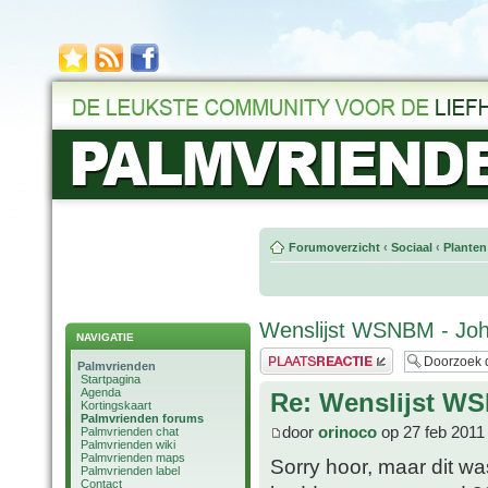
Forumoverzicht
‹
Sociaal
‹
Planten
Wenslijst WSNBM - Jo
NAVIGATIE
Plaats een reactie
Palmvrienden
Startpagina
Agenda
Re: Wenslijst W
Kortingskaart
Palmvrienden forums
door
orinoco
op 27 feb 2011
Palmvrienden chat
Palmvrienden wiki
Palmvrienden maps
Sorry hoor, maar dit w
Palmvrienden label
Contact