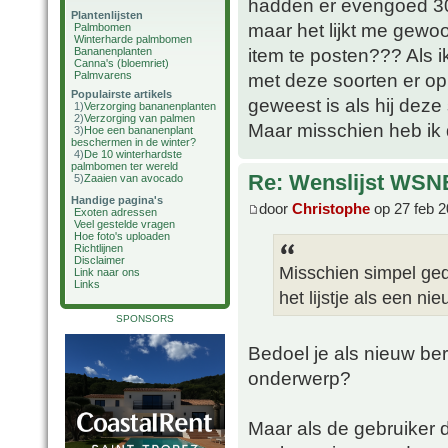
hadden er evengoed 30 
Plantenlijsten
maar het lijkt me gewoo
Palmbomen
Winterharde palmbomen
item te posten??? Als i
Bananenplanten
Canna's (bloemriet)
Palmvarens
met deze soorten er op
Populairste artikels
geweest is als hij deze 
1)
Verzorging bananenplanten
2)
Verzorging van palmen
Maar misschien heb ik
3)
Hoe een bananenplant
beschermen in de winter?
4)
De 10 winterhardste
palmbomen ter wereld
Re: Wenslijst WSN
5)
Zaaien van avocado
Handige pagina's
door
Christophe
op 27 feb 2
Exoten adressen
Veel gestelde vragen
Hoe foto's uploaden
Richtlijnen
Disclaimer
Misschien simpel ged
Link naar ons
Links
het lijstje als een n
SPONSORS
Bedoel je als nieuw ber
onderwerp?
Maar als de gebruiker d