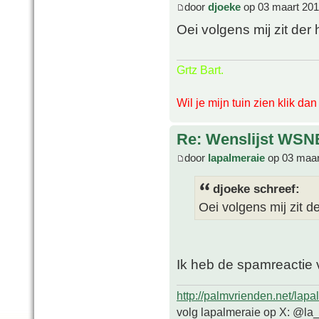
door
djoeke
op 03 maart 201
Oei volgens mij zit der 
Grtz Bart.
Wil je mijn tuin zien klik da
Re: Wenslijst WSN
door
lapalmeraie
op 03 maar
djoeke schreef:
Oei volgens mij zit d
Ik heb de spamreactie 
http://palmvrienden.net/lapa
volg lapalmeraie op X: @la