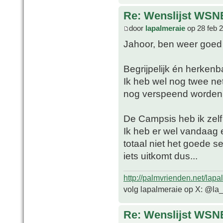
Re: Wenslijst WSN
door
lapalmeraie
op 28 feb 
Jahoor, ben weer goe
Begrijpelijk én herkenb
Ik heb wel nog twee n
nog verspeend worden e
De Campsis heb ik zelf
Ik heb er wel vandaag
totaal niet het goede s
iets uitkomt dus...
http://palmvrienden.net/lapa
volg lapalmeraie op X: @la
Re: Wenslijst WSN