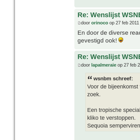
Re: Wenslijst WSN
door
orinoco
op 27 feb 2011
En door de diverse rea
gevestigd ook!
Re: Wenslijst WSN
door
lapalmeraie
op 27 feb 
wsnbm schreef:
Voor de bijeenkomst 
zoek.
Een tropische speci
kliko te verstoppen.
Sequoia sempervirens