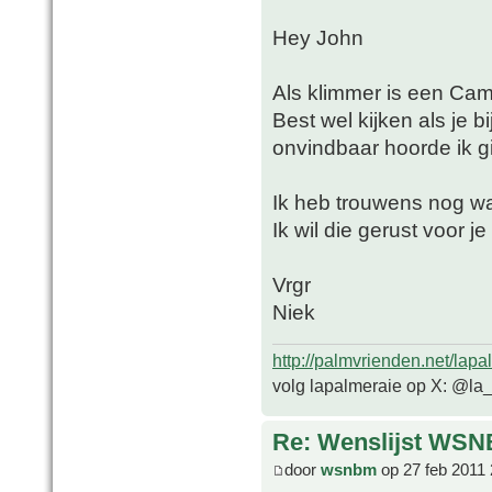
Hey John
Als klimmer is een Cam
Best wel kijken als je b
onvindbaar hoorde ik g
Ik heb trouwens nog wa
Ik wil die gerust voo
Vrgr
Niek
http://palmvrienden.net/lapa
volg lapalmeraie op X: @la
Re: Wenslijst WSN
door
wsnbm
op 27 feb 2011 