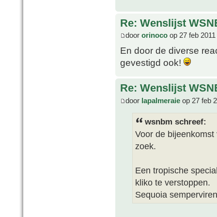
Re: Wenslijst WSN
door
orinoco
op 27 feb 2011
En door de diverse rea
gevestigd ook!
Re: Wenslijst WSN
door
lapalmeraie
op 27 feb 
wsnbm schreef:
Voor de bijeenkomst 
zoek.
Een tropische speci
kliko te verstoppen.
Sequoia sempervirens