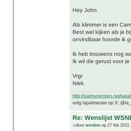
Hey John
Als klimmer is een Cam
Best wel kijken als je b
onvindbaar hoorde ik g
Ik heb trouwens nog wa
Ik wil die gerust voo
Vrgr
Niek
http://palmvrienden.net/lapa
volg lapalmeraie op X: @la
Re: Wenslijst WSN
door
wsnbm
op 27 feb 2011 