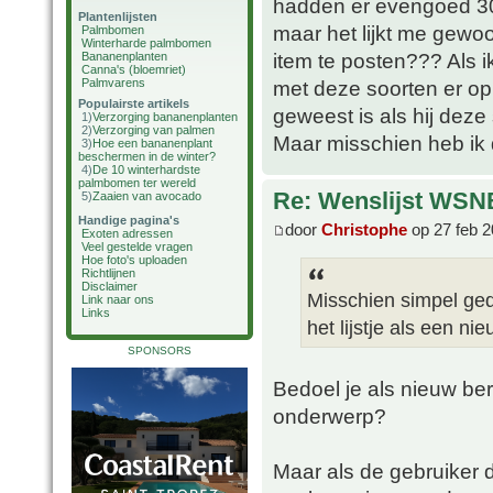
hadden er evengoed 30 
Plantenlijsten
maar het lijkt me gewoo
Palmbomen
Winterharde palmbomen
item te posten??? Als i
Bananenplanten
Canna's (bloemriet)
Palmvarens
met deze soorten er op
Populairste artikels
geweest is als hij deze 
1)
Verzorging bananenplanten
2)
Verzorging van palmen
Maar misschien heb ik
3)
Hoe een bananenplant
beschermen in de winter?
4)
De 10 winterhardste
palmbomen ter wereld
Re: Wenslijst WSN
5)
Zaaien van avocado
Handige pagina's
door
Christophe
op 27 feb 2
Exoten adressen
Veel gestelde vragen
Hoe foto's uploaden
Richtlijnen
Disclaimer
Misschien simpel ged
Link naar ons
Links
het lijstje als een n
SPONSORS
Bedoel je als nieuw ber
onderwerp?
Maar als de gebruiker d