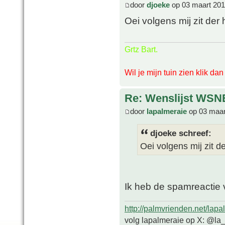
door
djoeke
op 03 maart 201
Oei volgens mij zit der 
Grtz Bart.
Wil je mijn tuin zien klik da
Re: Wenslijst WSN
door
lapalmeraie
op 03 maar
djoeke schreef:
Oei volgens mij zit d
Ik heb de spamreactie 
http://palmvrienden.net/lapa
volg lapalmeraie op X: @la