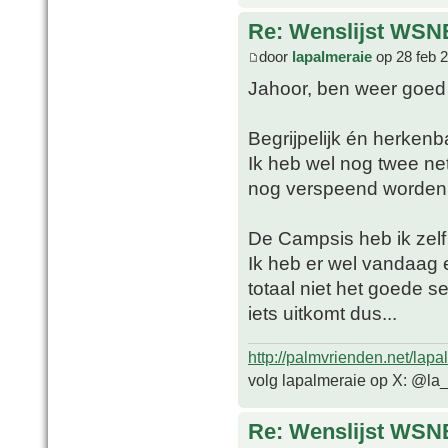
Re: Wenslijst WSN
door
lapalmeraie
op 28 feb 
Jahoor, ben weer goe
Begrijpelijk én herkenb
Ik heb wel nog twee n
nog verspeend worden e
De Campsis heb ik zelf
Ik heb er wel vandaag
totaal niet het goede s
iets uitkomt dus...
http://palmvrienden.net/lapa
volg lapalmeraie op X: @la
Re: Wenslijst WSN