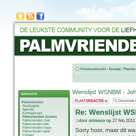
Forumoverzicht
‹
Sociaal
‹
Planten
Wenslijst WSNBM - Jo
NAVIGATIE
Plaats een reactie
Palmvrienden
Startpagina
Agenda
Re: Wenslijst W
Kortingskaart
Palmvrienden forums
door
orinoco
op 27 feb 2011
Palmvrienden chat
Palmvrienden wiki
Palmvrienden maps
Sorry hoor, maar dit w
Palmvrienden label
Contact