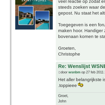
veel reactie op zodat e
steeds zoeken waar de g
gepost. Nu staat het alt
Toegegeven is een foru
maken hoor. Handiger zo
bovenaan komen te staa
Groeten,
Christophe
Re: Wenslijst WSN
door
wsnbm
op 27 feb 2011 
Het aller belangrijkste 
.toppieee
Groet,
John