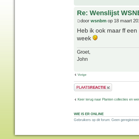
Re: Wenslijst WSN
door
wsnbm
op 18 maart 20
Heb ik ook maar ff een
week
Groet,
John
Vorige
Plaats een reactie
Keer terug naar Planten collecties en wen
WIE IS ER ONLINE
Gebruikers op dit forum: Geen geregistreer