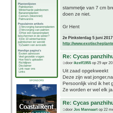
Plantenlijsten
stammetje van 7 cm bre
Palmbomen
Winterharde palmbomen
doen ze niet.
Bananenplanten
Canna's (bloemriet)
Palmvarens
Populairste artikels
Gr Hent
1)
Verzorging bananenplanten
2)
Verzorging van palmen
3)
Hoe een bananenplant
beschermen in de winter?
2e Pinksterdag 5 juni 2017
4)
De 10 winterhardste
palmbomen ter wereld
http://www.exotischeplant
5)
Zaaien van avocado
Handige pagina's
Exoten adressen
Re: Cycas panzhih
Veel gestelde vragen
Hoe foto's uploaden
door
ikzelf1955
op 29 apr 20
Richtlijnen
Disclaimer
Link naar ons
Uit zaad opgekweekt
Links
Deze zijn wat jonger,n
SPONSORS
Persoonlijk vind ik het
Ze worden er wel elk ja
Re: Cycas panzhih
door
Jos Mannaart
op 22 me