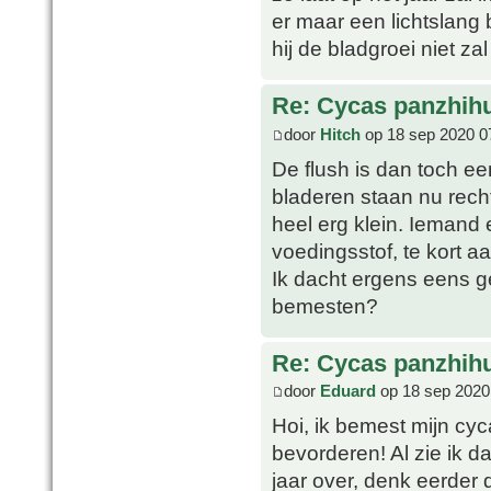
er maar een lichtslang 
hij de bladgroei niet za
Re: Cycas panzhih
door
Hitch
op 18 sep 2020 0
De flush is dan toch ee
bladeren staan nu rec
heel erg klein. Iemand 
voedingsstof, te kort aa
Ik dacht ergens eens g
bemesten?
Re: Cycas panzhih
door
Eduard
op 18 sep 2020
Hoi, ik bemest mijn cyc
bevorderen! Al zie ik da
jaar over, denk eerder d