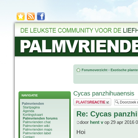
Forumoverzicht
‹
Exotische plant
Cycas panzhihuaensis
NAVIGATIE
Plaats een reactie
Palmvrienden
Startpagina
Agenda
Re: Cycas panzh
Kortingskaart
Palmvrienden forums
door
hent v
op 29 apr 2016 0
Palmvrienden chat
Palmvrienden wiki
Palmvrienden maps
Hoi
Palmvrienden label
Contact