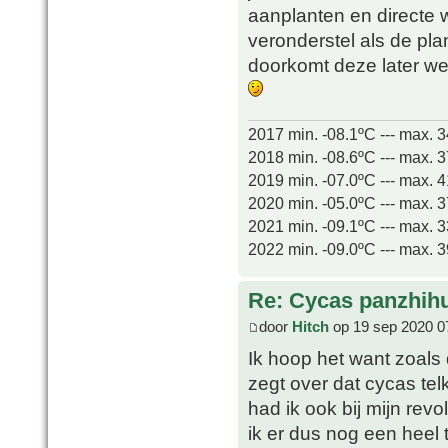
aanplanten en directe 
veronderstel als de pla
doorkomt deze later we
2017 min. -08.1ºC --- max. 
2018 min. -08.6ºC --- max. 
2019 min. -07.0ºC --- max. 
2020 min. -05.0ºC --- max. 
2021 min. -09.1ºC --- max. 
2022 min. -09.0ºC --- max. 
Re: Cycas panzhih
door
Hitch
op 19 sep 2020 0
Ik hoop het want zoals d
zegt over dat cycas tel
had ik ook bij mijn revo
ik er dus nog een heel t