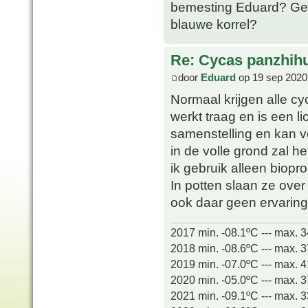
bemesting Eduard? Gew
blauwe korrel?
Re: Cycas panzhih
door
Eduard
op 19 sep 2020
Normaal krijgen alle c
werkt traag en is een l
samenstelling en kan v
in de volle grond zal h
ik gebruik alleen biopr
In potten slaan ze over 
ook daar geen ervarin
2017 min. -08.1ºC --- max. 
2018 min. -08.6ºC --- max. 
2019 min. -07.0ºC --- max. 
2020 min. -05.0ºC --- max. 
2021 min. -09.1ºC --- max. 