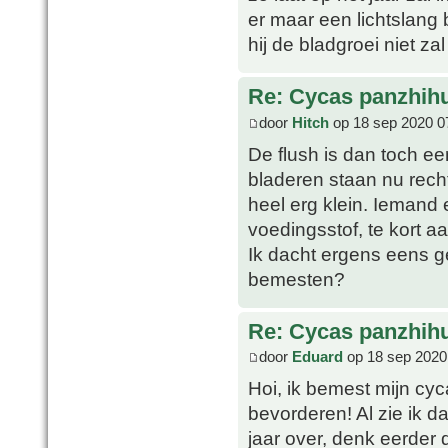
er maar een lichtslang 
hij de bladgroei niet za
Re: Cycas panzhih
door
Hitch
op 18 sep 2020 0
De flush is dan toch ee
bladeren staan nu rec
heel erg klein. Iemand 
voedingsstof, te kort aa
Ik dacht ergens eens g
bemesten?
Re: Cycas panzhih
door
Eduard
op 18 sep 2020
Hoi, ik bemest mijn cyc
bevorderen! Al zie ik da
jaar over, denk eerder d