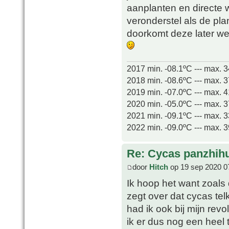
aanplanten en directe 
veronderstel als de pla
doorkomt deze later we
2017 min. -08.1ºC --- max. 
2018 min. -08.6ºC --- max. 
2019 min. -07.0ºC --- max. 
2020 min. -05.0ºC --- max. 
2021 min. -09.1ºC --- max. 
2022 min. -09.0ºC --- max. 
Re: Cycas panzhih
door
Hitch
op 19 sep 2020 0
Ik hoop het want zoals d
zegt over dat cycas tel
had ik ook bij mijn revo
ik er dus nog een heel t