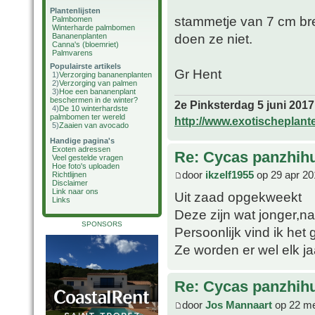
Plantenlijsten
stammetje van 7 cm bre
Palmbomen
Winterharde palmbomen
doen ze niet.
Bananenplanten
Canna's (bloemriet)
Palmvarens
Populairste artikels
Gr Hent
1)
Verzorging bananenplanten
2)
Verzorging van palmen
3)
Hoe een bananenplant
beschermen in de winter?
2e Pinksterdag 5 juni 2017
4)
De 10 winterhardste
palmbomen ter wereld
http://www.exotischeplant
5)
Zaaien van avocado
Handige pagina's
Exoten adressen
Re: Cycas panzhih
Veel gestelde vragen
Hoe foto's uploaden
door
ikzelf1955
op 29 apr 20
Richtlijnen
Disclaimer
Link naar ons
Uit zaad opgekweekt
Links
Deze zijn wat jonger,n
SPONSORS
Persoonlijk vind ik het
Ze worden er wel elk ja
Re: Cycas panzhih
door
Jos Mannaart
op 22 me