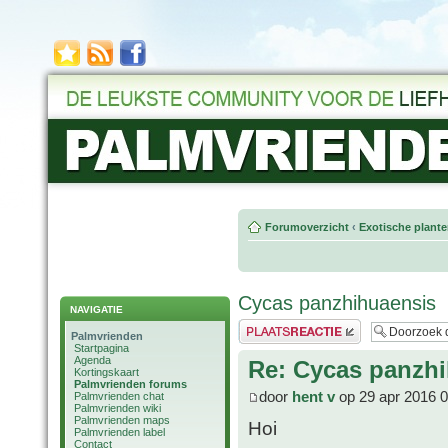
Forumoverzicht
‹
Exotische plant
Cycas panzhihuaensis
NAVIGATIE
Plaats een reactie
Palmvrienden
Startpagina
Agenda
Re: Cycas panzh
Kortingskaart
Palmvrienden forums
door
hent v
op 29 apr 2016 0
Palmvrienden chat
Palmvrienden wiki
Palmvrienden maps
Hoi
Palmvrienden label
Contact