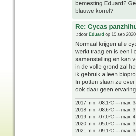
bemesting Eduard? Gew
blauwe korrel?
Re: Cycas panzhih
door
Eduard
op 19 sep 2020
Normaal krijgen alle c
werkt traag en is een l
samenstelling en kan v
in de volle grond zal h
ik gebruik alleen biopr
In potten slaan ze over 
ook daar geen ervarin
2017 min. -08.1ºC --- max. 
2018 min. -08.6ºC --- max. 
2019 min. -07.0ºC --- max. 
2020 min. -05.0ºC --- max. 
2021 min. -09.1ºC --- max. 