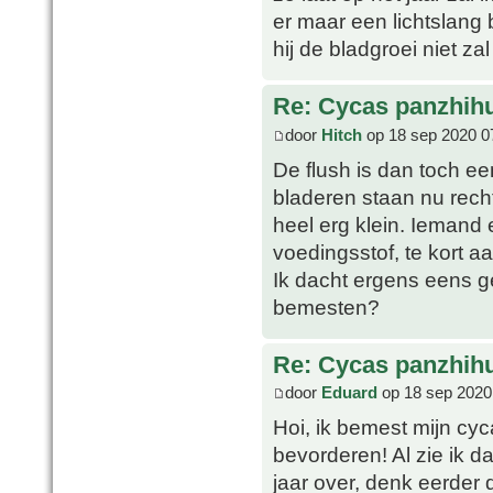
er maar een lichtslang 
hij de bladgroei niet za
Re: Cycas panzhih
door
Hitch
op 18 sep 2020 0
De flush is dan toch ee
bladeren staan nu rec
heel erg klein. Iemand 
voedingsstof, te kort aa
Ik dacht ergens eens g
bemesten?
Re: Cycas panzhih
door
Eduard
op 18 sep 2020
Hoi, ik bemest mijn cyc
bevorderen! Al zie ik da
jaar over, denk eerder d