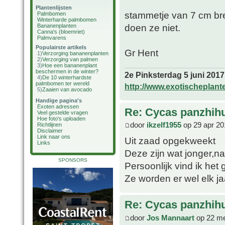
Plantenlijsten
stammetje van 7 cm bre
Palmbomen
Winterharde palmbomen
doen ze niet.
Bananenplanten
Canna's (bloemriet)
Palmvarens
Populairste artikels
Gr Hent
1)
Verzorging bananenplanten
2)
Verzorging van palmen
3)
Hoe een bananenplant
beschermen in de winter?
2e Pinksterdag 5 juni 2017
4)
De 10 winterhardste
palmbomen ter wereld
http://www.exotischeplant
5)
Zaaien van avocado
Handige pagina's
Exoten adressen
Re: Cycas panzhih
Veel gestelde vragen
Hoe foto's uploaden
door
ikzelf1955
op 29 apr 20
Richtlijnen
Disclaimer
Link naar ons
Uit zaad opgekweekt
Links
Deze zijn wat jonger,n
SPONSORS
Persoonlijk vind ik het
Ze worden er wel elk ja
Re: Cycas panzhih
door
Jos Mannaart
op 22 me