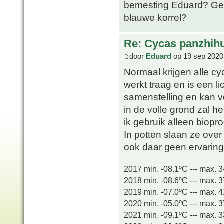
bemesting Eduard? Gew
blauwe korrel?
Re: Cycas panzhih
door
Eduard
op 19 sep 2020
Normaal krijgen alle c
werkt traag en is een l
samenstelling en kan v
in de volle grond zal h
ik gebruik alleen biopr
In potten slaan ze over 
ook daar geen ervarin
2017 min. -08.1ºC --- max. 
2018 min. -08.6ºC --- max. 
2019 min. -07.0ºC --- max. 
2020 min. -05.0ºC --- max. 
2021 min. -09.1ºC --- max. 