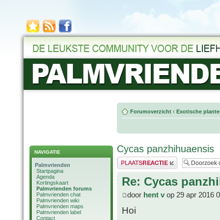
Forumoverzicht
‹
Exotische plant
Cycas panzhihuaensis
NAVIGATIE
Plaats een reactie
Palmvrienden
Startpagina
Agenda
Re: Cycas panzh
Kortingskaart
Palmvrienden forums
door
hent v
op 29 apr 2016 0
Palmvrienden chat
Palmvrienden wiki
Palmvrienden maps
Hoi
Palmvrienden label
Contact