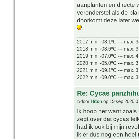
aanplanten en directe 
veronderstel als de pla
doorkomt deze later we
2017 min. -08.1ºC --- max. 
2018 min. -08.6ºC --- max. 
2019 min. -07.0ºC --- max. 
2020 min. -05.0ºC --- max. 
2021 min. -09.1ºC --- max. 
2022 min. -09.0ºC --- max. 
Re: Cycas panzhih
door
Hitch
op 19 sep 2020 0
Ik hoop het want zoals d
zegt over dat cycas tel
had ik ook bij mijn revo
ik er dus nog een heel t