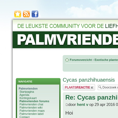
Forumoverzicht
‹
Exotische plant
Cycas panzhihuaensis
NAVIGATIE
Plaats een reactie
Palmvrienden
Startpagina
Agenda
Re: Cycas panzh
Kortingskaart
Palmvrienden forums
door
hent v
op 29 apr 2016 0
Palmvrienden chat
Palmvrienden wiki
Palmvrienden maps
Hoi
Palmvrienden label
Contact