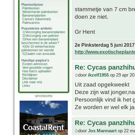
Plantenlijsten
stammetje van 7 cm bre
Palmbomen
Winterharde palmbomen
doen ze niet.
Bananenplanten
Canna's (bloemriet)
Palmvarens
Populairste artikels
Gr Hent
1)
Verzorging bananenplanten
2)
Verzorging van palmen
3)
Hoe een bananenplant
beschermen in de winter?
2e Pinksterdag 5 juni 2017
4)
De 10 winterhardste
palmbomen ter wereld
http://www.exotischeplant
5)
Zaaien van avocado
Handige pagina's
Exoten adressen
Re: Cycas panzhih
Veel gestelde vragen
Hoe foto's uploaden
door
ikzelf1955
op 29 apr 20
Richtlijnen
Disclaimer
Link naar ons
Uit zaad opgekweekt
Links
Deze zijn wat jonger,n
SPONSORS
Persoonlijk vind ik het
Ze worden er wel elk ja
Re: Cycas panzhih
door
Jos Mannaart
op 22 me