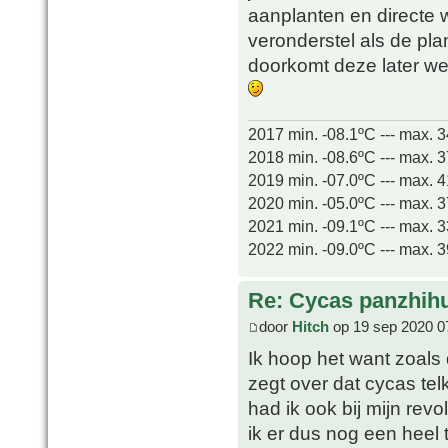
aanplanten en directe 
veronderstel als de pla
doorkomt deze later we
2017 min. -08.1ºC --- max. 
2018 min. -08.6ºC --- max. 
2019 min. -07.0ºC --- max. 
2020 min. -05.0ºC --- max. 
2021 min. -09.1ºC --- max. 
2022 min. -09.0ºC --- max. 
Re: Cycas panzhih
door
Hitch
op 19 sep 2020 0
Ik hoop het want zoals d
zegt over dat cycas tel
had ik ook bij mijn revo
ik er dus nog een heel t