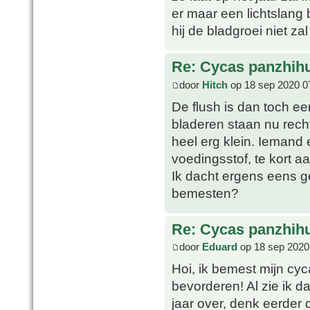
er maar een lichtslang 
hij de bladgroei niet za
Re: Cycas panzhih
door
Hitch
op 18 sep 2020 0
De flush is dan toch ee
bladeren staan nu rec
heel erg klein. Iemand 
voedingsstof, te kort aa
Ik dacht ergens eens g
bemesten?
Re: Cycas panzhih
door
Eduard
op 18 sep 2020
Hoi, ik bemest mijn cyc
bevorderen! Al zie ik da
jaar over, denk eerder d