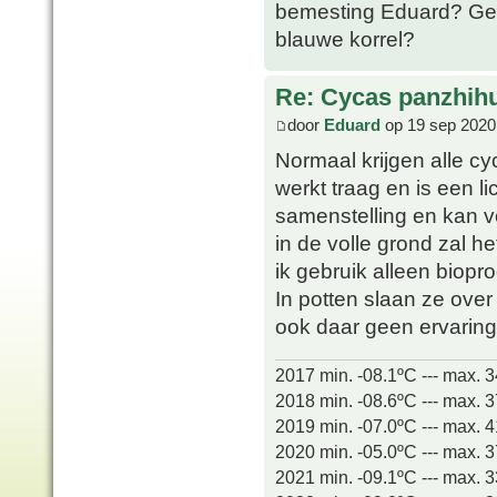
bemesting Eduard? Gew
blauwe korrel?
Re: Cycas panzhih
door
Eduard
op 19 sep 2020
Normaal krijgen alle c
werkt traag en is een l
samenstelling en kan v
in de volle grond zal h
ik gebruik alleen biopr
In potten slaan ze over 
ook daar geen ervarin
2017 min. -08.1ºC --- max. 
2018 min. -08.6ºC --- max. 
2019 min. -07.0ºC --- max. 
2020 min. -05.0ºC --- max. 
2021 min. -09.1ºC --- max. 