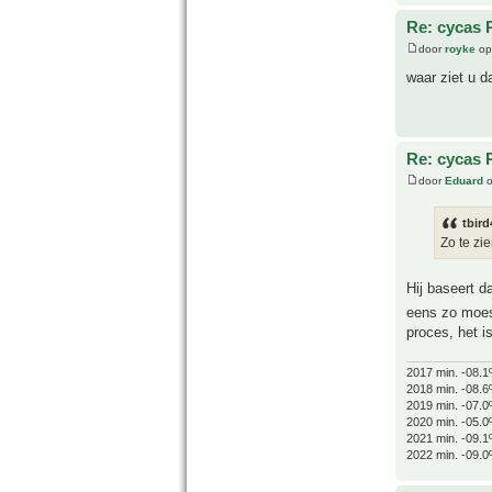
Re: cycas 
door
royke
op
waar ziet u d
Re: cycas 
door
Eduard
o
tbird
Zo te zi
Hij baseert d
eens zo moes
proces, het i
2017 min. -08.1
2018 min. -08.6
2019 min. -07.0
2020 min. -05.0
2021 min. -09.1
2022 min. -09.0