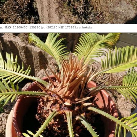
p_IMG_20200405_130320.jpg (202.86 KiB) 17619 keer bekeken