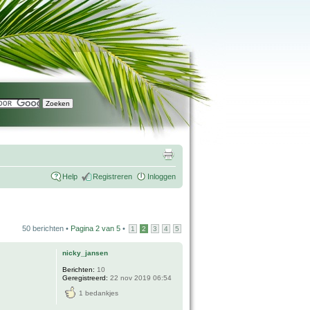
Help
Registreren
Inloggen
50 berichten •
Pagina
2
van
5
•
1
2
3
4
5
nicky_jansen
Berichten:
10
Geregistreerd:
22 nov 2019 06:54
1 bedankjes