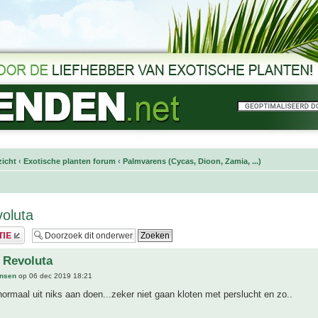
icht
‹
Exotische planten forum
‹
Palmvarens (Cycas, Dioon, Zamia, ...)
oluta
 Revoluta
ansen
op 06 dec 2019 18:21
 normaal uit niks aan doen...zeker niet gaan kloten met perslucht en zo..