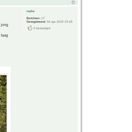
royke
Berichten:
17
Geregistreerd:
04 apr 2020 23:35
 jong.
0 bedankjes
 laag