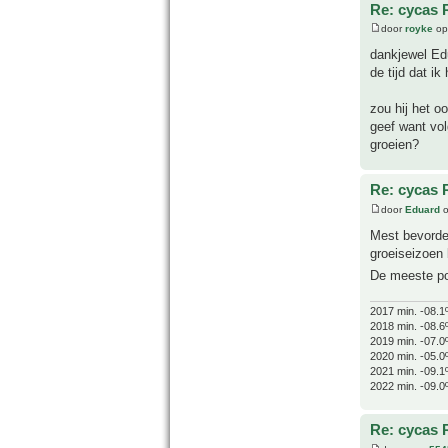
Re: cycas 
door
royke
op
dankjewel Edu
de tijd dat i
zou hij het o
geef want vo
groeien?
Re: cycas 
door
Eduard
o
Mest bevorder
groeiseizoen 
De meeste pot
2017 min. -08.1
2018 min. -08.6
2019 min. -07.0
2020 min. -05.0
2021 min. -09.1
2022 min. -09.0
Re: cycas 