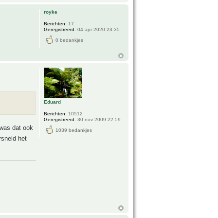
royke
Berichten:
17
Geregistreerd:
04 apr 2020 23:35
0 bedankjes
Eduard
Berichten:
10512
Geregistreerd:
30 nov 2009 22:59
 was dat ook
1039 bedankjes
rsneld het