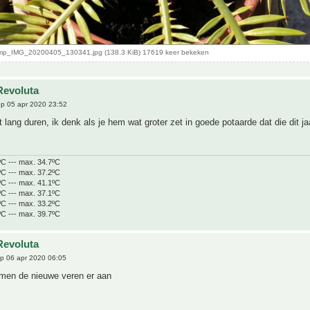
p_IMG_20200405_130341.jpg (138.3 KiB) 17619 keer bekeken
Revoluta
p 05 apr 2020 23:52
lang duren, ik denk als je hem wat groter zet in goede potaarde dat die dit ja
ºC --- max. 34.7ºC
ºC --- max. 37.2ºC
ºC --- max. 41.1ºC
ºC --- max. 37.1ºC
ºC --- max. 33.2ºC
ºC --- max. 39.7ºC
Revoluta
p 06 apr 2020 06:05
omen de nieuwe veren er aan