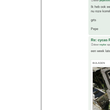
door
pepe554
Ik heb ook ee
nu roze korre
grts
Pepe
Re: cycas 
door
royke
op
een week late
BIJLAGEN