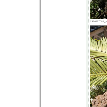
1586117081_tm