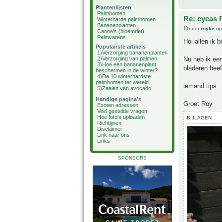
Plantenlijsten
Palmbomen
Re: cycas 
Winterharde palmbomen
Bananenplanten
door
royke
op
Canna's (bloemriet)
Palmvarens
Hoi allen ik 
Populairste artikels
1)
Verzorging bananenplanten
Nu heb ik een
2)
Verzorging van palmen
3)
Hoe een bananenplant
bladeren heef
beschermen in de winter?
4)
De 10 winterhardste
palmbomen ter wereld
iemand tips
5)
Zaaien van avocado
Handige pagina's
Groet Roy
Exoten adressen
Veel gestelde vragen
Hoe foto's uploaden
BIJLAGEN
Richtlijnen
Disclaimer
Link naar ons
Links
SPONSORS