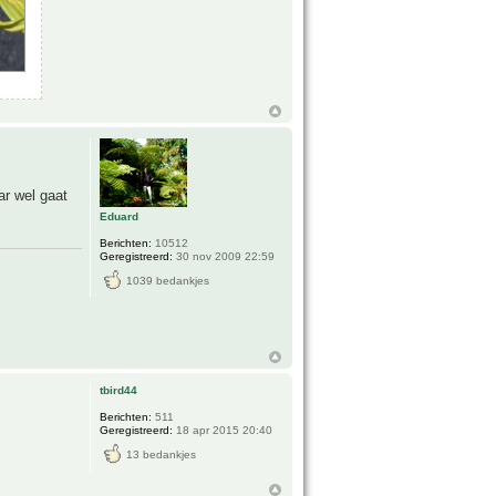
ar wel gaat
Eduard
Berichten:
10512
Geregistreerd:
30 nov 2009 22:59
1039 bedankjes
tbird44
Berichten:
511
Geregistreerd:
18 apr 2015 20:40
13 bedankjes