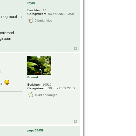
royke
Berichten:
17
Geregistreerd:
04 apr 2020 23:35
 nog nooit in
0 bedankjes
potgrond
angzaam
t
Eduard
ten
Berichten:
10512
Geregistreerd:
30 nov 2009 22:59
1039 bedankjes
pepe55458