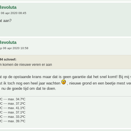
Revoluta
 06 apr 2020 08:45
at aan?
Revoluta
p 06 apr 2020 10:58
44 schreef:
en komen de nieuwe veren er aan
at op de opstaande krans maar dat is geen garantie dat het snel komt! Bij mij
t ik toch nog een heel jaar wachten
, nieuwe grond en een beetje mest ve
s nu de goede tijd om dat te doen.
ºC --- max. 34.7ºC
ºC --- max. 37.2ºC
ºC --- max. 41.1ºC
ºC --- max. 37.1ºC
ºC --- max. 33.2ºC
ºC --- max. 39.7ºC