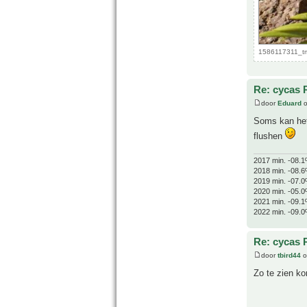
1586117311_tm
Re: cycas 
door
Eduard
o
Soms kan het 
flushen
2017 min. -08.1
2018 min. -08.6
2019 min. -07.0
2020 min. -05.0
2021 min. -09.1
2022 min. -09.0
Re: cycas 
door
tbird44
o
Zo te zien k