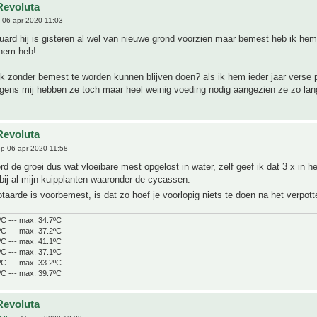
Revoluta
 06 apr 2020 11:03
ard hij is gisteren al wel van nieuwe grond voorzien maar bemest heb ik hem
k hem heb!
ok zonder bemest te worden kunnen blijven doen? als ik hem ieder jaar verse 
lgens mij hebben ze toch maar heel weinig voeding nodig aangezien ze zo l
Revoluta
p 06 apr 2020 11:58
d de groei dus wat vloeibare mest opgelost in water, zelf geef ik dat 3 x in he
bij al mijn kuipplanten waaronder de cycassen.
aarde is voorbemest, is dat zo hoef je voorlopig niets te doen na het verpot
ºC --- max. 34.7ºC
ºC --- max. 37.2ºC
ºC --- max. 41.1ºC
ºC --- max. 37.1ºC
ºC --- max. 33.2ºC
ºC --- max. 39.7ºC
Revoluta