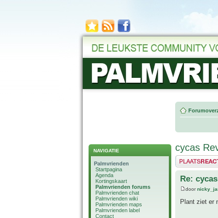
Forumoverz
cycas Rev
NAVIGATIE
Plaats een reactie
Palmvrienden
Startpagina
Agenda
Re: cycas
Kortingskaart
Palmvrienden forums
door
nicky_j
Palmvrienden chat
Palmvrienden wiki
Plant ziet er
Palmvrienden maps
Palmvrienden label
Contact