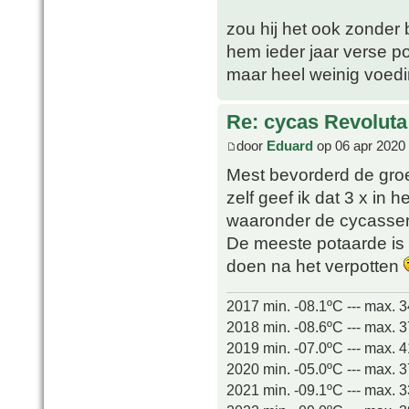
zou hij het ook zonder
hem ieder jaar verse p
maar heel weinig voed
Re: cycas Revoluta
door
Eduard
op 06 apr 2020 
Mest bevorderd de groe
zelf geef ik dat 3 x in h
waaronder de cycasse
De meeste potaarde is v
doen na het verpotten
2017 min. -08.1ºC --- max. 
2018 min. -08.6ºC --- max. 
2019 min. -07.0ºC --- max. 
2020 min. -05.0ºC --- max. 
2021 min. -09.1ºC --- max. 