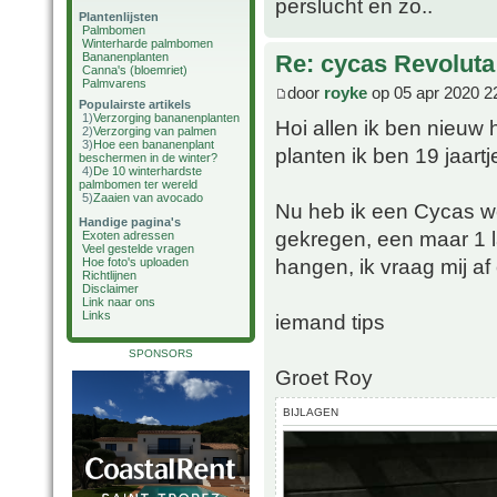
perslucht en zo..
Plantenlijsten
Palmbomen
Winterharde palmbomen
Bananenplanten
Re: cycas Revoluta
Canna's (bloemriet)
Palmvarens
door
royke
op 05 apr 2020 2
Populairste artikels
1)
Verzorging bananenplanten
Hoi allen ik ben nieuw 
2)
Verzorging van palmen
3)
Hoe een bananenplant
planten ik ben 19 jaartj
beschermen in de winter?
4)
De 10 winterhardste
palmbomen ter wereld
5)
Zaaien van avocado
Nu heb ik een Cycas we
Handige pagina's
gekregen, een maar 1 
Exoten adressen
Veel gestelde vragen
hangen, ik vraag mij af
Hoe foto's uploaden
Richtlijnen
Disclaimer
Link naar ons
Links
iemand tips
SPONSORS
Groet Roy
BIJLAGEN