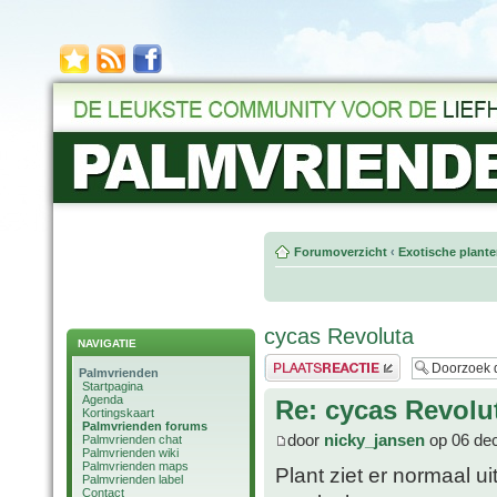
Forumoverzicht
‹
Exotische plant
cycas Revoluta
NAVIGATIE
Plaats een reactie
Palmvrienden
Startpagina
Agenda
Re: cycas Revolu
Kortingskaart
Palmvrienden forums
door
nicky_jansen
op 06 dec
Palmvrienden chat
Palmvrienden wiki
Palmvrienden maps
Plant ziet er normaal u
Palmvrienden label
Contact