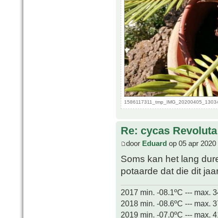
1586117311_tmp_IMG_20200405_130341.
Re: cycas Revoluta
door
Eduard
op 05 apr 2020
Soms kan het lang duren
potaarde dat die dit ja
2017 min. -08.1ºC --- max. 
2018 min. -08.6ºC --- max. 
2019 min. -07.0ºC --- max. 