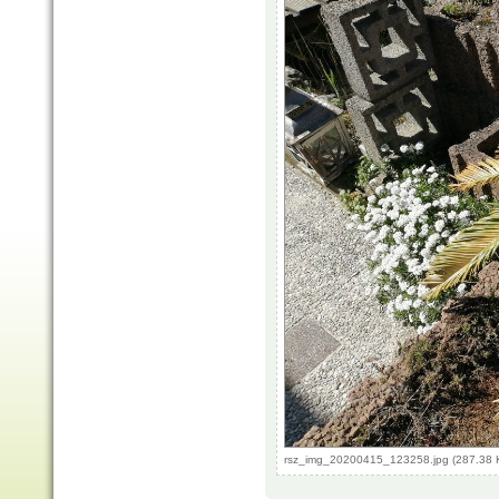
rsz_img_20200415_123258.jpg (287.38 