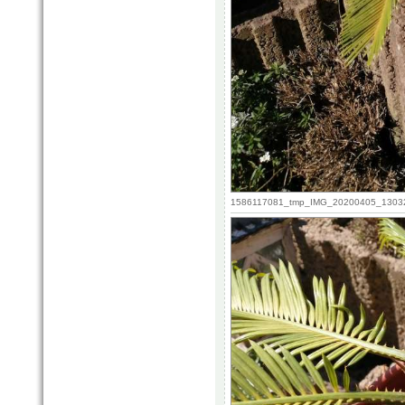
1586117081_tmp_IMG_20200405_130320.