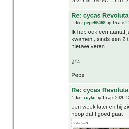
2022 min. -09.0ºC --- max. 
Re: cycas Revoluta
door
pepe55458
op 15 apr 2
Ik heb ook een aantal 
kwamen , sinds een 2 tal
nieuwe veren ,
grts
Pepe
Re: cycas Revoluta
door
royke
op 15 apr 2020 1
een week later en hij zi
hoop dat t goed gaat
BIJLAGEN