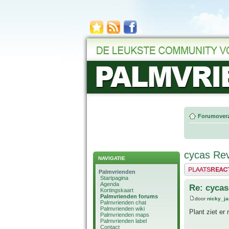
Forumoverz
cycas Rev
NAVIGATIE
Plaats een reactie
Palmvrienden
Startpagina
Agenda
Re: cycas
Kortingskaart
Palmvrienden forums
door
nicky_j
Palmvrienden chat
Palmvrienden wiki
Plant ziet er
Palmvrienden maps
Palmvrienden label
Contact