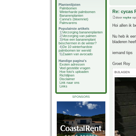
Plantenlijsten
Palmbomen
Re: cycas 
Winterharde palmbomen
Bananenplanten
door
royke
op
Canna's (bloemriet)
Palmvarens
Hoi allen ik 
Populairste artikels
1)
Verzorging bananenplanten
Nu heb ik een
2)
Verzorging van palmen
3)
Hoe een bananenplant
bladeren heef
beschermen in de winter?
4)
De 10 winterhardste
palmbomen ter wereld
iemand tips
5)
Zaaien van avocado
Handige pagina's
Groet Roy
Exoten adressen
Veel gestelde vragen
Hoe foto's uploaden
BIJLAGEN
Richtlijnen
Disclaimer
Link naar ons
Links
SPONSORS