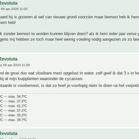
Revoluta
 06 apr 2020 11:03
ard hij is gisteren al wel van nieuwe grond voorzien maar bemest heb ik hem
k hem heb!
ok zonder bemest te worden kunnen blijven doen? als ik hem ieder jaar verse 
lgens mij hebben ze toch maar heel weinig voeding nodig aangezien ze zo l
Revoluta
p 06 apr 2020 11:58
d de groei dus wat vloeibare mest opgelost in water, zelf geef ik dat 3 x in he
bij al mijn kuipplanten waaronder de cycassen.
aarde is voorbemest, is dat zo hoef je voorlopig niets te doen na het verpot
ºC --- max. 34.7ºC
ºC --- max. 37.2ºC
ºC --- max. 41.1ºC
ºC --- max. 37.1ºC
ºC --- max. 33.2ºC
ºC --- max. 39.7ºC
Revoluta