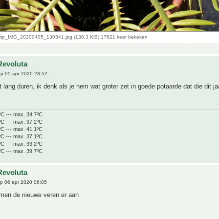
p_IMG_20200405_130341.jpg (138.3 KiB) 17621 keer bekeken
Revoluta
p 05 apr 2020 23:52
lang duren, ik denk als je hem wat groter zet in goede potaarde dat die dit ja
ºC --- max. 34.7ºC
ºC --- max. 37.2ºC
ºC --- max. 41.1ºC
ºC --- max. 37.1ºC
ºC --- max. 33.2ºC
ºC --- max. 39.7ºC
Revoluta
p 06 apr 2020 06:05
omen de nieuwe veren er aan