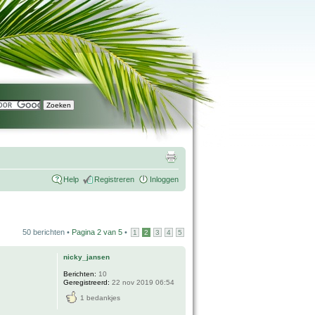
Help
Registreren
Inloggen
50 berichten •
Pagina
2
van
5
•
1
2
3
4
5
nicky_jansen
Berichten:
10
Geregistreerd:
22 nov 2019 06:54
1 bedankjes