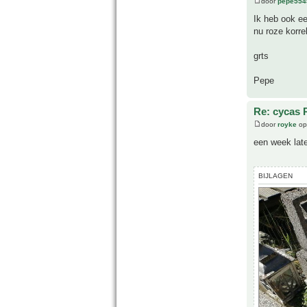
door
pepe554
Ik heb ook ee
nu roze korre
grts
Pepe
Re: cycas 
door
royke
op
een week late
BIJLAGEN