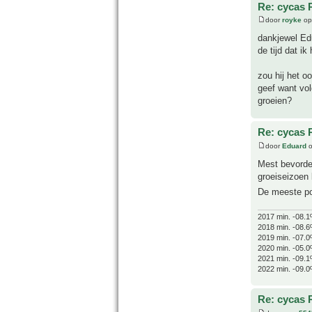
Re: cycas 
door
royke
op
dankjewel Edu
de tijd dat i
zou hij het o
geef want vo
groeien?
Re: cycas 
door
Eduard
o
Mest bevorder
groeiseizoen 
De meeste pot
2017 min. -08.1
2018 min. -08.6
2019 min. -07.0
2020 min. -05.0
2021 min. -09.1
2022 min. -09.0
Re: cycas 