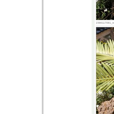
1586117081_tm