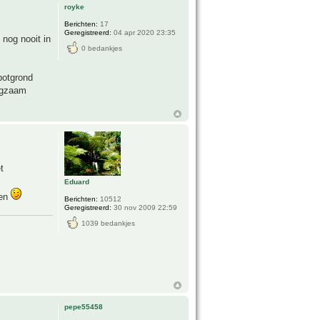
royke
Berichten:
17
Geregistreerd:
04 apr 2020 23:35
 nog nooit in
0 bedankjes
potgrond
angzaam
t
Eduard
ten
Berichten:
10512
Geregistreerd:
30 nov 2009 22:59
1039 bedankjes
pepe55458