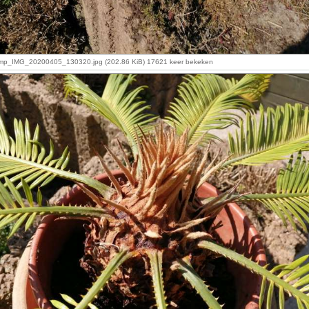
p_IMG_20200405_130320.jpg (202.86 KiB) 17621 keer bekeken