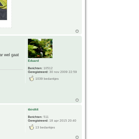
ar wel gaat
Eduard
Berichten:
10512
Geregistreerd:
30 nov 2009 22:59
1039 bedankjes
tbird44
Berichten:
511
Geregistreerd:
18 apr 2015 20:40
13 bedankjes