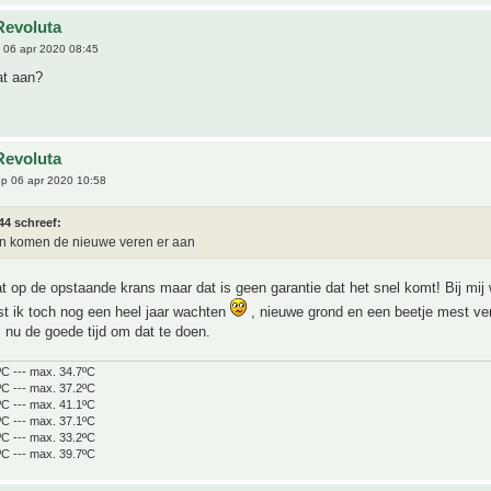
Revoluta
 06 apr 2020 08:45
at aan?
Revoluta
p 06 apr 2020 10:58
44 schreef:
en komen de nieuwe veren er aan
at op de opstaande krans maar dat is geen garantie dat het snel komt! Bij mij
t ik toch nog een heel jaar wachten
, nieuwe grond en een beetje mest ve
s nu de goede tijd om dat te doen.
ºC --- max. 34.7ºC
ºC --- max. 37.2ºC
ºC --- max. 41.1ºC
ºC --- max. 37.1ºC
ºC --- max. 33.2ºC
ºC --- max. 39.7ºC