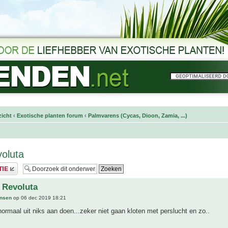
icht
‹
Exotische planten forum
‹
Palmvarens (Cycas, Dioon, Zamia, ...)
oluta
 Revoluta
ansen
op 06 dec 2019 18:21
 normaal uit niks aan doen...zeker niet gaan kloten met perslucht en zo..