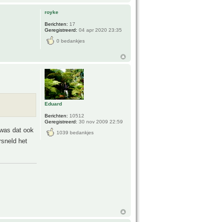
royke
Berichten:
17
Geregistreerd:
04 apr 2020 23:35
0 bedankjes
Eduard
Berichten:
10512
Geregistreerd:
30 nov 2009 22:59
 was dat ook
1039 bedankjes
rsneld het