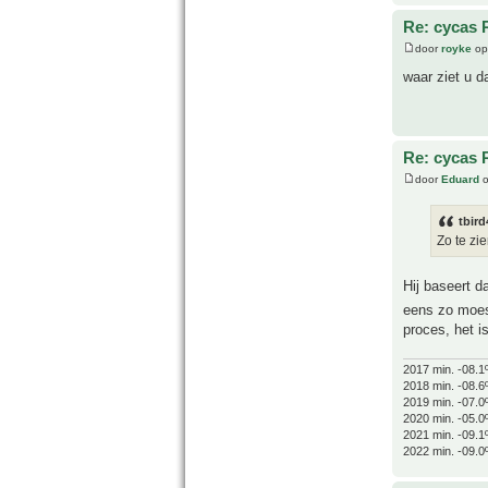
Re: cycas 
door
royke
op
waar ziet u d
Re: cycas 
door
Eduard
o
tbird
Zo te zi
Hij baseert d
eens zo moes
proces, het i
2017 min. -08.1
2018 min. -08.6
2019 min. -07.0
2020 min. -05.0
2021 min. -09.1
2022 min. -09.0