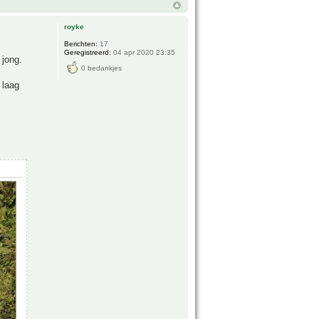
royke
Berichten:
17
Geregistreerd:
04 apr 2020 23:35
 jong.
0 bedankjes
 laag