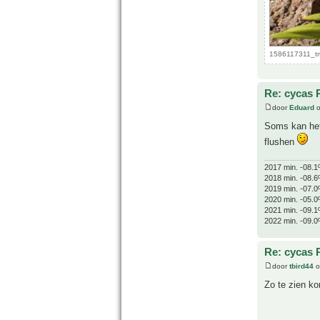
1586117311_tm
Re: cycas 
door
Eduard
o
Soms kan het 
flushen
2017 min. -08.1
2018 min. -08.6
2019 min. -07.0
2020 min. -05.0
2021 min. -09.1
2022 min. -09.0
Re: cycas 
door
tbird44
o
Zo te zien k