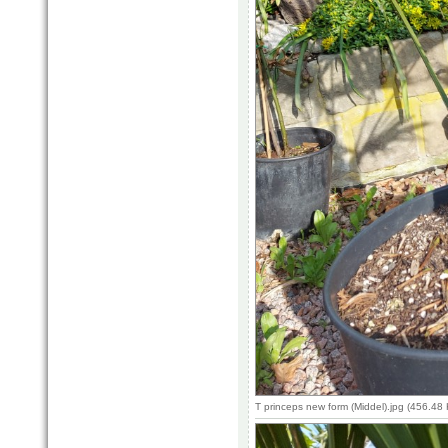
T princeps new form (Middel).jpg (456.4