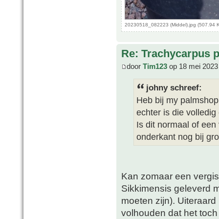
20230518_082223 (Middel).jpg (507.94 
Re: Trachycarpus p
door
Tim123
op 18 mei 2023
johny schreef:
Heb bij my palmshop 
echter is die volledi
Is dit normaal of een
onderkant nog bij gr
Kan zomaar een vergiss
Sikkimensis geleverd me
moeten zijn). Uiteraard
volhouden dat het toch 