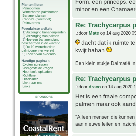
Form, een princeps, ee
Plantenlijsten
minor en een Chamaerops
Palmbomen
Winterharde palmbomen
Bananenplanten
Canna's (bloemriet)
Palmvarens
Re: Trachycarpus p
Populairste artikels
door
Mate
op 14 aug 2020 0
1)
Verzorging bananenplanten
2)
Verzorging van palmen
3)
Hoe een bananenplant
dacht dat ik ruimte t
beschermen in de winter?
4)
De 10 winterhardste
kwijt hahah
palmbomen ter wereld
5)
Zaaien van avocado
Handige pagina's
Een klein stukje Dalmatië in
Exoten adressen
Veel gestelde vragen
Hoe foto's uploaden
Richtlijnen
Re: Trachycarpus p
Disclaimer
Link naar ons
door
draco
op 14 aug 2020 1
Links
Het is een fraaie comp
SPONSORS
palmen maar ook aanda
"Alleen mensen die kunnen tw
aan nieuwe feiten en inzich