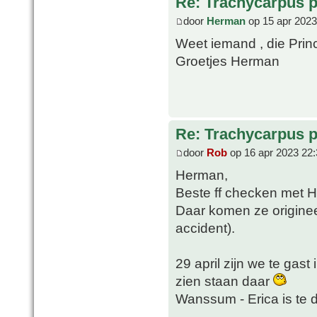
Re: Trachycarpus p
door
Herman
op 15 apr 2023
Weet iemand , die Pri
Groetjes Herman
Re: Trachycarpus p
door
Rob
op 16 apr 2023 22:
Herman,
Beste ff checken met 
Daar komen ze origineel
accident).
29 april zijn we te gast
zien staan daar
Wanssum - Erica is te 