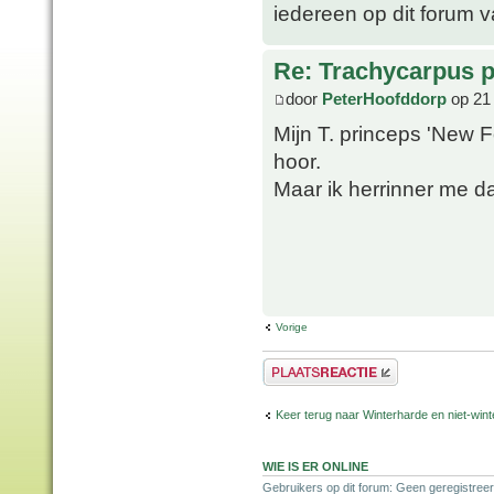
iedereen op dit forum 
Re: Trachycarpus p
door
PeterHoofddorp
op 21
Mijn T. princeps 'New F
hoor.
Maar ik herrinner me d
Vorige
Plaats een reactie
Keer terug naar Winterharde en niet-wi
WIE IS ER ONLINE
Gebruikers op dit forum: Geen geregistree