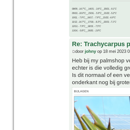
08/09, -14.7°C__14/15, - 3.6°C__20/21, -9.1°C
09/10, -10.0°C__15/16, - 5.9°C__21/22, -5.2°C
10/11, - 7.9°C__16/17, - 7.9°C__21/22, -6.9°C
11/12, -14.7°C__17/18, - 8.3°C__22/23, -7.1°C
12/13, - 7.9°C__18/19, - 7.5°C
13/14, - 0.8°C__19/20, - 2.8°C
Re: Trachycarpus p
door
johny
op 18 mei 2023 0
Heb bij my palmshop vo
echter is die volledig 
Is dit normaal of een v
onderkant nog bij grot
BIJLAGEN