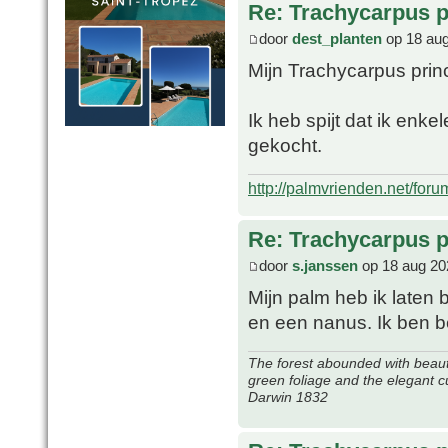
Re: Trachycarpus p
door
dest_planten
op 18 aug
Mijn Trachycarpus prin
Ik heb spijt dat ik enk
gekocht.
http://palmvrienden.net/for
Re: Trachycarpus p
door
s.janssen
op 18 aug 20
Mijn palm heb ik laten
en een nanus. Ik ben 
The forest abounded with beauti
green foliage and the elegant c
Darwin 1832