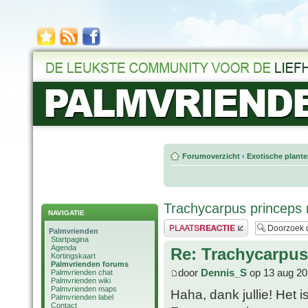
Forumoverzicht
‹
Exotische plant
Trachycarpus princeps 
NAVIGATIE
Plaats een reactie
Palmvrienden
Startpagina
Agenda
Re: Trachycarpus
Kortingskaart
Palmvrienden forums
door
Dennis_S
op 13 aug 20
Palmvrienden chat
Palmvrienden wiki
Palmvrienden maps
Haha, dank jullie! Het 
Palmvrienden label
Contact