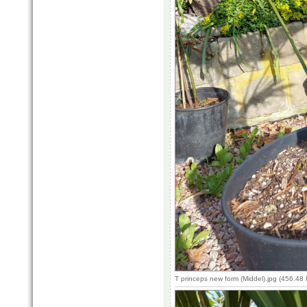
T princeps new form (Middel).jpg (456.4