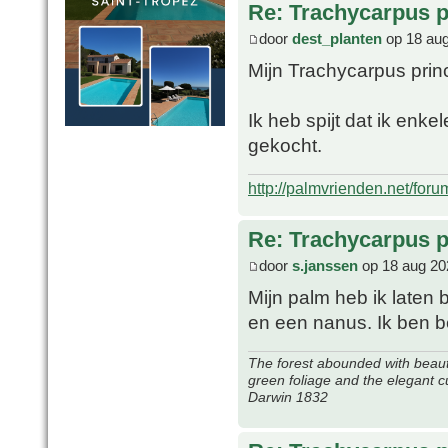
Re: Trachycarpus p
door
dest_planten
op 18 aug
Mijn Trachycarpus prin
Ik heb spijt dat ik enk
gekocht.
http://palmvrienden.net/for
Re: Trachycarpus p
door
s.janssen
op 18 aug 20
Mijn palm heb ik laten
en een nanus. Ik ben 
The forest abounded with beauti
green foliage and the elegant c
Darwin 1832