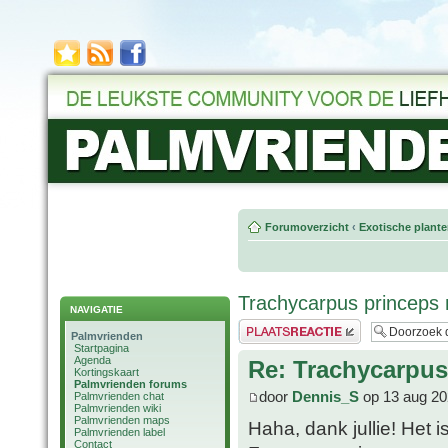
Forumoverzicht
‹
Exotische plant
Trachycarpus princeps 
NAVIGATIE
Plaats een reactie
Palmvrienden
Startpagina
Agenda
Re: Trachycarpus
Kortingskaart
Palmvrienden forums
door
Dennis_S
op 13 aug 20
Palmvrienden chat
Palmvrienden wiki
Palmvrienden maps
Haha, dank jullie! Het 
Palmvrienden label
Contact