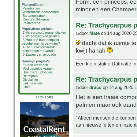
Form, een princeps, ee
Plantenlijsten
minor en een Chamaerops
Palmbomen
Winterharde palmbomen
Bananenplanten
Canna's (bloemriet)
Palmvarens
Re: Trachycarpus p
Populairste artikels
door
Mate
op 14 aug 2020 0
1)
Verzorging bananenplanten
2)
Verzorging van palmen
3)
Hoe een bananenplant
dacht dat ik ruimte t
beschermen in de winter?
4)
De 10 winterhardste
kwijt hahah
palmbomen ter wereld
5)
Zaaien van avocado
Handige pagina's
Een klein stukje Dalmatië in
Exoten adressen
Veel gestelde vragen
Hoe foto's uploaden
Richtlijnen
Re: Trachycarpus p
Disclaimer
Link naar ons
door
draco
op 14 aug 2020 1
Links
Het is een fraaie comp
SPONSORS
palmen maar ook aanda
"Alleen mensen die kunnen tw
aan nieuwe feiten en inzich