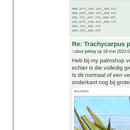
08/09, -14.7°C__14/15, - 3.6°C__20/21, -9.1°C
09/10, -10.0°C__15/16, - 5.9°C__21/22, -5.2°C
10/11, - 7.9°C__16/17, - 7.9°C__21/22, -6.9°C
11/12, -14.7°C__17/18, - 8.3°C__22/23, -7.1°C
12/13, - 7.9°C__18/19, - 7.5°C
13/14, - 0.8°C__19/20, - 2.8°C
Re: Trachycarpus p
door
johny
op 18 mei 2023 0
Heb bij my palmshop vo
echter is die volledig 
Is dit normaal of een v
onderkant nog bij grot
BIJLAGEN