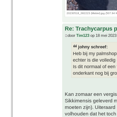
20230518_082223 (Middel).jpg (507.94 
Re: Trachycarpus p
door
Tim123
op 18 mei 2023
johny schreef:
Heb bij my palmshop 
echter is die volledi
Is dit normaal of een
onderkant nog bij gr
Kan zomaar een vergiss
Sikkimensis geleverd me
moeten zijn). Uiteraard
volhouden dat het toch 