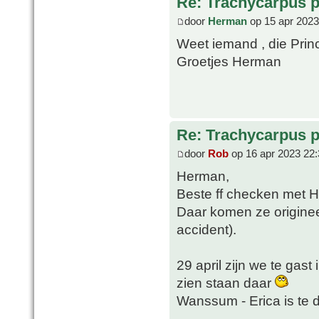
Re: Trachycarpus p
door
Herman
op 15 apr 2023
Weet iemand , die Pri
Groetjes Herman
Re: Trachycarpus p
door
Rob
op 16 apr 2023 22:
Herman,
Beste ff checken met 
Daar komen ze origineel
accident).
29 april zijn we te gast
zien staan daar
Wanssum - Erica is te 