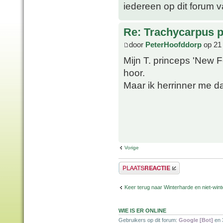
iedereen op dit forum 
Re: Trachycarpus p
door
PeterHoofddorp
op 21
Mijn T. princeps 'New F
hoor.
Maar ik herrinner me d
Vorige
Plaats een reactie
Keer terug naar Winterharde en niet-wi
WIE IS ER ONLINE
Gebruikers op dit forum:
Google [Bot]
en 