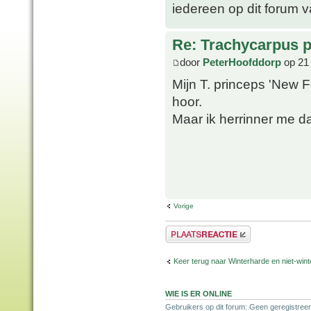
iedereen op dit forum 
Re: Trachycarpus p
door
PeterHoofddorp
op 21
Mijn T. princeps 'New F
hoor.
Maar ik herrinner me d
Vorige
Plaats een reactie
Keer terug naar Winterharde en niet-wi
WIE IS ER ONLINE
Gebruikers op dit forum: Geen geregistree