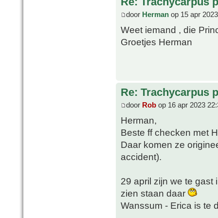
Re: Trachycarpus p
door
Herman
op 15 apr 2023
Weet iemand , die Pri
Groetjes Herman
Re: Trachycarpus p
door
Rob
op 16 apr 2023 22:
Herman,
Beste ff checken met 
Daar komen ze origineel
accident).
29 april zijn we te gast
zien staan daar
Wanssum - Erica is te 