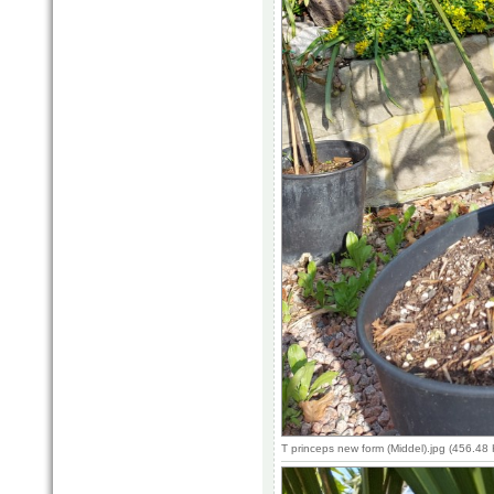
T princeps new form (Middel).jpg (456.4