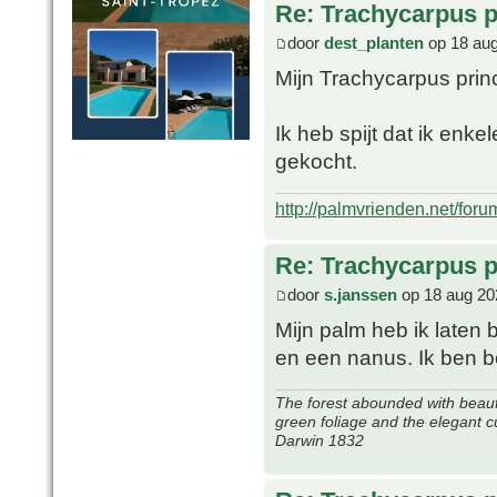
Re: Trachycarpus p
door
dest_planten
op 18 aug
Mijn Trachycarpus prin
Ik heb spijt dat ik enk
gekocht.
http://palmvrienden.net/for
Re: Trachycarpus p
door
s.janssen
op 18 aug 20
Mijn palm heb ik laten
en een nanus. Ik ben 
The forest abounded with beauti
green foliage and the elegant c
Darwin 1832