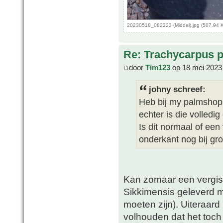
20230518_082223 (Middel).jpg (507.94 
Re: Trachycarpus p
door
Tim123
op 18 mei 2023
johny schreef:
Heb bij my palmshop 
echter is die volledi
Is dit normaal of een
onderkant nog bij gr
Kan zomaar een vergiss
Sikkimensis geleverd me
moeten zijn). Uiteraard
volhouden dat het toch 