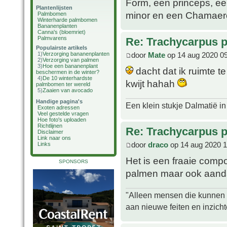
Form, een princeps, ee
Plantenlijsten
minor en een Chamaerops
Palmbomen
Winterharde palmbomen
Bananenplanten
Canna's (bloemriet)
Palmvarens
Re: Trachycarpus p
Populairste artikels
door
Mate
op 14 aug 2020 0
1)
Verzorging bananenplanten
2)
Verzorging van palmen
3)
Hoe een bananenplant
dacht dat ik ruimte t
beschermen in de winter?
4)
De 10 winterhardste
kwijt hahah
palmbomen ter wereld
5)
Zaaien van avocado
Handige pagina's
Een klein stukje Dalmatië in
Exoten adressen
Veel gestelde vragen
Hoe foto's uploaden
Richtlijnen
Re: Trachycarpus p
Disclaimer
Link naar ons
door
draco
op 14 aug 2020 1
Links
Het is een fraaie comp
SPONSORS
palmen maar ook aanda
"Alleen mensen die kunnen tw
aan nieuwe feiten en inzich