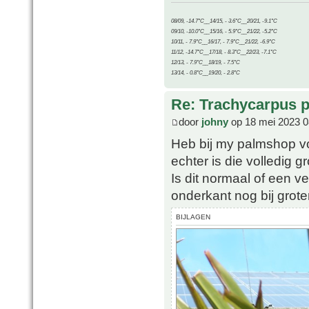
08/09, -14.7°C__14/15, - 3.6°C__20/21, -9.1°C
09/10, -10.0°C__15/16, - 5.9°C__21/22, -5.2°C
10/11, - 7.9°C__16/17, - 7.9°C__21/22, -6.9°C
11/12, -14.7°C__17/18, - 8.3°C__22/23, -7.1°C
12/13, - 7.9°C__18/19, - 7.5°C
13/14, - 0.8°C__19/20, - 2.8°C
Re: Trachycarpus p
door
johny
op 18 mei 2023 0
Heb bij my palmshop vo
echter is die volledig 
Is dit normaal of een v
onderkant nog bij grot
BIJLAGEN