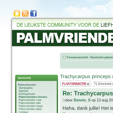
Forumoverzicht
‹
Exotische plant
Trachycarpus princeps 
NAVIGATIE
Plaats een reactie
Palmvrienden
Startpagina
Agenda
Re: Trachycarpus
Kortingskaart
Palmvrienden forums
door
Dennis_S
op 13 aug 20
Palmvrienden chat
Palmvrienden wiki
Palmvrienden maps
Haha, dank jullie! Het 
Palmvrienden label
Contact