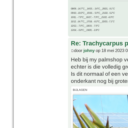
08/09, -14.7°C__14/15, - 3.6°C__20/21, -9.1°C
09/10, -10.0°C__15/16, - 5.9°C__21/22, -5.2°C
10/11, - 7.9°C__16/17, - 7.9°C__21/22, -6.9°C
11/12, -14.7°C__17/18, - 8.3°C__22/23, -7.1°C
12/13, - 7.9°C__18/19, - 7.5°C
13/14, - 0.8°C__19/20, - 2.8°C
Re: Trachycarpus p
door
johny
op 18 mei 2023 0
Heb bij my palmshop vo
echter is die volledig 
Is dit normaal of een v
onderkant nog bij grot
BIJLAGEN