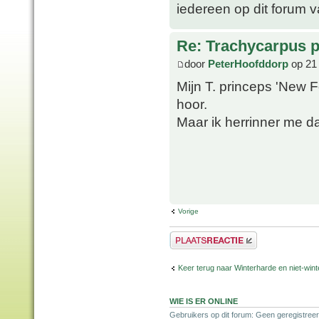
iedereen op dit forum 
Re: Trachycarpus p
door
PeterHoofddorp
op 21
Mijn T. princeps 'New F
hoor.
Maar ik herrinner me d
Vorige
Plaats een reactie
Keer terug naar Winterharde en niet-wi
WIE IS ER ONLINE
Gebruikers op dit forum: Geen geregistree