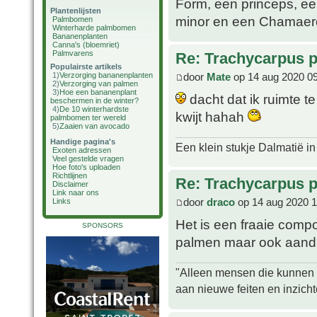
Form, een princeps, ee
Plantenlijsten
minor en een Chamaerops
Palmbomen
Winterharde palmbomen
Bananenplanten
Canna's (bloemriet)
Palmvarens
Re: Trachycarpus p
Populairste artikels
door
Mate
op 14 aug 2020 0
1)
Verzorging bananenplanten
2)
Verzorging van palmen
3)
Hoe een bananenplant
dacht dat ik ruimte t
beschermen in de winter?
4)
De 10 winterhardste
kwijt hahah
palmbomen ter wereld
5)
Zaaien van avocado
Handige pagina's
Een klein stukje Dalmatië in
Exoten adressen
Veel gestelde vragen
Hoe foto's uploaden
Richtlijnen
Re: Trachycarpus p
Disclaimer
Link naar ons
door
draco
op 14 aug 2020 1
Links
Het is een fraaie comp
SPONSORS
palmen maar ook aanda
"Alleen mensen die kunnen tw
aan nieuwe feiten en inzich