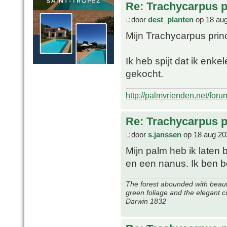
Re: Trachycarpus p
door
dest_planten
op 18 aug
Mijn Trachycarpus prin
Ik heb spijt dat ik enk
gekocht.
http://palmvrienden.net/for
Re: Trachycarpus p
door
s.janssen
op 18 aug 20
Mijn palm heb ik laten
en een nanus. Ik ben 
The forest abounded with beauti
green foliage and the elegant c
Darwin 1832