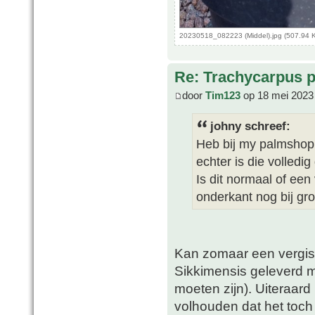
20230518_082223 (Middel).jpg (507.94 
Re: Trachycarpus p
door
Tim123
op 18 mei 2023
johny schreef:
Heb bij my palmshop 
echter is die volledi
Is dit normaal of een
onderkant nog bij gr
Kan zomaar een vergiss
Sikkimensis geleverd me
moeten zijn). Uiteraard
volhouden dat het toch 