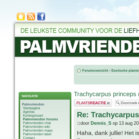
Forumoverzicht
‹
Exotische plant
Trachycarpus princeps 
NAVIGATIE
Plaats een reactie
Palmvrienden
Startpagina
Agenda
Re: Trachycarpus
Kortingskaart
Palmvrienden forums
door
Dennis_S
op 13 aug 20
Palmvrienden chat
Palmvrienden wiki
Palmvrienden maps
Haha, dank jullie! Het 
Palmvrienden label
Contact