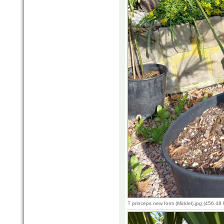
T princeps new form (Middel).jpg (456.4