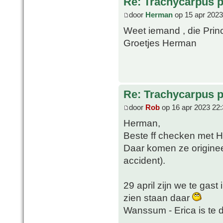
Re: Trachycarpus p
door
Herman
op 15 apr 2023
Weet iemand , die Pri
Groetjes Herman
Re: Trachycarpus p
door
Rob
op 16 apr 2023 22:
Herman,
Beste ff checken met 
Daar komen ze origineel
accident).
29 april zijn we te gast
zien staan daar
Wanssum - Erica is te 