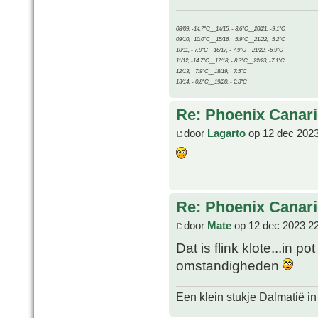
08/09, -14.7°C__14/15, - 3.6°C__20/21, -9.1°C
09/10, -10.0°C__15/16, - 5.9°C__21/22, -5.2°C
10/11, - 7.9°C__16/17, - 7.9°C__21/22, -6.9°C
11/12, -14.7°C__17/18, - 8.3°C__22/23, -7.1°C
12/13, - 7.9°C__18/19, - 7.5°C
13/14, - 0.8°C__19/20, - 2.8°C
Re: Phoenix Canari
door
Lagarto
op 12 dec 2023
Re: Phoenix Canari
door
Mate
op 12 dec 2023 2
Dat is flink klote...in po
omstandigheden
Een klein stukje Dalmatië in