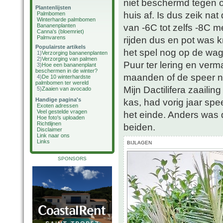
niet beschermd tegen o
Plantenlijsten
huis af. Is dus zeik na
Palmbomen
Winterharde palmbomen
van -6C tot zelfs -8C m
Bananenplanten
Canna's (bloemriet)
Palmvarens
rijden dus en pot was k
Populairste artikels
het spel nog op de wagen
1)
Verzorging bananenplanten
2)
Verzorging van palmen
Puur ter lering en ver
3)
Hoe een bananenplant
beschermen in de winter?
maanden of de speer no
4)
De 10 winterhardste
palmbomen ter wereld
Mijn Dactilifera zaaili
5)
Zaaien van avocado
Handige pagina's
kas, had vorig jaar spee
Exoten adressen
Veel gestelde vragen
het einde. Anders was d
Hoe foto's uploaden
Richtlijnen
beiden.
Disclaimer
Link naar ons
Links
BIJLAGEN
SPONSORS