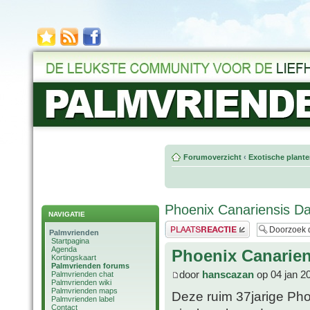
Forumoverzicht
‹
Exotische plant
Phoenix Canariensis Dac
NAVIGATIE
Plaats een reactie
Palmvrienden
Startpagina
Agenda
Phoenix Canariens
Kortingskaart
Palmvrienden forums
door
hanscazan
op 04 jan 2
Palmvrienden chat
Palmvrienden wiki
Palmvrienden maps
Deze ruim 37jarige Phoe
Palmvrienden label
Contact