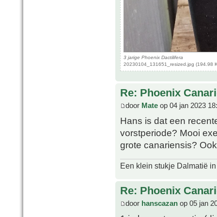
3 jarige Phoenix Dactilifera
20230104_131651_resized.jpg (194.98 K
Re: Phoenix Canari
door
Mate
op 04 jan 2023 18
Hans is dat een recent
vorstperiode? Mooi exe
grote canariensis? Ook
Een klein stukje Dalmatië in
Re: Phoenix Canari
door
hanscazan
op 05 jan 2