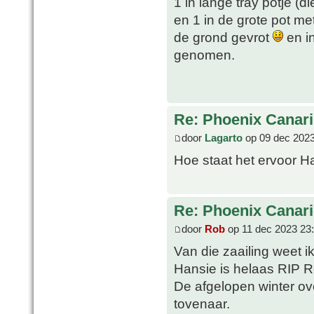
1 in lange tray potje (d
en 1 in de grote pot me
de grond gevrot
en in
genomen.
Re: Phoenix Canari
door
Lagarto
op 09 dec 2023
Hoe staat het ervoor 
Re: Phoenix Canari
door
Rob
op 11 dec 2023 23
Van die zaailing weet ik
Hansie is helaas RIP R
De afgelopen winter ov
tovenaar.