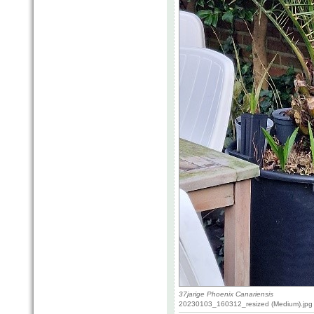
37jarige Phoenix Canariensis
20230103_160312_resized (Medium).jpg 