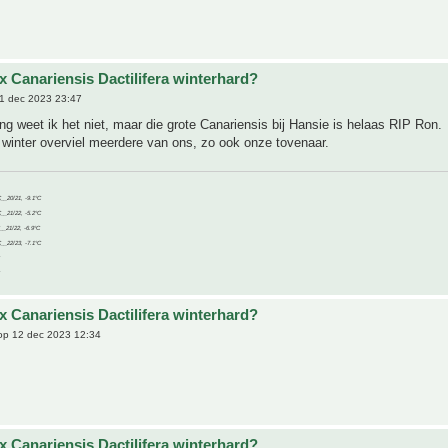
x Canariensis Dactilifera winterhard?
1 dec 2023 23:47
ing weet ik het niet, maar die grote Canariensis bij Hansie is helaas RIP Ron.
winter overviel meerdere van ons, zo ook onze tovenaar.
C__20/21, -9.1°C
C__21/22, -5.2°C
C__21/22, -6.9°C
C__22/23, -7.1°C
x Canariensis Dactilifera winterhard?
p 12 dec 2023 12:34
x Canariensis Dactilifera winterhard?