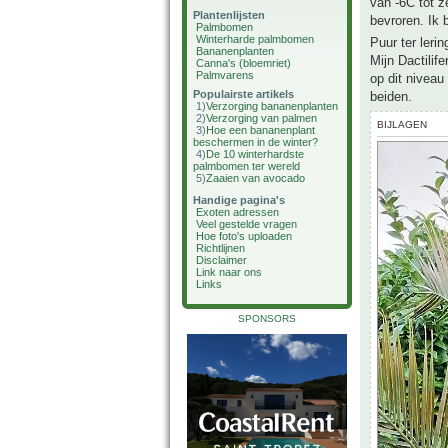
van -6C tot z
Plantenlijsten
bevroren. Ik 
Palmbomen
Winterharde palmbomen
Puur ter ler
Bananenplanten
Mijn Dactilif
Canna's (bloemriet)
Palmvarens
op dit niveau
Populairste artikels
beiden.
1)
Verzorging bananenplanten
2)
Verzorging van palmen
BIJLAGEN
3)
Hoe een bananenplant
beschermen in de winter?
4)
De 10 winterhardste
palmbomen ter wereld
5)
Zaaien van avocado
Handige pagina's
Exoten adressen
Veel gestelde vragen
Hoe foto's uploaden
Richtlijnen
Disclaimer
Link naar ons
Links
SPONSORS