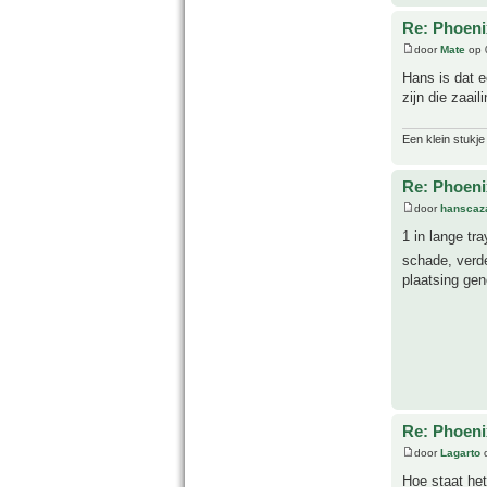
Re: Phoeni
door
Mate
op 
Hans is dat e
zijn die zaai
Een klein stukje
Re: Phoeni
door
hanscaz
1 in lange tr
schade, verd
plaatsing ge
Re: Phoeni
door
Lagarto
o
Hoe staat he