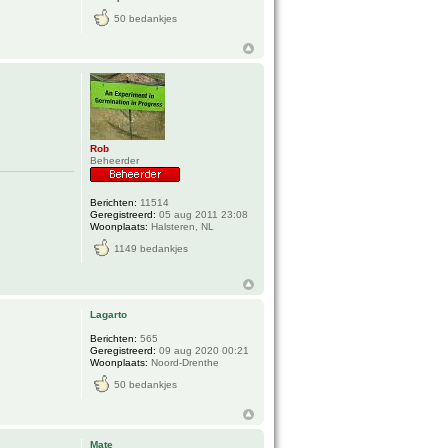
50 bedankjes
Rob
Beheerder
Berichten:
11514
Geregistreerd:
05 aug 2011 23:08
Woonplaats:
Halsteren, NL
1149 bedankjes
Lagarto
Berichten:
565
Geregistreerd:
09 aug 2020 00:21
Woonplaats:
Noord-Drenthe
50 bedankjes
Mate