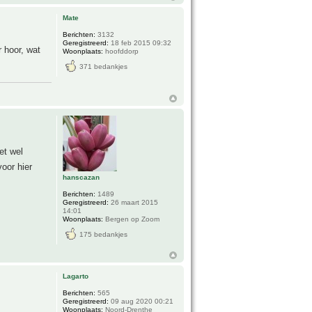
Mate
Berichten:
3132
Geregistreerd:
18 feb 2015 09:32
 hoor, wat
Woonplaats:
hoofddorp
371 bedankjes
et wel
oor hier
hanscazan
Berichten:
1489
Geregistreerd:
26 maart 2015
14:01
Woonplaats:
Bergen op Zoom
175 bedankjes
Lagarto
Berichten:
565
Geregistreerd:
09 aug 2020 00:21
Woonplaats:
Noord-Drenthe