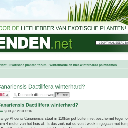
icht
‹
Exotische planten forum
‹
Winterharde en niet-winterharde palmbomen
anariensis Dactilifera winterhard?
anariensis Dactilifera winterhard?
an
op 04 jan 2023 15:02
arige Phoenix Canariensis staat in 110liter pot buiten niet beschermd tegen 
uim 4 meter van het huis af. Is dus zeik nat de vorst week in gegaan met tem