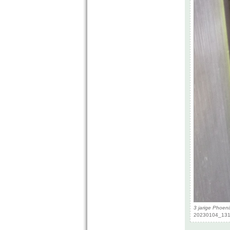
3 jarige Phoenix
20230104_1316