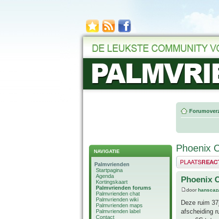
Forumoverz
Phoenix C
NAVIGATIE
Plaats een reactie
Palmvrienden
Startpagina
Agenda
Phoenix C
Kortingskaart
Palmvrienden forums
door
hanscaz
Palmvrienden chat
Palmvrienden wiki
Deze ruim 37j
Palmvrienden maps
afscheiding r
Palmvrienden label
Contact