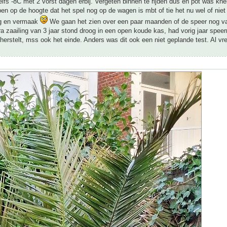
elfs -8C met 2 vorst dagen erbij. Vergeten binnen te rijden dus en pot was kne
ben op de hoogte dat het spel nog op de wagen is mbt of tie het nu wel of niet
ing en vermaak
We gaan het zien over een paar maanden of de speer nog vas
era zaailing van 3 jaar stond droog in een open koude kas, had vorig jaar speerr
 herstelt, mss ook het einde. Anders was dit ook een niet geplande test. Al vr