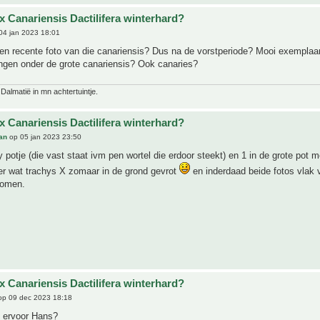
x Canariensis Dactilifera winterhard?
04 jan 2023 18:01
en recente foto van die canariensis? Dus na de vorstperiode? Mooi exemplaar
lingen onder de grote canariensis? Ook canaries?
 Dalmatië in mn achtertuintje.
x Canariensis Dactilifera winterhard?
an
op 05 jan 2023 23:50
ay potje (die vast staat ivm pen wortel die erdoor steekt) en 1 in de grote pot m
er wat trachys X zomaar in de grond gevrot
en inderdaad beide fotos vlak v
nomen.
x Canariensis Dactilifera winterhard?
p 09 dec 2023 18:18
t ervoor Hans?