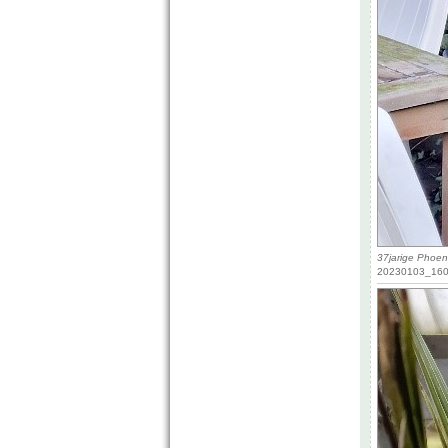
37jarige Phoen
20230103_1603