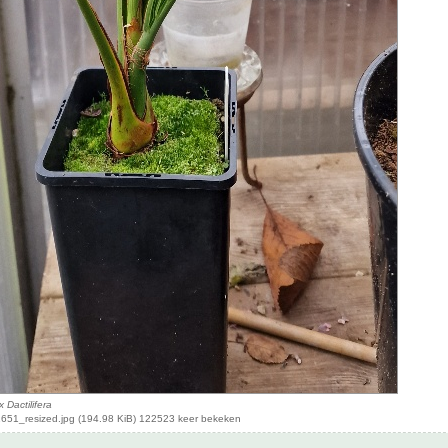
 Dactilifera
51_resized.jpg (194.98 KiB) 122523 keer bekeken