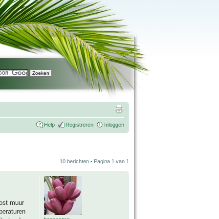
Help
Registreren
Inloggen
10 berichten • Pagina
1
van
1
oost muur
peraturen