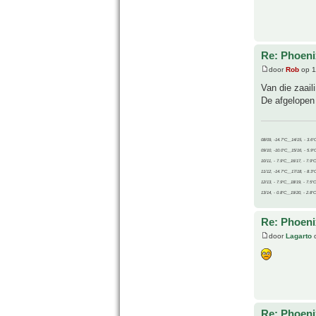
Re: Phoeni
door
Rob
op 1
Van die zaail
De afgelopen 
08/09, -14.7°C__14/15, - 3.6°
09/10, -10.0°C__15/16, - 5.9°
10/11, - 7.9°C__16/17, - 7.9°
11/12, -14.7°C__17/18, - 8.3°
12/13, - 7.9°C__18/19, - 7.5°C
13/14, - 0.8°C__19/20, - 2.8°C
Re: Phoeni
door
Lagarto
o
Re: Phoeni