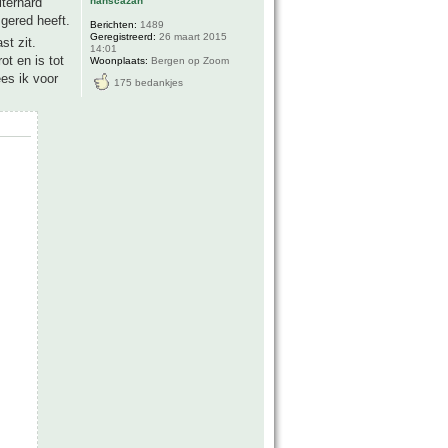
hanscazan
iterhard
 gered heeft.
Berichten:
1489
Geregistreerd:
26 maart 2015
t zit.
14:01
ot en is tot
Woonplaats:
Bergen op Zoom
ees ik voor
175 bedankjes