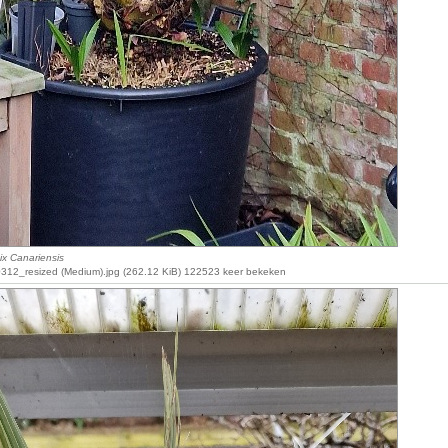
ix Canariensis
12_resized (Medium).jpg (262.12 KiB) 122523 keer bekeken