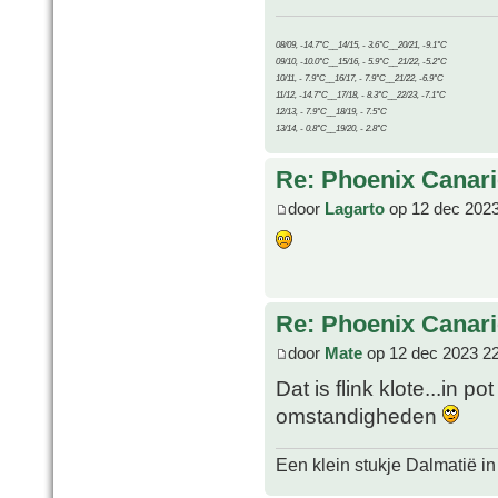
08/09, -14.7°C__14/15, - 3.6°C__20/21, -9.1°C
09/10, -10.0°C__15/16, - 5.9°C__21/22, -5.2°C
10/11, - 7.9°C__16/17, - 7.9°C__21/22, -6.9°C
11/12, -14.7°C__17/18, - 8.3°C__22/23, -7.1°C
12/13, - 7.9°C__18/19, - 7.5°C
13/14, - 0.8°C__19/20, - 2.8°C
Re: Phoenix Canari
door
Lagarto
op 12 dec 2023
Re: Phoenix Canari
door
Mate
op 12 dec 2023 2
Dat is flink klote...in po
omstandigheden
Een klein stukje Dalmatië in