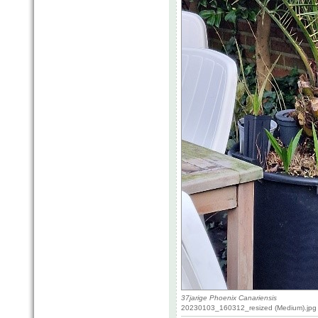
37jarige Phoenix Canariensis
20230103_160312_resized (Medium).jpg 