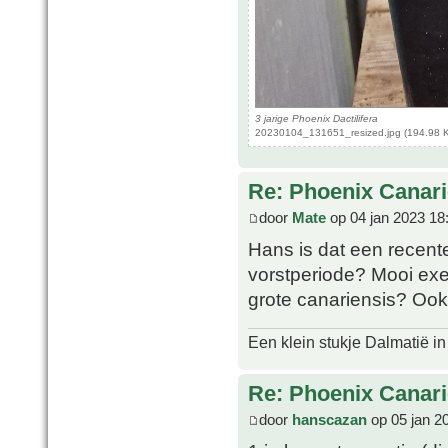
3 jarige Phoenix Dactilifera
20230104_131651_resized.jpg (194.98 K
Re: Phoenix Canari
door
Mate
op 04 jan 2023 18
Hans is dat een recent
vorstperiode? Mooi exe
grote canariensis? Ook
Een klein stukje Dalmatië in
Re: Phoenix Canari
door
hanscazan
op 05 jan 2