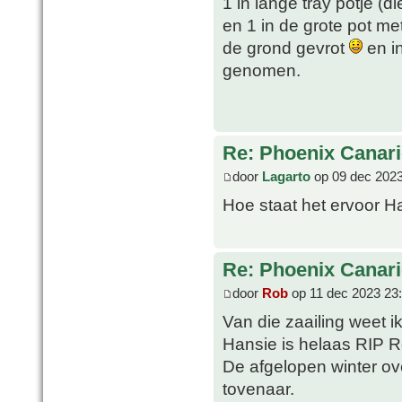
1 in lange tray potje (d
en 1 in de grote pot me
de grond gevrot
en in
genomen.
Re: Phoenix Canari
door
Lagarto
op 09 dec 2023
Hoe staat het ervoor 
Re: Phoenix Canari
door
Rob
op 11 dec 2023 23
Van die zaailing weet ik
Hansie is helaas RIP R
De afgelopen winter ov
tovenaar.