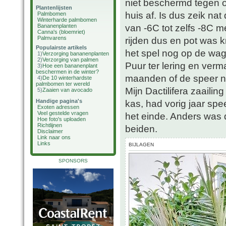
niet beschermd tegen o
Plantenlijsten
huis af. Is dus zeik na
Palmbomen
Winterharde palmbomen
van -6C tot zelfs -8C m
Bananenplanten
Canna's (bloemriet)
Palmvarens
rijden dus en pot was k
Populairste artikels
het spel nog op de wagen
1)
Verzorging bananenplanten
2)
Verzorging van palmen
Puur ter lering en ver
3)
Hoe een bananenplant
beschermen in de winter?
maanden of de speer no
4)
De 10 winterhardste
palmbomen ter wereld
Mijn Dactilifera zaaili
5)
Zaaien van avocado
Handige pagina's
kas, had vorig jaar spee
Exoten adressen
Veel gestelde vragen
het einde. Anders was d
Hoe foto's uploaden
Richtlijnen
beiden.
Disclaimer
Link naar ons
Links
BIJLAGEN
SPONSORS