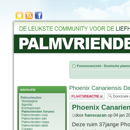
Forumoverzicht
‹
Exotische plant
Phoenix Canariensis Dac
NAVIGATIE
Plaats een reactie
Palmvrienden
Startpagina
Agenda
Phoenix Canariens
Kortingskaart
Palmvrienden forums
door
hanscazan
op 04 jan 2
Palmvrienden chat
Palmvrienden wiki
Palmvrienden maps
Deze ruim 37jarige Phoe
Palmvrienden label
Contact