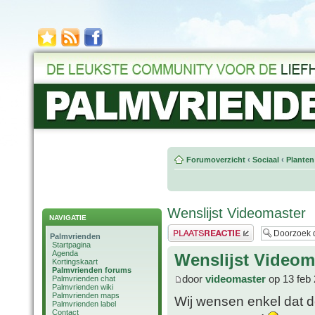
Forumoverzicht
‹
Sociaal
‹
Planten
Wenslijst Videomaster
NAVIGATIE
Plaats een reactie
Palmvrienden
Startpagina
Agenda
Wenslijst Videom
Kortingskaart
Palmvrienden forums
door
videomaster
op 13 feb 
Palmvrienden chat
Palmvrienden wiki
Palmvrienden maps
Wij wensen enkel dat d
Palmvrienden label
Contact