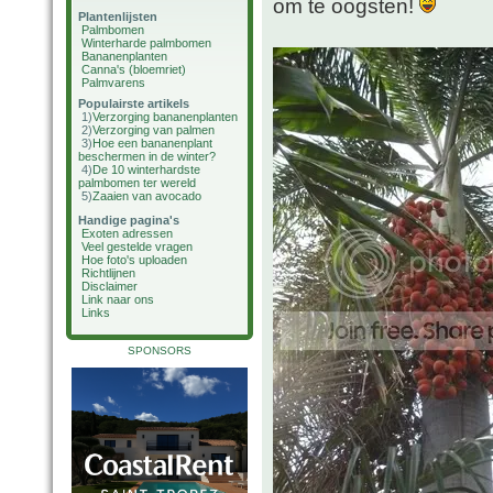
om te oogsten!
Plantenlijsten
Palmbomen
Winterharde palmbomen
Bananenplanten
Canna's (bloemriet)
Palmvarens
Populairste artikels
1)
Verzorging bananenplanten
2)
Verzorging van palmen
3)
Hoe een bananenplant
beschermen in de winter?
4)
De 10 winterhardste
palmbomen ter wereld
5)
Zaaien van avocado
Handige pagina's
Exoten adressen
Veel gestelde vragen
Hoe foto's uploaden
Richtlijnen
Disclaimer
Link naar ons
Links
SPONSORS