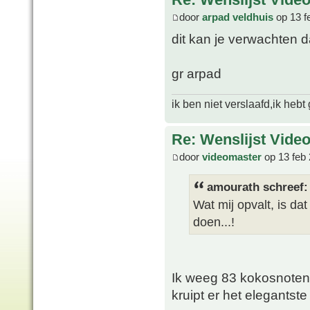
door
arpad veldhuis
op 13 f
dit kan je verwachten 
gr arpad
ik ben niet verslaafd,ik heb
Re: Wenslijst Vide
door
videomaster
op 13 feb 
amourath schreef:
Wat mij opvalt, is da
doen...!
Ik weeg 83 kokosnoten z
kruipt er het elegants