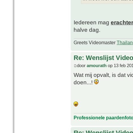
Iedereen mag
erachte
halve dag.
Greets Videomaster
Thailan
Re: Wenslijst Vide
door
amourath
op 13 feb 20
Wat mij opvalt, is dat v
doen...!
Professionele paardenfot
Re: Wenslijst Vide