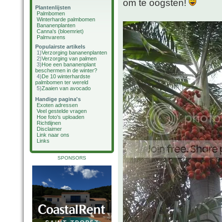
om te oogsten!
Plantenlijsten
Palmbomen
Winterharde palmbomen
Bananenplanten
Canna's (bloemriet)
Palmvarens
Populairste artikels
1)
Verzorging bananenplanten
2)
Verzorging van palmen
3)
Hoe een bananenplant
beschermen in de winter?
4)
De 10 winterhardste
palmbomen ter wereld
5)
Zaaien van avocado
Handige pagina's
Exoten adressen
Veel gestelde vragen
Hoe foto's uploaden
Richtlijnen
Disclaimer
Link naar ons
Links
SPONSORS