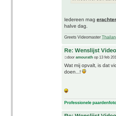
Iedereen mag
erachte
halve dag.
Greets Videomaster
Thailan
Re: Wenslijst Vide
door
amourath
op 13 feb 20
Wat mij opvalt, is dat v
doen...!
Professionele paardenfot
Re: Wenslijst Vide