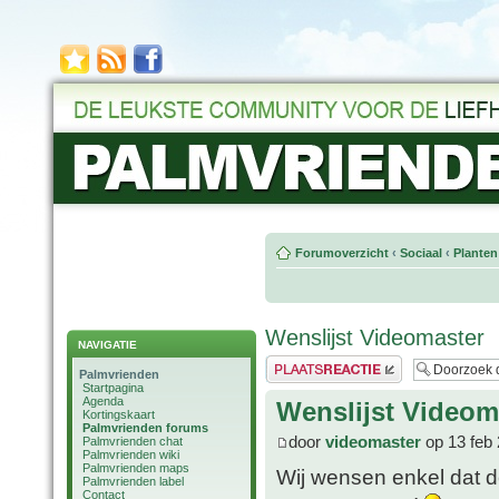
Forumoverzicht
‹
Sociaal
‹
Planten
Wenslijst Videomaster
NAVIGATIE
Plaats een reactie
Palmvrienden
Startpagina
Agenda
Wenslijst Videom
Kortingskaart
Palmvrienden forums
door
videomaster
op 13 feb 
Palmvrienden chat
Palmvrienden wiki
Palmvrienden maps
Wij wensen enkel dat d
Palmvrienden label
Contact