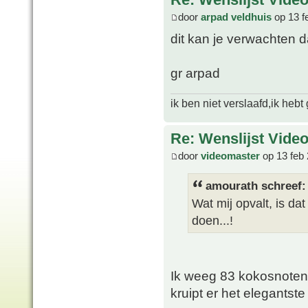
door
arpad veldhuis
op 13 f
dit kan je verwachten 
gr arpad
ik ben niet verslaafd,ik heb
Re: Wenslijst Vide
door
videomaster
op 13 feb 
amourath schreef:
Wat mij opvalt, is da
doen...!
Ik weeg 83 kokosnoten z
kruipt er het elegants