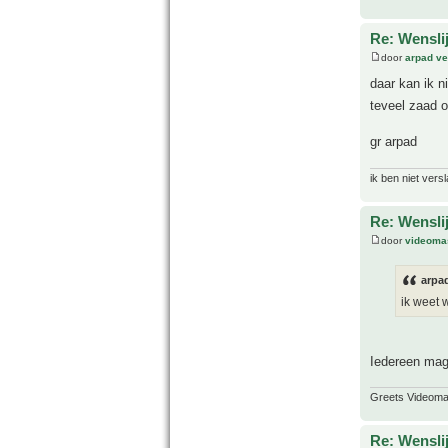
Re: Wensli
door
arpad ve
daar kan ik n
teveel zaad 
gr arpad
ik ben niet vers
Re: Wensli
door
videoma
arpad
ik weet 
Iedereen ma
Greets Videom
Re: Wensli