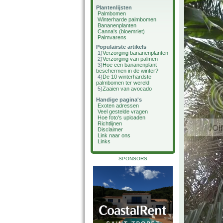
Plantenlijsten
Palmbomen
Winterharde palmbomen
Bananenplanten
Canna's (bloemriet)
Palmvarens
Populairste artikels
1)
Verzorging bananenplanten
2)
Verzorging van palmen
3)
Hoe een bananenplant
beschermen in de winter?
4)
De 10 winterhardste
palmbomen ter wereld
5)
Zaaien van avocado
Handige pagina's
Exoten adressen
Veel gestelde vragen
Hoe foto's uploaden
Richtlijnen
Disclaimer
Link naar ons
Links
SPONSORS