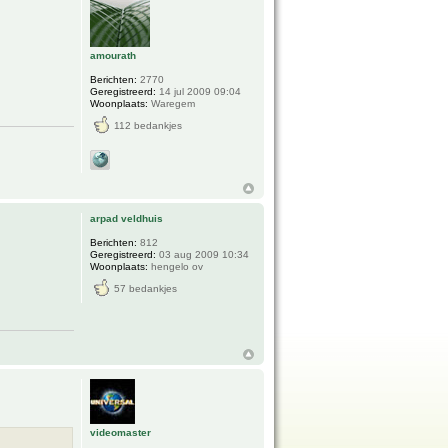
amourath
Berichten:
2770
Geregistreerd:
14 jul 2009 09:04
Woonplaats:
Waregem
112 bedankjes
arpad veldhuis
Berichten:
812
Geregistreerd:
03 aug 2009 10:34
Woonplaats:
hengelo ov
57 bedankjes
videomaster