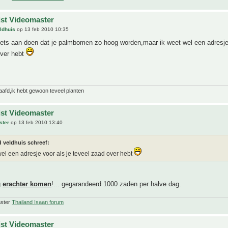
jst Videomaster
ldhuis
op 13 feb 2010 10:35
iets aan doen dat je palmbomen zo hoog worden,maar ik weet wel een adresje 
over hebt
laafd,ik hebt gewoon teveel planten
jst Videomaster
ster
op 13 feb 2010 13:40
 veldhuis schreef:
wel een adresje voor als je teveel zaad over hebt
g
erachter komen
!... gegarandeerd 1000 zaden per halve dag.
aster
Thailand Isaan forum
jst Videomaster