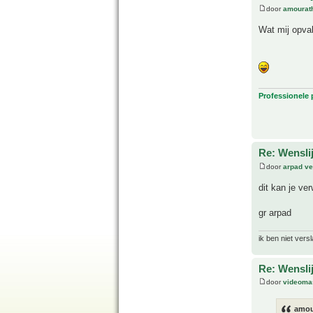
door
amourat
Wat mij opval
Professionele
Re: Wensli
door
arpad ve
dit kan je ve
gr arpad
ik ben niet vers
Re: Wensli
door
videoma
amou