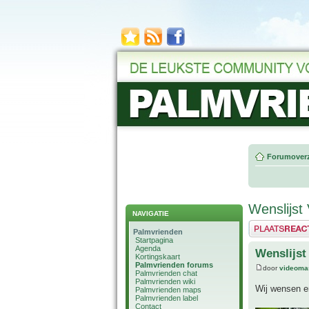
Forumoverz
Wenslijst
NAVIGATIE
Plaats een reactie
Palmvrienden
Startpagina
Agenda
Wenslijst
Kortingskaart
Palmvrienden forums
door
videoma
Palmvrienden chat
Palmvrienden wiki
Wij wensen e
Palmvrienden maps
Palmvrienden label
Contact