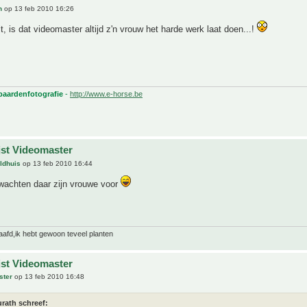
h
op 13 feb 2010 16:26
t, is dat videomaster altijd z'n vrouw het harde werk laat doen...!
 paardenfotografie
-
http://www.e-horse.be
jst Videomaster
ldhuis
op 13 feb 2010 16:44
rwachten daar zijn vrouwe voor
laafd,ik hebt gewoon teveel planten
jst Videomaster
ster
op 13 feb 2010 16:48
rath schreef: