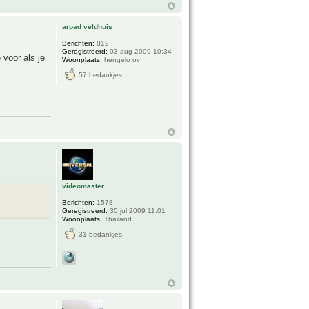
arpad veldhuis
Berichten:
812
Geregistreerd:
03 aug 2009 10:34
voor als je
Woonplaats:
hengelo ov
57 bedankjes
videomaster
Berichten:
1578
Geregistreerd:
30 jul 2009 11:01
Woonplaats:
Thailand
31 bedankjes