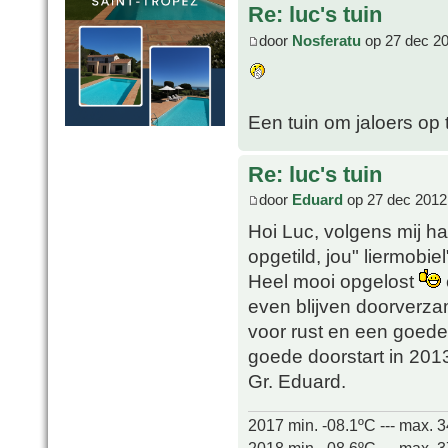
Re: luc's tuin
door
Nosferatu
op 27 dec 20
Een tuin om jaloers op t
Re: luc's tuin
door
Eduard
op 27 dec 2012
Hoi Luc, volgens mij had
opgetild, jou" liermobi
Heel mooi opgelost
even blijven doorverzam
voor rust en een goed
goede doorstart in 20
Gr. Eduard.
2017 min. -08.1ºC --- max. 
2018 min. -08.6ºC --- max. 