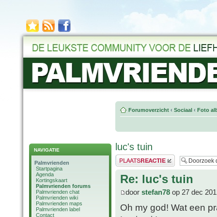
Forumoverzicht
‹
Sociaal
‹
Foto al
luc's tuin
NAVIGATIE
Plaats een reactie
Palmvrienden
Startpagina
Agenda
Re: luc's tuin
Kortingskaart
Palmvrienden forums
door
stefan78
op 27 dec 201
Palmvrienden chat
Palmvrienden wiki
Palmvrienden maps
Oh my god! Wat een pra
Palmvrienden label
Contact