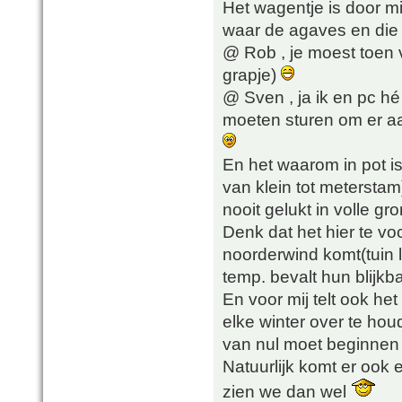
Het wagentje is door m
waar de agaves en die b
@ Rob , je moest toen 
grapje)
@ Sven , ja ik en pc hé
moeten sturen om er aa
En het waarom in pot is z
van klein tot meterstam
nooit gelukt in volle gr
Denk dat het hier te vo
noorderwind komt(tuin l
temp. bevalt hun blijkba
En voor mij telt ook he
elke winter over te hou
van nul moet beginnen
Natuurlijk komt er ook 
zien we dan wel