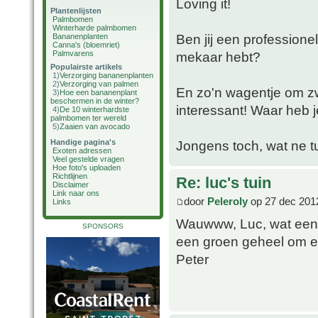
Loving it!
Plantenlijsten
Palmbomen
Winterharde palmbomen
Ben jij een professionel
Bananenplanten
Canna's (bloemriet)
Palmvarens
mekaar hebt?
Populairste artikels
1)
Verzorging bananenplanten
2)
Verzorging van palmen
En zo'n wagentje om zw
3)
Hoe een bananenplant
beschermen in de winter?
interessant! Waar heb j
4)
De 10 winterhardste
palmbomen ter wereld
5)
Zaaien van avocado
Handige pagina's
Jongens toch, wat ne tu
Exoten adressen
Veel gestelde vragen
Hoe foto's uploaden
Richtlijnen
Re: luc's tuin
Disclaimer
Link naar ons
door
Peleroly
op 27 dec 201
Links
Wauwww, Luc, wat een i
SPONSORS
een groen geheel om ee
Peter