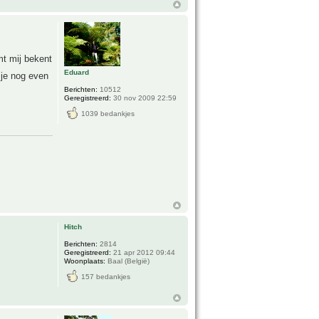
omt mij bekent
Eduard
 je nog even
Berichten:
10512
Geregistreerd:
30 nov 2009 22:59
1039 bedankjes
Hitch
Berichten:
2814
Geregistreerd:
21 apr 2012 09:44
Woonplaats:
Baal (België)
157 bedankjes