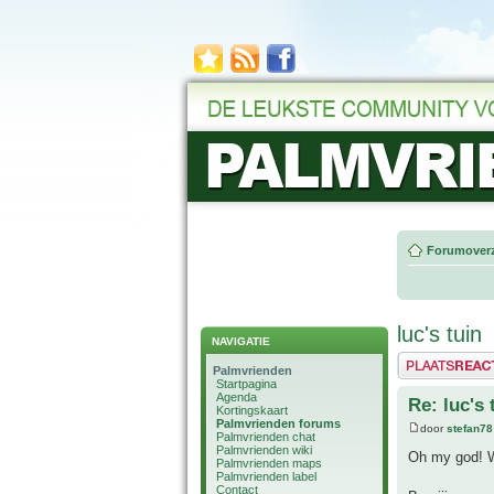
Forumoverz
luc's tuin
NAVIGATIE
Plaats een reactie
Palmvrienden
Startpagina
Agenda
Re: luc's 
Kortingskaart
Palmvrienden forums
door
stefan78
Palmvrienden chat
Palmvrienden wiki
Oh my god! Wa
Palmvrienden maps
Palmvrienden label
Contact