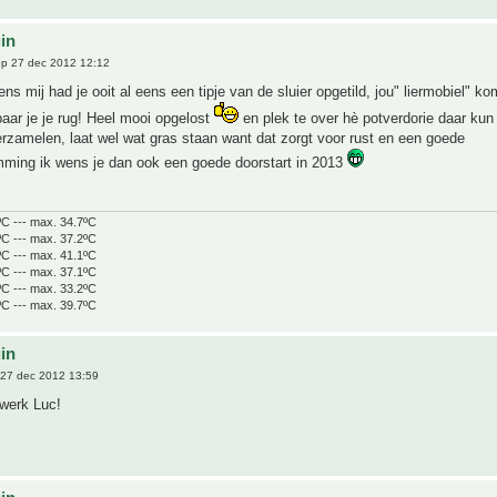
uin
p 27 dec 2012 12:12
ens mij had je ooit al eens een tipje van de sluier opgetild, jou" liermobiel" k
aar je je rug! Heel mooi opgelost
en plek te over hè potverdorie daar kun
erzamelen, laat wel wat gras staan want dat zorgt voor rust en een goede
ing ik wens je dan ook een goede doorstart in 2013
ºC --- max. 34.7ºC
ºC --- max. 37.2ºC
ºC --- max. 41.1ºC
ºC --- max. 37.1ºC
ºC --- max. 33.2ºC
ºC --- max. 39.7ºC
uin
27 dec 2012 13:59
 werk Luc!