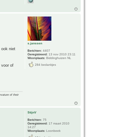
s.janssen
 ook niet
Berichten:
4407
Geregistreerd:
13 nov 2010 23:11
Woonplaats:
Biddinghuizen NL
 voor of
284 bedankjes
vature of their
StijnV
Berichten:
75
Geregistreerd:
17 maart 2010
14:27
Woonplaats:
Loonbeek