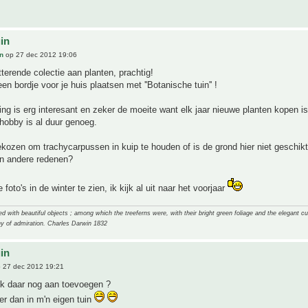
uin
n
op 27 dec 2012 19:06
terende colectie aan planten, prachtig!
en bordje voor je huis plaatsen met ''Botanische tuin'' !
ing is erg interesant en zeker de moeite want elk jaar nieuwe planten kopen is
hobby is al duur genoeg.
ekozen om trachycarpussen in kuip te houden of is de grond hier niet geschikt
n andere redenen?
oto's in de winter te zien, ik kijk al uit naar het voorjaar
 with beautiful objects ; among which the treeferns were, with their bright green foliage and the elegant cur
y of admiration. Charles Darwin 1832
uin
 27 dec 2012 19:21
ik daar nog aan toevoegen ?
r dan in m'n eigen tuin