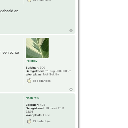
 gehaald en
m een echte
Peleroly
Berichten:
590
Geregistreerd:
21 aug 2009 00:22
Woonplaats:
Mol (België)
48 bedankjes
Nosferatu
Berichten:
498
Geregistreerd:
18 maart 2011
22:03
Woonplaats:
Lede
15 bedankjes