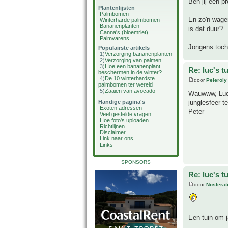
Ben jij een p
Plantenlijsten
Palmbomen
En zo'n wagen
Winterharde palmbomen
Bananenplanten
is dat duur?
Canna's (bloemriet)
Palmvarens
Jongens toch,
Populairste artikels
1)
Verzorging bananenplanten
2)
Verzorging van palmen
3)
Hoe een bananenplant
Re: luc's t
beschermen in de winter?
4)
De 10 winterhardste
door
Peleroly
palmbomen ter wereld
5)
Zaaien van avocado
Wauwww, Luc,
junglesfeer t
Handige pagina's
Exoten adressen
Peter
Veel gestelde vragen
Hoe foto's uploaden
Richtlijnen
Disclaimer
Link naar ons
Links
SPONSORS
Re: luc's t
door
Nosferat
Een tuin om j