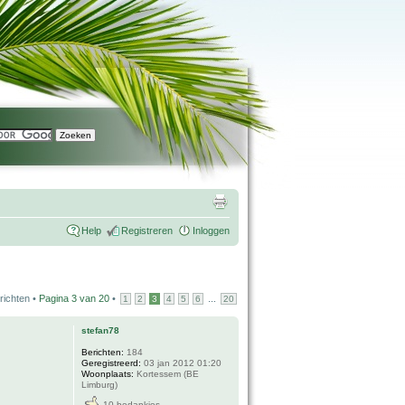
Help
Registreren
Inloggen
richten •
Pagina
3
van
20
•
...
1
2
3
4
5
6
20
stefan78
Berichten:
184
Geregistreerd:
03 jan 2012 01:20
Woonplaats:
Kortessem (BE
Limburg)
10 bedankjes