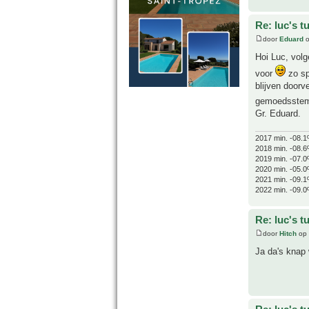
Re: luc's t
door
Eduard
o
Hoi Luc, volg
voor
zo sp
blijven doorv
gemoedsstemm
Gr. Eduard.
2017 min. -08.1
2018 min. -08.6
2019 min. -07.0
2020 min. -05.0
2021 min. -09.1
2022 min. -09.0
Re: luc's t
door
Hitch
op 
Ja da's knap