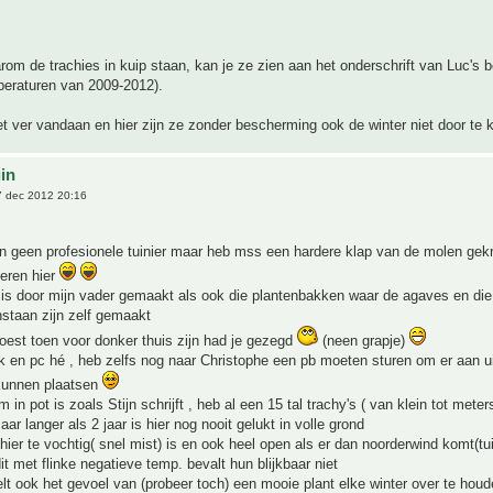
om de trachies in kuip staan, kan je ze zien aan het onderschrift van Luc's b
raturen van 2009-2012).
et ver vandaan en hier zijn ze zonder bescherming ook de winter niet door te k
uin
 dec 2012 20:16
n geen profesionele tuinier maar heb mss een hardere klap van de molen gek
eren hier
is door mijn vader gemaakt als ook die plantenbakken waar de agaves en die
nstaan zijn zelf gemaakt
est toen voor donker thuis zijn had je gezegd
(neen grapje)
k en pc hé , heb zelfs nog naar Christophe een pb moeten sturen om er aan u
 kunnen plaatsen
in pot is zoals Stijn schrijft , heb al een 15 tal trachy's ( van klein tot mete
ar langer als 2 jaar is hier nog nooit gelukt in volle grond
hier te vochtig( snel mist) is en ook heel open als er dan noorderwind komt(tui
it met flinke negatieve temp. bevalt hun blijkbaar niet
elt ook het gevoel van (probeer toch) een mooie plant elke winter over te houd