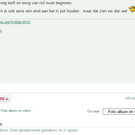
nog leeft en terug van nul moet beginnen
mt er ook eens een eind aan het in pot houden , maar dat zien we dan wel
pic.php?f=49&t=9672
21
195 be
 Foto album en video
Ga naar:
NE
 forum: Geen geregistreerde gebruikers. en 17 gasten