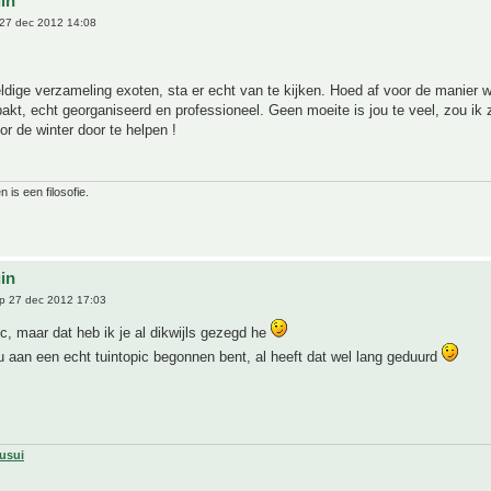
uin
27 dec 2012 14:08
dige verzameling exoten, sta er echt van te kijken. Hoed af voor de manier wa
akt, echt georganiseerd en professioneel. Geen moeite is jou te veel, zou ik
or de winter door te helpen !
n is een filosofie.
uin
p 27 dec 2012 17:03
c, maar dat heb ik je al dikwijls gezegd he
u aan een echt tuintopic begonnen bent, al heeft dat wel lang geduurd
usui