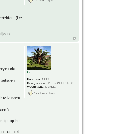
12 bedankjes
erichten. (De
rijgen.
regen als
luc
Berichten:
1323
 butia en
Geregistreerd:
11 apr 2010 13:58
Woonplaats:
leefdaal
127 bedankjes
it te kunnen
rstam)
n ligt op het
en , en niet