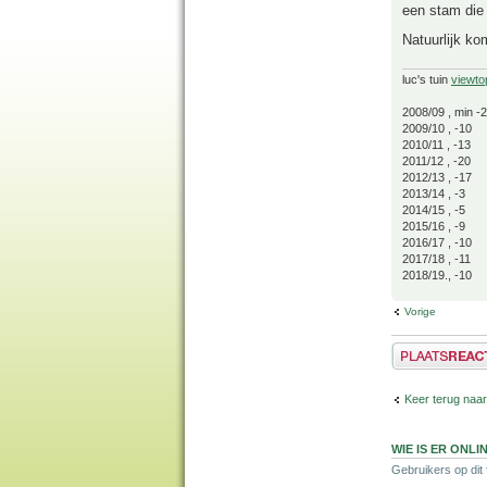
een stam die 
Natuurlijk ko
luc's tuin
viewto
2008/09 , min -
2009/10 , -10
2010/11 , -13
2011/12 , -20
2012/13 , -17
2013/14 , -3
2014/15 , -5
2015/16 , -9
2016/17 , -10
2017/18 , -11
2018/19., -10
Vorige
Plaats een reactie
Keer terug naar
WIE IS ER ONLI
Gebruikers op dit