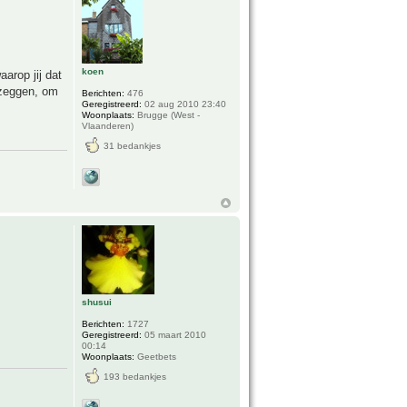
koen
arop jij dat
 zeggen, om
Berichten:
476
Geregistreerd:
02 aug 2010 23:40
Woonplaats:
Brugge (West -
Vlaanderen)
31 bedankjes
shusui
Berichten:
1727
Geregistreerd:
05 maart 2010
00:14
Woonplaats:
Geetbets
193 bedankjes