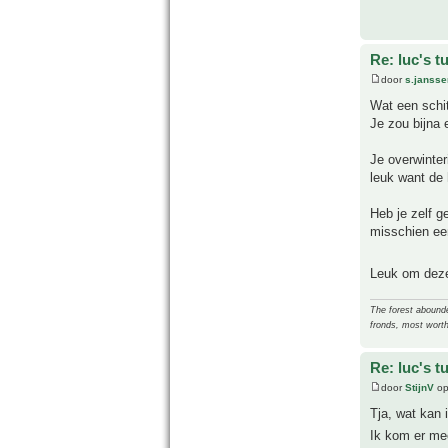
Re: luc's t
door
s.jansse
Wat een schit
Je zou bijna e
Je overwinter
leuk want de 
Heb je zelf g
misschien ee
Leuk om deze f
The forest abounded
fronds, most worth
Re: luc's t
door
StijnV
op
Tja, wat kan 
Ik kom er mee