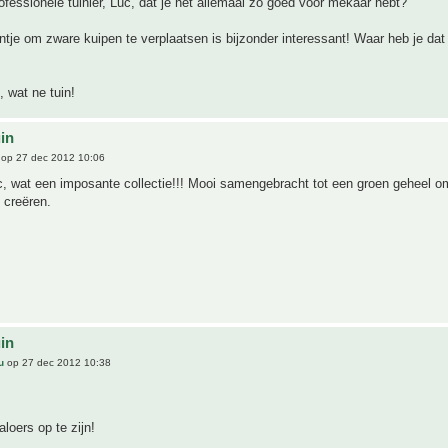
rofessionele tuinier, Luc, dat je het allemaal zo goed voor mekaar hebt?
tje om zware kuipen te verplaatsen is bijzonder interessant! Waar heb je dat
 wat ne tuin!
uin
op 27 dec 2012 10:06
 wat een imposante collectie!!! Mooi samengebracht tot een groen geheel o
e creëren.
uin
u
op 27 dec 2012 10:38
aloers op te zijn!