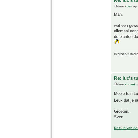
Re: luc's t
door
koen
op 
Man,
wat een gewel
allemaal aanp
de planten do
exotisch tuiniere
Re: luc's t
door
shusui
o
Mooie tuin Lu
Leuk dat je n
Groeten,
Sven
De tuin van Sh