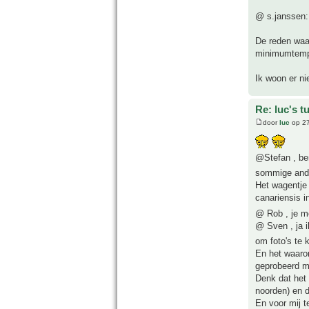
@ s.janssen:
De reden waar
minimumtempe
Ik woon er ni
Re: luc's t
door
luc
op 27
@Stefan , be
sommige and
Het wagentje 
canariensis i
@ Rob , je mo
@ Sven , ja i
om foto's te
En het waarom 
geprobeerd ma
Denk dat het 
noorden) en d
En voor mij t