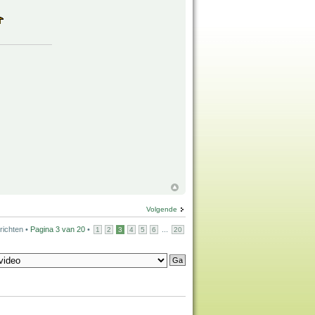
Volgende
richten •
Pagina
3
van
20
•
...
1
2
3
4
5
6
20