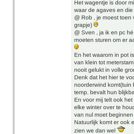
Het wagentje is door m
waar de agaves en die b
@ Rob , je moest toen 
grapje)
@ Sven , ja ik en pc hé
moeten sturen om er aa
En het waarom in pot is z
van klein tot meterstam
nooit gelukt in volle gr
Denk dat het hier te vo
noorderwind komt(tuin l
temp. bevalt hun blijkba
En voor mij telt ook he
elke winter over te hou
van nul moet beginnen
Natuurlijk komt er ook 
zien we dan wel