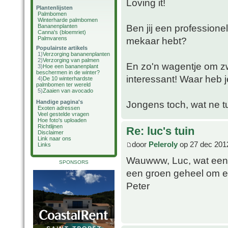
Loving it!
Plantenlijsten
Palmbomen
Winterharde palmbomen
Ben jij een professionel
Bananenplanten
Canna's (bloemriet)
Palmvarens
mekaar hebt?
Populairste artikels
1)
Verzorging bananenplanten
2)
Verzorging van palmen
En zo'n wagentje om zw
3)
Hoe een bananenplant
beschermen in de winter?
interessant! Waar heb j
4)
De 10 winterhardste
palmbomen ter wereld
5)
Zaaien van avocado
Handige pagina's
Jongens toch, wat ne tu
Exoten adressen
Veel gestelde vragen
Hoe foto's uploaden
Richtlijnen
Re: luc's tuin
Disclaimer
Link naar ons
door
Peleroly
op 27 dec 201
Links
Wauwww, Luc, wat een i
SPONSORS
een groen geheel om ee
Peter