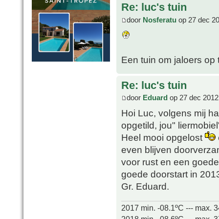
Re: luc's tuin
door
Nosferatu
op 27 dec 20
Een tuin om jaloers op t
Re: luc's tuin
door
Eduard
op 27 dec 2012
Hoi Luc, volgens mij had
opgetild, jou" liermobi
Heel mooi opgelost
even blijven doorverzam
voor rust en een goed
goede doorstart in 20
Gr. Eduard.
2017 min. -08.1ºC --- max. 
2018 min. -08.6ºC --- max. 