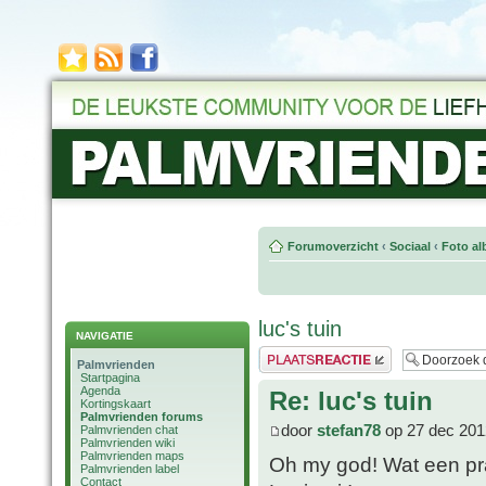
Forumoverzicht
‹
Sociaal
‹
Foto al
luc's tuin
NAVIGATIE
Plaats een reactie
Palmvrienden
Startpagina
Agenda
Re: luc's tuin
Kortingskaart
Palmvrienden forums
door
stefan78
op 27 dec 201
Palmvrienden chat
Palmvrienden wiki
Palmvrienden maps
Oh my god! Wat een pra
Palmvrienden label
Contact