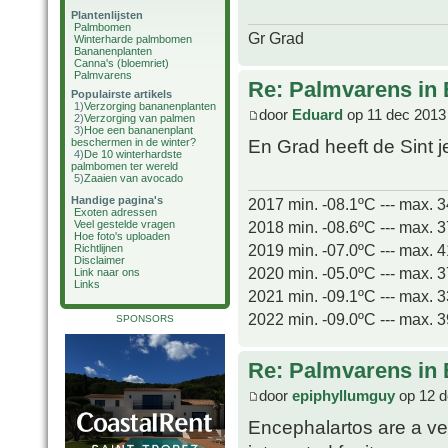
Plantenlijsten
Palmbomen
Gr Grad
Winterharde palmbomen
Bananenplanten
Canna's (bloemriet)
Palmvarens
Re: Palmvarens in 
Populairste artikels
1)
Verzorging bananenplanten
door
Eduard
op 11 dec 2013
2)
Verzorging van palmen
3)
Hoe een bananenplant
En Grad heeft de Sint
beschermen in de winter?
4)
De 10 winterhardste
palmbomen ter wereld
5)
Zaaien van avocado
Handige pagina's
2017 min. -08.1ºC --- max. 
Exoten adressen
2018 min. -08.6ºC --- max. 
Veel gestelde vragen
Hoe foto's uploaden
2019 min. -07.0ºC --- max. 
Richtlijnen
Disclaimer
2020 min. -05.0ºC --- max. 
Link naar ons
Links
2021 min. -09.1ºC --- max. 
2022 min. -09.0ºC --- max. 
SPONSORS
Re: Palmvarens in 
door
epiphyllumguy
op 12 d
Encephalartos are a ve