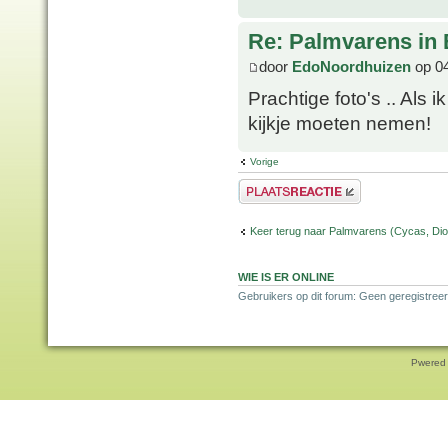
Re: Palmvarens in 
door
EdoNoordhuizen
op 04
Prachtige foto's .. Als 
kijkje moeten nemen!
Vorige
Plaats een reactie
Keer terug naar Palmvarens (Cycas, Dioo
WIE IS ER ONLINE
Gebruikers op dit forum: Geen geregistreer
Pwered