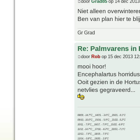
door
Grad85
op 14 dec 2013
Niet alleen overwinter
Ben van plan hier te bl
Gr Grad
Re: Palmvarens in 
door
Rob
op 15 dec 2013 12
mooi hoor!
Encephalartus horridus b
Ooit gezien in de Hortu
netvlies gegraveerd...
08/09, -14.7°C__14/15, - 3.6°C__20/21, -9.1°C
09/10, -10.0°C__15/16, - 5.9°C__21/22, -5.2°C
10/11, - 7.9°C__16/17, - 7.9°C__21/22, -6.9°C
11/12, -14.7°C__17/18, - 8.3°C__22/23, -7.1°C
12/13, - 7.9°C__18/19, - 7.5°C
13/14, - 0.8°C__19/20, - 2.8°C