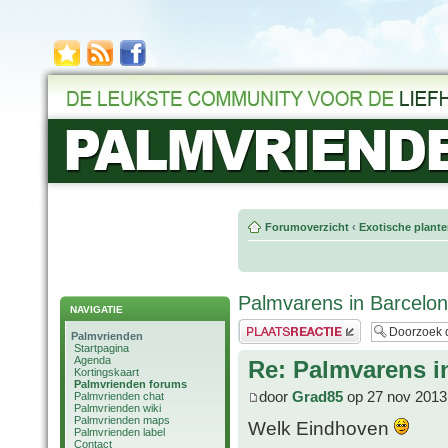
Forumoverzicht
‹
Exotische plant
Palmvarens in Barcelo
NAVIGATIE
Plaats een reactie
Palmvrienden
Startpagina
Agenda
Re: Palmvarens i
Kortingskaart
Palmvrienden forums
door
Grad85
op 27 nov 2013
Palmvrienden chat
Palmvrienden wiki
Palmvrienden maps
Welk Eindhoven
Palmvrienden label
Contact