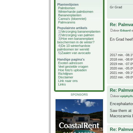
Plantenlijsten
Gr Grad
Palmbomen
Winterharde palmbomen
Bananenplanten
Canna's (bloemriet)
Palmvarens
Re: Palmva
Populairste artikels
door
Eduard
o
1)
Verzorging bananenplanten
2)
Verzorging van palmen
3)
Hoe een bananenplant
En Grad heef
beschermen in de winter?
4)
De 10 winterhardste
palmbomen ter wereld
5)
Zaaien van avocado
2017 min. -08.1
Handige pagina's
2018 min. -08.6
Exoten adressen
2019 min. -07.0
Veel gestelde vragen
2020 min. -05.0
Hoe foto's uploaden
2021 min. -09.1
Richtlijnen
Disclaimer
2022 min. -09.0
Link naar ons
Links
Re: Palmva
SPONSORS
door
epiphyl
Encephalartos
Saw them at 
Macrozamia lo
Re: Palmva