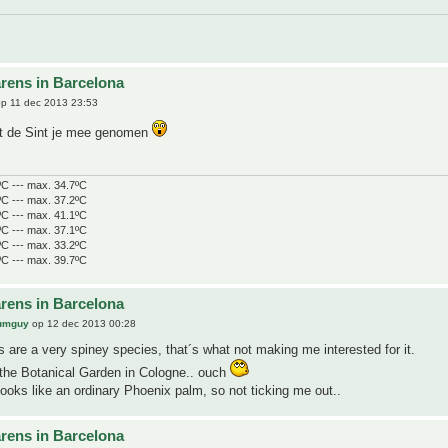
rens in Barcelona
p 11 dec 2013 23:53
t de Sint je mee genomen
ºC --- max. 34.7ºC
ºC --- max. 37.2ºC
ºC --- max. 41.1ºC
ºC --- max. 37.1ºC
ºC --- max. 33.2ºC
ºC --- max. 39.7ºC
rens in Barcelona
lumguy
op 12 dec 2013 00:28
 are a very spiney species, that´s what not making me interested for it.
the Botanical Garden in Cologne.. ouch
oks like an ordinary Phoenix palm, so not ticking me out..
rens in Barcelona