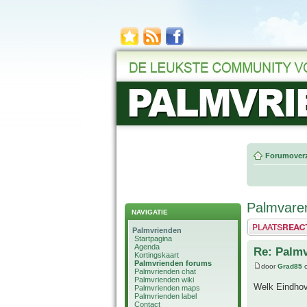
Forumoverz
Palmvaren
NAVIGATIE
Plaats een reactie
Palmvrienden
Startpagina
Agenda
Re: Palmv
Kortingskaart
Palmvrienden forums
door
Grad85
o
Palmvrienden chat
Palmvrienden wiki
Welk Eindho
Palmvrienden maps
Palmvrienden label
Contact