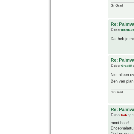
Gr Grad
Re: Palmva
door
ikzelf19
Dat heb je me
Re: Palmva
door
Grad85
o
Niet alleen o
Ben van plan 
Gr Grad
Re: Palmva
door
Rob
op 1
mooi hoor!
Encephalartus
Ooit gezien i