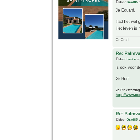
door
Grad85
o
Ja Eduard,
Had het wel g
Het leven is
Gr Grad
Re: Palmva
door
hent v
op
is ook voor d
Gr Hent
2e Pinksterdag
http://www.ex
Re: Palmva
door
Grad85
o