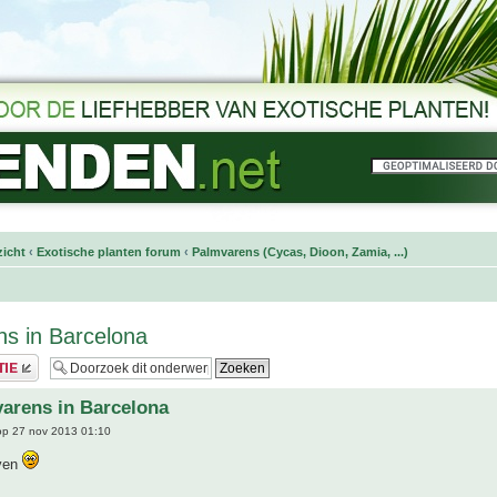
icht
‹
Exotische planten forum
‹
Palmvarens (Cycas, Dioon, Zamia, ...)
s in Barcelona
arens in Barcelona
p 27 nov 2013 01:10
ven