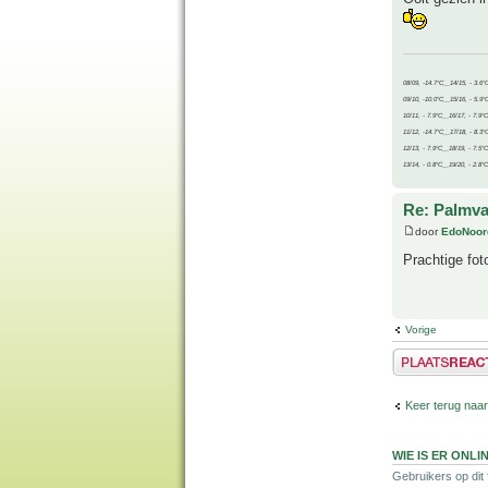
08/09, -14.7°C__14/15, - 3.6°
09/10, -10.0°C__15/16, - 5.9°
10/11, - 7.9°C__16/17, - 7.9°
11/12, -14.7°C__17/18, - 8.3°
12/13, - 7.9°C__18/19, - 7.5°C
13/14, - 0.8°C__19/20, - 2.8°C
Re: Palmva
door
EdoNoor
Prachtige fot
Vorige
Plaats een reactie
Keer terug naar
WIE IS ER ONLI
Gebruikers op dit