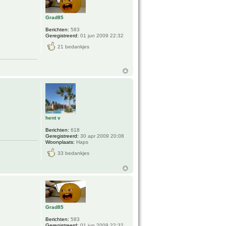
Grad85
Berichten:
583
Geregistreerd:
01 jun 2009 22:32
21 bedankjes
hent v
Berichten:
618
Geregistreerd:
30 apr 2009 20:08
Woonplaats:
Haps
33 bedankjes
Grad85
Berichten:
583
Geregistreerd:
01 jun 2009 22:32