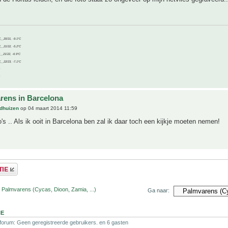
C__20/21, -9.1°C
C__21/22, -5.2°C
C__21/22, -6.9°C
C__22/23, -7.1°C
rens in Barcelona
dhuizen
op 04 maart 2014 11:59
o's .. Als ik ooit in Barcelona ben zal ik daar toch een kijkje moeten nemen!
 Palmvarens (Cycas, Dioon, Zamia, ...)
Ga naar:
NE
 forum: Geen geregistreerde gebruikers. en 6 gasten