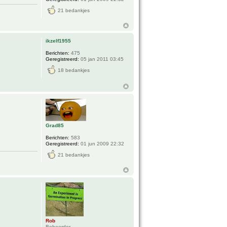
21 bedankjes
ikzelf1955
Berichten:
475
Geregistreerd:
05 jan 2011 03:45
18 bedankjes
Grad85
Berichten:
583
Geregistreerd:
01 jun 2009 22:32
21 bedankjes
Rob
.
Beheerder