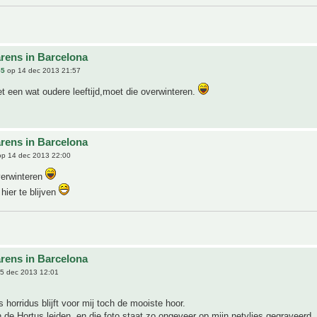
rens in Barcelona
55
op 14 dec 2013 21:57
t een wat oudere leeftijd,moet die overwinteren.
rens in Barcelona
p 14 dec 2013 22:00
verwinteren
hier te blijven
rens in Barcelona
5 dec 2013 12:01
 horridus blijft voor mij toch de mooiste hoor.
n de Hortus leiden, en die foto staat zo ongeveer op mijn netvlies gegraveerd..