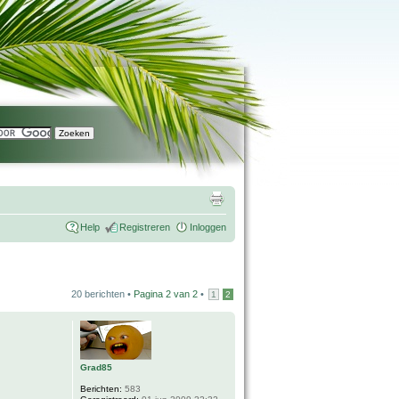
Help
Registreren
Inloggen
20 berichten •
Pagina
2
van
2
•
1
2
Grad85
Berichten:
583