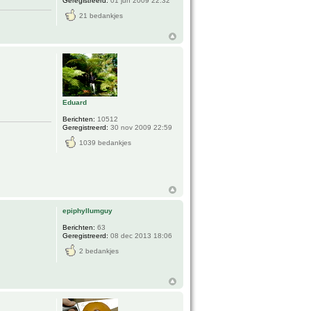
Geregistreerd:
01 jun 2009 22:32
21 bedankjes
Eduard
Berichten:
10512
Geregistreerd:
30 nov 2009 22:59
1039 bedankjes
epiphyllumguy
Berichten:
63
Geregistreerd:
08 dec 2013 18:06
2 bedankjes