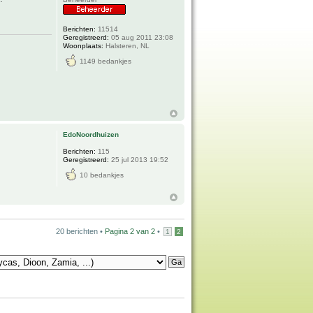
Berichten:
11514
Geregistreerd:
05 aug 2011 23:08
Woonplaats:
Halsteren, NL
1149 bedankjes
EdoNoordhuizen
Berichten:
115
Geregistreerd:
25 jul 2013 19:52
10 bedankjes
20 berichten •
Pagina
2
van
2
•
1
2