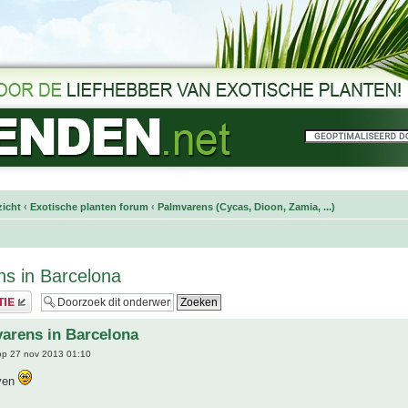
icht
‹
Exotische planten forum
‹
Palmvarens (Cycas, Dioon, Zamia, ...)
s in Barcelona
arens in Barcelona
p 27 nov 2013 01:10
ven