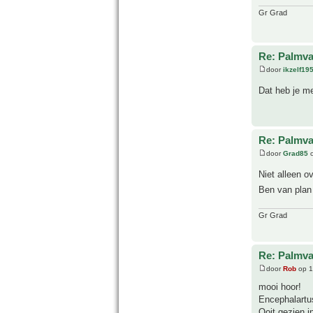
Gr Grad
Re: Palmva
door
ikzelf19
Dat heb je me
Re: Palmva
door
Grad85
o
Niet alleen o
Ben van plan 
Gr Grad
Re: Palmva
door
Rob
op 1
mooi hoor!
Encephalartus
Ooit gezien i