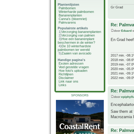
Plantenlijsten
Gr Grad
Palmbomen
Winterharde palmbomen
Bananenplanten
Canna's (bloemriet)
Palmvarens
Re: Palmva
Populairste artikels
door
Eduard
o
1)
Verzorging bananenplanten
2)
Verzorging van palmen
3)
Hoe een bananenplant
En Grad heef
beschermen in de winter?
4)
De 10 winterhardste
palmbomen ter wereld
5)
Zaaien van avocado
2017 min. -08.1
Handige pagina's
2018 min. -08.6
Exoten adressen
2019 min. -07.0
Veel gestelde vragen
2020 min. -05.0
Hoe foto's uploaden
2021 min. -09.1
Richtlijnen
Disclaimer
2022 min. -09.0
Link naar ons
Links
Re: Palmva
SPONSORS
door
epiphyl
Encephalartos
Saw them at 
Macrozamia lo
Re: Palmva