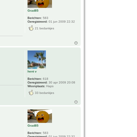
Grad85
Berichten:
583
Geregistreerd:
01 jun 2009 22:32
21 bedankjes
hent v
Berichten:
618
Geregistreerd:
30 apr 2009 20:08
Woonplaats:
Haps
33 bedankjes
Grad85
Berichten:
583
Geregistreerd:
01 jun 2009 22:32