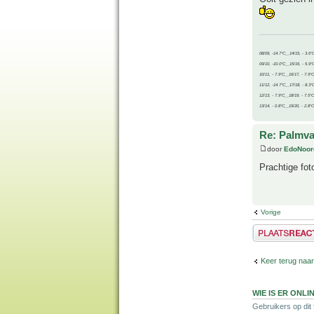
08/09, -14.7°C__14/15, - 3.6°
09/10, -10.0°C__15/16, - 5.9°
10/11, - 7.9°C__16/17, - 7.9°
11/12, -14.7°C__17/18, - 8.3°
12/13, - 7.9°C__18/19, - 7.5°C
13/14, - 0.8°C__19/20, - 2.8°C
Re: Palmva
door
EdoNoor
Prachtige fot
Vorige
Plaats een reactie
Keer terug naar
WIE IS ER ONLI
Gebruikers op dit