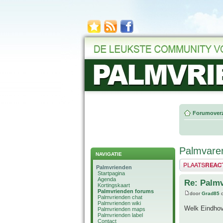
Forumoverz
Palmvaren
NAVIGATIE
Plaats een reactie
Palmvrienden
Startpagina
Agenda
Re: Palmv
Kortingskaart
Palmvrienden forums
door
Grad85
o
Palmvrienden chat
Palmvrienden wiki
Welk Eindho
Palmvrienden maps
Palmvrienden label
Contact