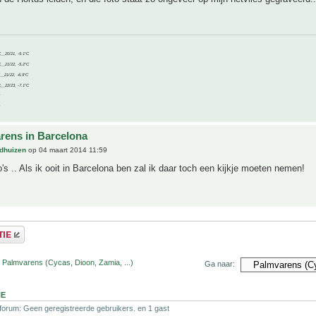
C__20/21, -9.1°C
C__21/22, -5.2°C
C__21/22, -6.9°C
C__22/23, -7.1°C
rens in Barcelona
dhuizen
op 04 maart 2014 11:59
o's .. Als ik ooit in Barcelona ben zal ik daar toch een kijkje moeten nemen!
 Palmvarens (Cycas, Dioon, Zamia, ...)
Ga naar:
NE
 forum: Geen geregistreerde gebruikers. en 1 gast