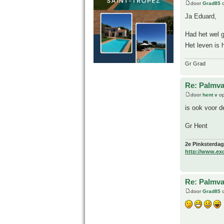
door
Grad85
o
Ja Eduard,
Had het wel g
Het leven is
Gr Grad
Re: Palmva
door
hent v
op
is ook voor d
Gr Hent
2e Pinksterdag
http://www.ex
Re: Palmva
door
Grad85
o