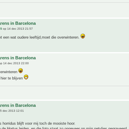
rens in Barcelona
55
op 14 dec 2013 21:57
t een wat oudere leeftijd,moet die overwinteren.
rens in Barcelona
p 14 dec 2013 22:00
verwinteren
hier te blijven
rens in Barcelona
5 dec 2013 12:01
 horridus blijft voor mij toch de mooiste hoor.
n de Hortus leiden, en die foto staat zo ongeveer op mijn netvlies gegraveerd..