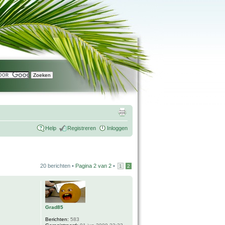
Help
Registreren
Inloggen
20 berichten •
Pagina
2
van
2
•
1
2
Grad85
Berichten:
583