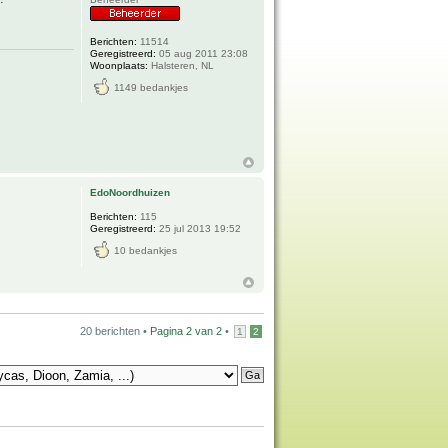
Berichten:
11514
Geregistreerd:
05 aug 2011 23:08
Woonplaats:
Halsteren, NL
1149 bedankjes
EdoNoordhuizen
Berichten:
115
Geregistreerd:
25 jul 2013 19:52
10 bedankjes
20 berichten •
Pagina
2
van
2
•
1
2