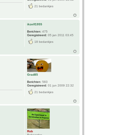
21 bedankjes
ikzelf1955
Berichten:
475
Geregistreerd:
05 jan 2011 03:45
18 bedankjes
Grad85
Berichten:
583
Geregistreerd:
01 jun 2009 22:32
21 bedankjes
Rob
.
Beheerder