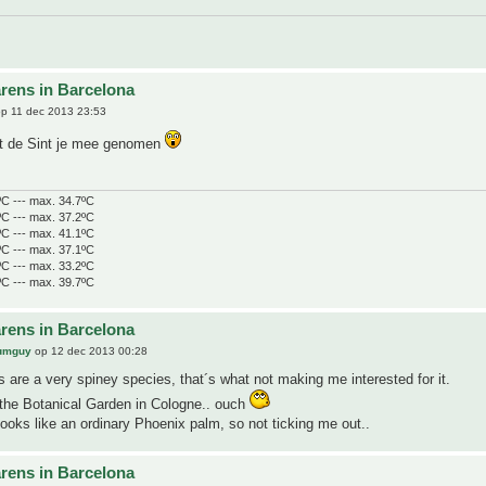
rens in Barcelona
p 11 dec 2013 23:53
t de Sint je mee genomen
ºC --- max. 34.7ºC
ºC --- max. 37.2ºC
ºC --- max. 41.1ºC
ºC --- max. 37.1ºC
ºC --- max. 33.2ºC
ºC --- max. 39.7ºC
rens in Barcelona
lumguy
op 12 dec 2013 00:28
 are a very spiney species, that´s what not making me interested for it.
the Botanical Garden in Cologne.. ouch
oks like an ordinary Phoenix palm, so not ticking me out..
rens in Barcelona