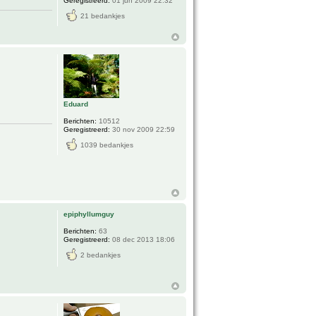
Geregistreerd:
01 jun 2009 22:32
21 bedankjes
Eduard
Berichten:
10512
Geregistreerd:
30 nov 2009 22:59
1039 bedankjes
epiphyllumguy
Berichten:
63
Geregistreerd:
08 dec 2013 18:06
2 bedankjes