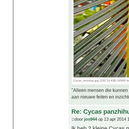
Cycas_revoluta.jpg (100.14 KiB) 34990 
"Alleen mensen die kunnen tw
aan nieuwe feiten en inzich
Re: Cycas panzhih
door
jos944
op 13 apr 2014 
Ik heb 2 kleine Cycas p