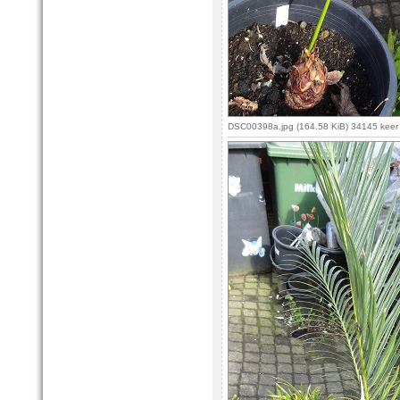
DSC00398a.jpg (164.58 KiB) 34145 keer