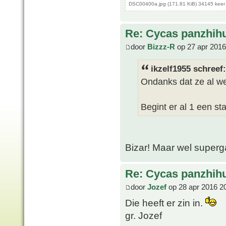
DSC00400a.jpg (171.81 KiB) 34145 keer
Re: Cycas panzhih
door
Bizzz-R
op 27 apr 2016
ikzelf1955 schreef:
Ondanks dat ze al we
Begint er al 1 een s
Bizar! Maar wel superg
Re: Cycas panzhih
door
Jozef
op 28 apr 2016 2
Die heeft er zin in.
gr. Jozef