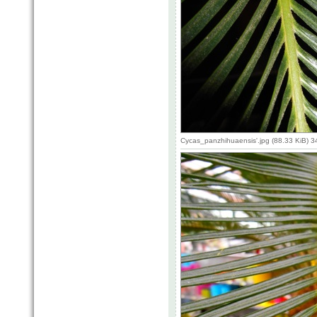
Cycas_panzhihuaensis'.jpg (88.33 KiB) 