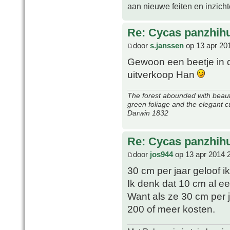
aan nieuwe feiten en inzich
Re: Cycas panzhih
door
s.janssen
op 13 apr 20
Gewoon een beetje in d
uitverkoop Han
The forest abounded with beauti
green foliage and the elegant c
Darwin 1832
Re: Cycas panzhih
door
jos944
op 13 apr 2014 
30 cm per jaar geloof ik 
Ik denk dat 10 cm al ee
Want als ze 30 cm per
200 of meer kosten.