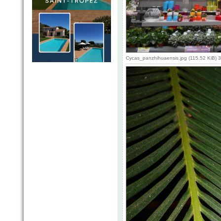
Cycas_panzhihuaensis.jpg (115.52 KiB) 