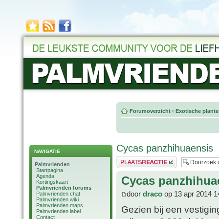
Forumoverzicht
‹
Exotische plant
Cycas panzhihuaensis
NAVIGATIE
Plaats een reactie
Palmvrienden
Startpagina
Agenda
Cycas panzhihua
Kortingskaart
Palmvrienden forums
door
draco
op 13 apr 2014 1
Palmvrienden chat
Palmvrienden wiki
Palmvrienden maps
Gezien bij een vestigi
Palmvrienden label
Contact