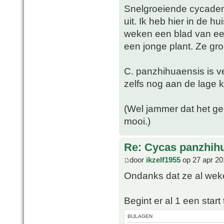
Snelgroeiende cycaden
uit. Ik heb hier in de h
weken een blad van een
een jonge plant. Ze groe
C. panzhihuaensis is ve
zelfs nog aan de lage k
(Wel jammer dat het gee
mooi.)
Re: Cycas panzhih
door
ikzelf1955
op 27 apr 20
Ondanks dat ze al weke
Begint er al 1 een star
BIJLAGEN