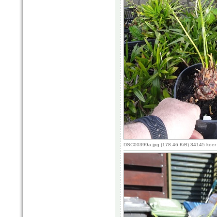
DSC00399a.jpg (178.46 KiB) 34145 keer