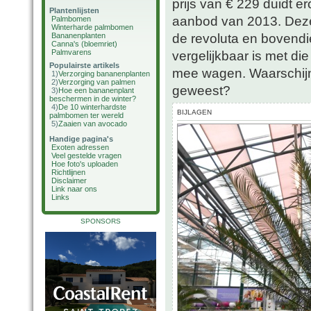
prijs van € 229 duidt e
Plantenlijsten
aanbod van 2013. Deze 
Palmbomen
Winterharde palmbomen
de revoluta en bovendie
Bananenplanten
Canna's (bloemriet)
Palmvarens
vergelijkbaar is met die
Populairste artikels
mee wagen. Waarschijnli
1)
Verzorging bananenplanten
2)
Verzorging van palmen
geweest?
3)
Hoe een bananenplant
beschermen in de winter?
4)
De 10 winterhardste
BIJLAGEN
palmbomen ter wereld
5)
Zaaien van avocado
Handige pagina's
Exoten adressen
Veel gestelde vragen
Hoe foto's uploaden
Richtlijnen
Disclaimer
Link naar ons
Links
SPONSORS