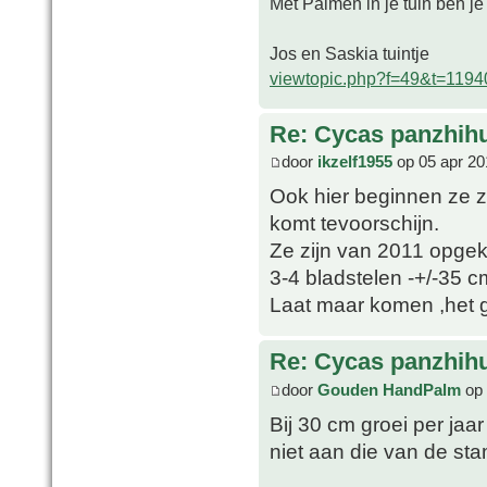
Met Palmen in je tuin ben je
Jos en Saskia tuintje
viewtopic.php?f=49&t=1194
Re: Cycas panzhih
door
ikzelf1955
op 05 apr 20
Ook hier beginnen ze zi
komt tevoorschijn.
Ze zijn van 2011 opgek
3-4 bladstelen -+/-35 c
Laat maar komen ,het 
Re: Cycas panzhih
door
Gouden HandPalm
op 
Bij 30 cm groei per jaa
niet aan die van de sta