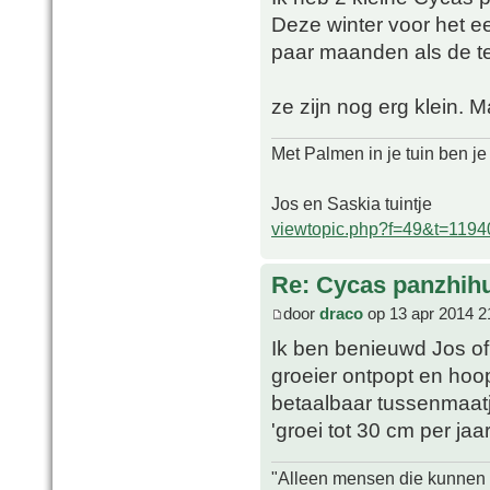
Deze winter voor het e
paar maanden als de te
ze zijn nog erg klein. M
Met Palmen in je tuin ben je
Jos en Saskia tuintje
viewtopic.php?f=49&t=1194
Re: Cycas panzhih
door
draco
op 13 apr 2014 2
Ik ben benieuwd Jos of
groeier ontpopt en ho
betaalbaar tussenmaatj
'groei tot 30 cm per jaa
"Alleen mensen die kunnen tw