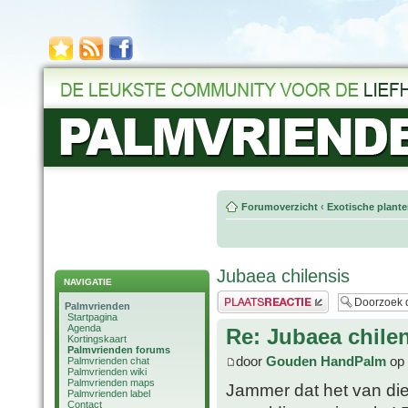
Forumoverzicht
‹
Exotische plant
Jubaea chilensis
NAVIGATIE
Plaats een reactie
Palmvrienden
Startpagina
Agenda
Re: Jubaea chile
Kortingskaart
Palmvrienden forums
door
Gouden HandPalm
op 
Palmvrienden chat
Palmvrienden wiki
Palmvrienden maps
Jammer dat het van die 
Palmvrienden label
Contact