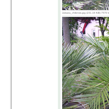
Jubaea_chilensis.jpg (231.16 KiB) 7570 