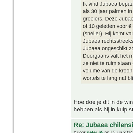
Ik vind Jubaea bepaa
als 30 jaar palmen in
groeiers. Deze Jubae
of 10 geleden voor € 
(sneller). Hij komt v
Jubaea rechtsstreeks 
Jubaea ongeschikt zou
Doorgaans valt het m
ze niet te ruim staa
volume van de kroon 
wortels te lang nat bl
Hoe doe je dit in de win
hebben als hij in kuip s
Re: Jubaea chilens
door
peter 65
op 15 jun 2014