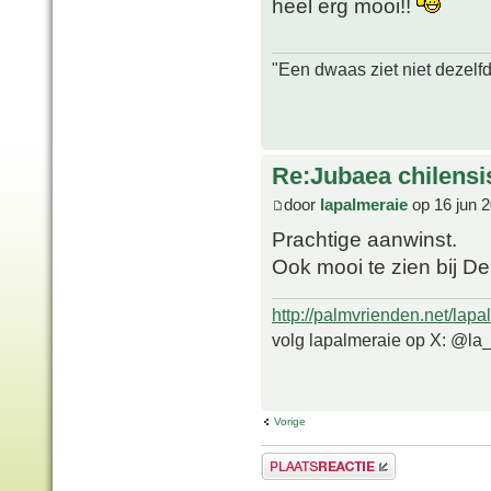
heel erg mooi!!
"Een dwaas ziet niet dezelf
Re:Jubaea chilensi
door
lapalmeraie
op 16 jun 2
Prachtige aanwinst.
Ook mooi te zien bij De
http://palmvrienden.net/lapa
volg lapalmeraie op X: @la
Vorige
Plaats een reactie