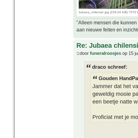
Jubaea_chilensis'.jpg (229.04 KiB) 7570
"Alleen mensen die kunnen tw
aan nieuwe feiten en inzich
Re: Jubaea chilens
door
funeralroosjes
op 15 j
draco schreef:
Gouden HandPal
Jammer dat het van
geweldig mooie pa
een beetje natte w
Proficiat met je m