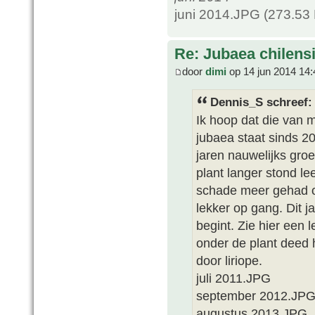
juni 2014.JPG (273.53
Re: Jubaea chilens
door
dimi
op 14 jun 2014 14:
Dennis_S schreef:
Ik hoop dat die van m
jubaea staat sinds 20
jaren nauwelijks gro
plant langer stond l
schade meer gehad o
lekker op gang. Dit j
begint. Zie hier een 
onder de plant deed h
door liriope.
juli 2011.JPG
september 2012.JP
augustus 2013.JPG