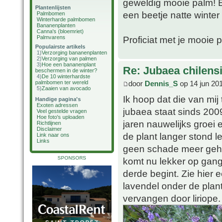
geweldig mooie palm! E
Plantenlijsten
een beetje natte winter
Palmbomen
Winterharde palmbomen
Bananenplanten
Canna's (bloemriet)
Palmvarens
Proficiat met je mooie 
Populairste artikels
1)
Verzorging bananenplanten
2)
Verzorging van palmen
3)
Hoe een bananenplant
Re: Jubaea chilens
beschermen in de winter?
4)
De 10 winterhardste
door
Dennis_S
op 14 jun 20
palmbomen ter wereld
5)
Zaaien van avocado
Ik hoop dat die van mij
Handige pagina's
Exoten adressen
jubaea staat sinds 2009
Veel gestelde vragen
Hoe foto's uploaden
jaren nauwelijks groei
Richtlijnen
Disclaimer
de plant langer stond 
Link naar ons
Links
geen schade meer geha
SPONSORS
komt nu lekker op gang. 
derde begint. Zie hier 
lavendel onder de plant
vervangen door liriope.