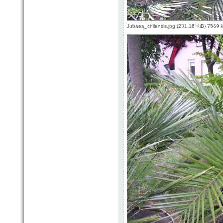
Jubaea_chilensis.jpg (231.16 KiB) 7569 