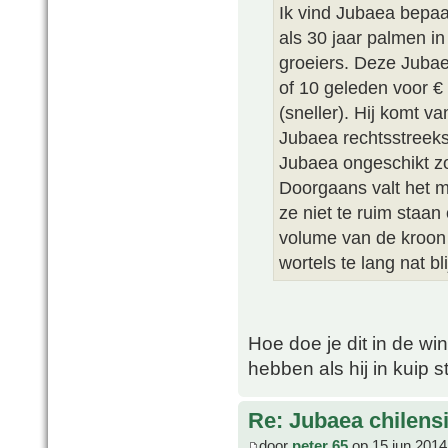
Ik vind Jubaea bepaa
als 30 jaar palmen in
groeiers. Deze Jubae
of 10 geleden voor € 
(sneller). Hij komt v
Jubaea rechtsstreeks 
Jubaea ongeschikt zou
Doorgaans valt het m
ze niet te ruim staa
volume van de kroon 
wortels te lang nat bl
Hoe doe je dit in de win
hebben als hij in kuip s
Re: Jubaea chilens
door
peter 65
op 15 jun 2014