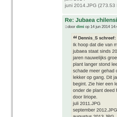
juni 2014.JPG (273.53
Re: Jubaea chilens
door
dimi
op 14 jun 2014 14:
Dennis_S schreef:
Ik hoop dat die van m
jubaea staat sinds 20
jaren nauwelijks gro
plant langer stond l
schade meer gehad o
lekker op gang. Dit j
begint. Zie hier een 
onder de plant deed h
door liriope.
juli 2011.JPG
september 2012.JP
augustus 2013.JPG