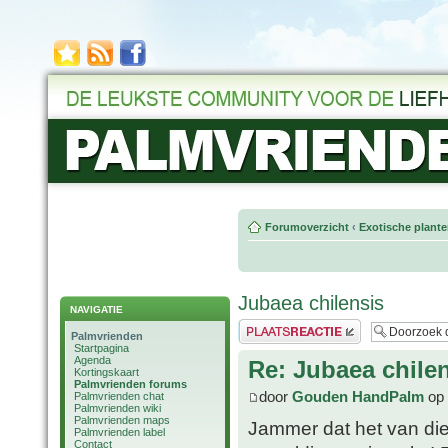
Forumoverzicht
‹
Exotische plant
Jubaea chilensis
NAVIGATIE
Plaats een reactie
Palmvrienden
Startpagina
Agenda
Re: Jubaea chile
Kortingskaart
Palmvrienden forums
door
Gouden HandPalm
op 
Palmvrienden chat
Palmvrienden wiki
Palmvrienden maps
Jammer dat het van die 
Palmvrienden label
Contact