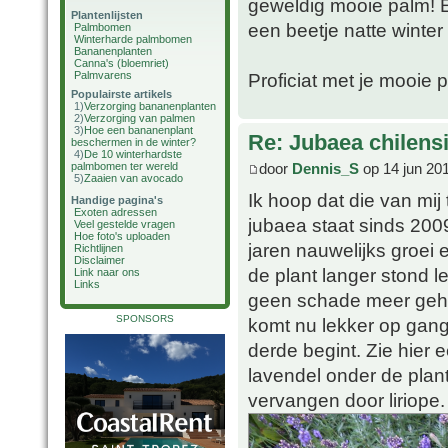
geweldig mooie palm! E
Plantenlijsten
een beetje natte winter
Palmbomen
Winterharde palmbomen
Bananenplanten
Canna's (bloemriet)
Palmvarens
Proficiat met je mooie 
Populairste artikels
1)
Verzorging bananenplanten
2)
Verzorging van palmen
3)
Hoe een bananenplant
Re: Jubaea chilens
beschermen in de winter?
4)
De 10 winterhardste
door
Dennis_S
op 14 jun 20
palmbomen ter wereld
5)
Zaaien van avocado
Ik hoop dat die van mij
Handige pagina's
Exoten adressen
jubaea staat sinds 2009
Veel gestelde vragen
Hoe foto's uploaden
jaren nauwelijks groei
Richtlijnen
Disclaimer
de plant langer stond 
Link naar ons
Links
geen schade meer geha
SPONSORS
komt nu lekker op gang. 
derde begint. Zie hier 
lavendel onder de plant
vervangen door liriope.