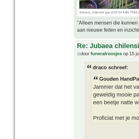
Jubaea_chilensis'.jpg (229.04 KiB) 7569
"Alleen mensen die kunnen tw
aan nieuwe feiten en inzich
Re: Jubaea chilens
door
funeralroosjes
op 15 j
draco schreef:
Gouden HandPal
Jammer dat het van
geweldig mooie pa
een beetje natte w
Proficiat met je m