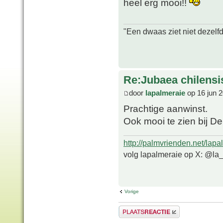
heel erg mooi!!
"Een dwaas ziet niet dezelf
Re:Jubaea chilensi
door
lapalmeraie
op 16 jun 2
Prachtige aanwinst.
Ook mooi te zien bij De
http://palmvrienden.net/lapa
volg lapalmeraie op X: @la
Vorige
Plaats een reactie